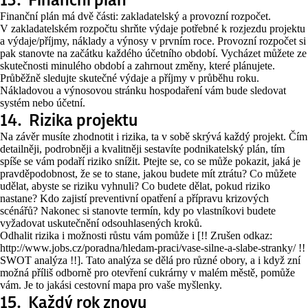
Finanční plán má dvě části: zakladatelský a provozní rozpočet.
V zakladatelském rozpočtu shrňte výdaje potřebné k rozjezdu projektu
a výdaje/příjmy, náklady a výnosy v prvním roce. Provozní rozpočet si
pak stanovte na začátku každého účetního období. Vycházet můžete ze
skutečnosti minulého období a zahrnout změny, které plánujete.
Průběžně sledujte skutečné výdaje a příjmy v průběhu roku.
Nákladovou a výnosovou stránku hospodaření vám bude sledovat
systém nebo účetní.
14. Rizika projektu
Na závěr musíte zhodnotit i rizika, ta v sobě skrývá každý projekt. Čím
detailněji, podrobněji a kvalitněji sestavíte podnikatelský plán, tím
spíše se vám podaří riziko snížit. Ptejte se, co se může pokazit, jaká je
pravděpodobnost, že se to stane, jakou budete mít ztrátu? Co můžete
udělat, abyste se riziku vyhnuli? Co budete dělat, pokud riziko
nastane? Kdo zajistí preventivní opatření a přípravu krizových
scénářů? Nakonec si stanovte termín, kdy po vlastníkovi budete
vyžadovat uskutečnění odsouhlasených kroků.
Odhalit rizika i možnosti růstu vám pomůže i [!! Zrušen odkaz:
http://www.jobs.cz/poradna/hledam-praci/vase-silne-a-slabe-stranky/ !!
SWOT analýza !!]. Tato analýza se dělá pro různé obory, a i když zní
možná příliš odborně pro otevření cukrárny v malém městě, pomůže
vám. Je to jakási cestovní mapa pro vaše myšlenky.
15. Každý rok znovu