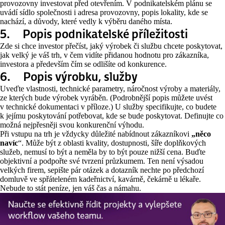
provozovny investovat před otevřením. V podnikatelském plánu se
uvádí sídlo společnosti i adresa provozovny, popis lokality, kde se
nachází, a důvody, které vedly k výběru daného místa.
5. Popis podnikatelské příležitosti
Zde si chce investor přečíst, jaký výrobek či službu chcete poskytovat,
jak velký je váš trh, v čem vidíte přidanou hodnotu pro zákazníka,
investora a především čím se odlišíte od konkurence.
6. Popis výrobku, služby
Uveďte vlastnosti, technické parametry, náročnost výroby a materiály,
ze kterých bude výrobek vyráběn. (Podrobnější popis můžete uvést
v technické dokumentaci v příloze.) U služby specifikujte, co budete
k jejímu poskytování potřebovat, kde se bude poskytovat. Definujte co
možná nejpřesněji svou konkurenční výhodu.
Při vstupu na trh je vždycky důležité nabídnout zákazníkovi
„něco
navíc
“. Může být z oblasti kvality, dostupnosti, šíře doplňkových
služeb, nemusí to být a neměla by to být pouze nižší cena. Buďte
objektivní a podpořte své tvrzení průzkumem. Ten není výsadou
velkých firem, sepište pár otázek a dotazník nechte po předchozí
domluvě ve spřáteleném kadeřnictví, kavárně, čekárně u lékaře.
Nebude to stát peníze, jen váš čas a námahu.