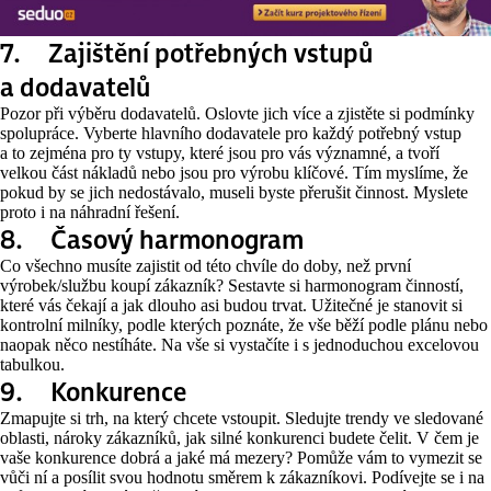
7. Zajištění potřebných vstupů
a dodavatelů
Pozor při výběru dodavatelů. Oslovte jich více a zjistěte si podmínky
spolupráce. Vyberte hlavního dodavatele pro každý potřebný vstup
a to zejména pro ty vstupy, které jsou pro vás významné, a tvoří
velkou část nákladů nebo jsou pro výrobu klíčové. Tím myslíme, že
pokud by se jich nedostávalo, museli byste přerušit činnost. Myslete
proto i na náhradní řešení.
8. Časový harmonogram
Co všechno musíte zajistit od této chvíle do doby, než první
výrobek/službu koupí zákazník? Sestavte si harmonogram činností,
které vás čekají a jak dlouho asi budou trvat. Užitečné je stanovit si
kontrolní milníky, podle kterých poznáte, že vše běží podle plánu nebo
naopak něco nestíháte. Na vše si vystačíte i s jednoduchou excelovou
tabulkou.
9. Konkurence
Zmapujte si trh, na který chcete vstoupit. Sledujte trendy ve sledované
oblasti, nároky zákazníků, jak silné konkurenci budete čelit. V čem je
vaše konkurence dobrá a jaké má mezery? Pomůže vám to vymezit se
vůči ní a posílit svou hodnotu směrem k zákazníkovi. Podívejte se i na