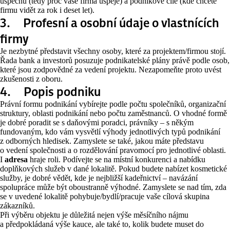
úspěchu (tedy proč vaše firma uspěje) a podnikové cíle (kde chcete
firmu vidět za rok i deset let).
3. Profesní a osobní údaje o vlastnících
firmy
Je nezbytné představit všechny osoby, které za projektem/firmou stojí.
Řada bank a investorů posuzuje podnikatelské plány právě podle osob,
které jsou zodpovědné za vedení projektu. Nezapomeňte proto uvést
zkušenosti z oboru.
4. Popis podniku
Právní formu podnikání vybírejte podle počtu společníků, organizační
struktury, oblasti podnikání nebo počtu zaměstnanců. O vhodné formě
je dobré poradit se s daňovými poradci, právníky – s někým
fundovaným, kdo vám vysvětlí výhody jednotlivých typů podnikání
z odborných hledisek. Zamyslete se také, jakou máte představu
o vedení společnosti a o rozdělování pravomocí pro jednotlivé oblasti.
I
adresa
hraje roli. Podívejte se na místní konkurenci a nabídku
doplňkových služeb v dané lokalitě. Pokud budete nabízet kosmetické
služby, je dobré vědět, kde je nejbližší kadeřnictví – navázání
spolupráce může být oboustranně výhodné. Zamyslete se nad tím, zda
se v uvedené lokalitě pohybuje/bydlí/pracuje vaše cílová skupina
zákazníků.
Při výběru objektu je důležitá nejen výše měsíčního nájmu
a předpokládaná výše kauce, ale také to, kolik budete muset do