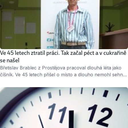
Ve 45 letech ztratil práci. Tak začal péct a v cukrařině
se našel
Břetislav Brablec z Prostějova pracoval dlouhá léta jako
číšník. Ve 45 letech přišel o místo a dlouho nemohl sehnat
nové. Rozhodl se proto, že začne podnikat – otevřel si
obchod s potřebami pro cukráře. Nejen ten, ale i nabízené
kurzy zdobení čokoládou mají velký úspěch. Do
budoucna chce Břetislav otevřít kavárnu a výrobnu dortů.
Svými nápady a …