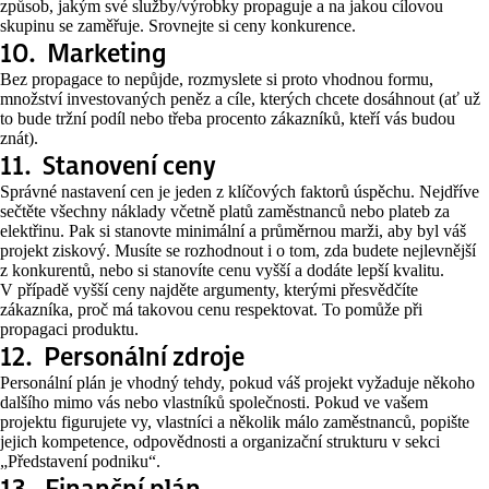
způsob, jakým své služby/výrobky propaguje a na jakou cílovou
skupinu se zaměřuje. Srovnejte si ceny konkurence.
10. Marketing
Bez propagace to nepůjde, rozmyslete si proto vhodnou formu,
množství investovaných peněz a cíle, kterých chcete dosáhnout (ať už
to bude tržní podíl nebo třeba procento zákazníků, kteří vás budou
znát).
11. Stanovení ceny
Správné nastavení cen je jeden z klíčových faktorů úspěchu. Nejdříve
sečtěte všechny náklady včetně platů zaměstnanců nebo plateb za
elektřinu. Pak si stanovte minimální a průměrnou marži, aby byl váš
projekt ziskový. Musíte se rozhodnout i o tom, zda budete nejlevnější
z konkurentů, nebo si stanovíte cenu vyšší a dodáte lepší kvalitu.
V případě vyšší ceny najděte argumenty, kterými přesvědčíte
zákazníka, proč má takovou cenu respektovat. To pomůže při
propagaci produktu.
12. Personální zdroje
Personální plán je vhodný tehdy, pokud váš projekt vyžaduje někoho
dalšího mimo vás nebo vlastníků společnosti. Pokud ve vašem
projektu figurujete vy, vlastníci a několik málo zaměstnanců, popište
jejich kompetence, odpovědnosti a organizační strukturu v sekci
„Představení podniku“.
13. Finanční plán