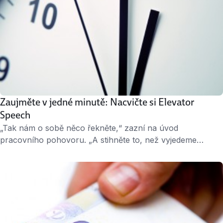
Zaujměte v jedné minutě: Nacvičte si Elevator
Speech
„Tak nám o sobě něco řekněte,“ zazní na úvod
pracovního pohovoru. „A stihněte to, než vyjedeme
výtahem do našeho patra.“ Uf, vydechnete v duchu, ale
nezbývá vám, než spustit. „Jsem flexibilní a kreativní.
V posledních čtyřech letech jsem pracoval jako obchodní
zástupce…“ Opravdu si myslíte, že tak získáte své
vysněné místo? Ve skutečnosti jste právě použili …