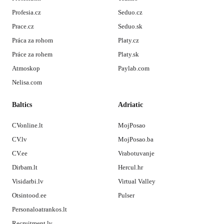
Profesia.cz
Seduo.cz
Prace.cz
Seduo.sk
Práca za rohom
Platy.cz
Práce za rohem
Platy.sk
Atmoskop
Paylab.com
Nelisa.com
Baltics
Adriatic
CVonline.lt
MojPosao
CV.lv
MojPosao.ba
CV.ee
Vrabotuvanje
Dirbam.lt
Hercul.hr
Visidarbi.lv
Virtual Valley
Otsintood.ee
Pulser
Personaloatrankos.lt
Recruitment.lv