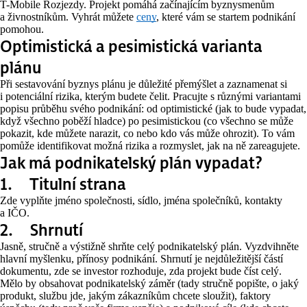
T-Mobile Rozjezdy. Projekt pomáhá začínajícím byznysmenům
a živnostníkům. Vyhrát můžete
ceny
, které vám se startem podnikání
pomohou.
Optimistická a pesimistická varianta
plánu
Při sestavování byznys plánu je důležité přemýšlet a zaznamenat si
i potenciální rizika, kterým budete čelit. Pracujte s různými variantami
popisu průběhu svého podnikání: od optimistické (jak to bude vypadat,
když všechno poběží hladce) po pesimistickou (co všechno se může
pokazit, kde můžete narazit, co nebo kdo vás může ohrozit). To vám
pomůže identifikovat možná rizika a rozmyslet, jak na ně zareagujete.
Jak má podnikatelský plán vypadat?
1. Titulní strana
Zde vyplňte jméno společnosti, sídlo, jména společníků, kontakty
a IČO.
2. Shrnutí
Jasně, stručně a výstižně shrňte celý podnikatelský plán. Vyzdvihněte
hlavní myšlenku, přínosy podnikání. Shrnutí je nejdůležitější částí
dokumentu, zde se investor rozhoduje, zda projekt bude číst celý.
Mělo by obsahovat podnikatelský záměr (tady stručně popište, o jaký
produkt, službu jde, jakým zákazníkům chcete sloužit), faktory