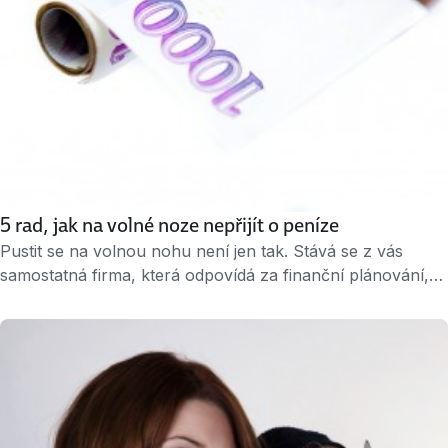
5 rad, jak na volné noze nepřijít o peníze
Pustit se na volnou nohu není jen tak. Stává se z vás
samostatná firma, která odpovídá za finanční plánování,
uzavírání smluv s klienty, vystavování objednávek
a faktur… Zvláště při poslední zmíněné činnosti brzy
zjistíte, že platební morálka není v českém podnikatelském
prostředí právě nejlepší: platit faktury včas prostě není
„zvykem“. » 2 minuty čtení « ↑ Podnikání na …