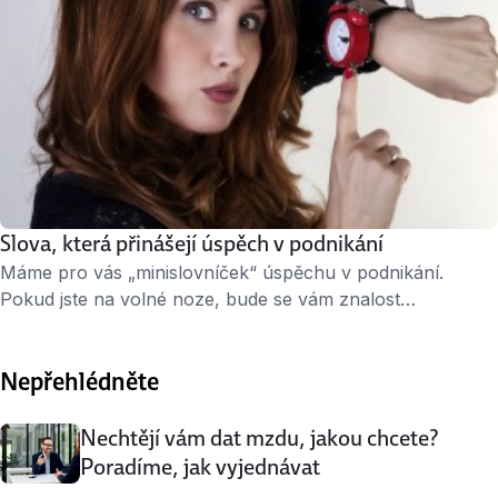
Slova, která přinášejí úspěch v podnikání
Máme pro vás „minislovníček“ úspěchu v podnikání.
Pokud jste na volné noze, bude se vám znalost
a pochopení těchto pěti slov velmi hodit. » 2 minuty čtení «
1. Profesionalita Důvěryhodnost je základním
Nepřehlédněte
předpokladem úspěchu. Jen s kreativitou si jako
freelancer nevystačíte. Termíny schůzek, včasné
odpovědi, pořádek v účetnictví, hlídání deadlinu pro
Nechtějí vám dat mzdu, jakou chcete?
dodání zakázky… Máte v tom rezervy? Pracujte …
Poradíme, jak vyjednávat