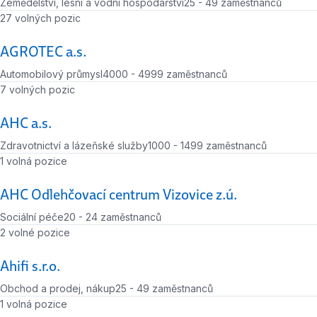
Zemědělství, lesní a vodní hospodářství
25 - 49 zaměstnanců
Počet zaměstnanců
Počet volných míst
27 volných pozic
AGROTEC a.s.
Automobilový průmysl
4000 - 4999 zaměstnanců
Počet zaměstnanců
Počet volných míst
7 volných pozic
AHC a.s.
Zdravotnictví a lázeňské služby
1000 - 1499 zaměstnanců
Počet zaměstnanců
Počet volných míst
1 volná pozice
AHC Odlehčovací centrum Vizovice z.ú.
Sociální péče
20 - 24 zaměstnanců
Počet zaměstnanců
Počet volných míst
2 volné pozice
Ahifi s.r.o.
Obchod a prodej, nákup
25 - 49 zaměstnanců
Počet zaměstnanců
Počet volných míst
1 volná pozice