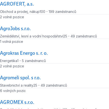
AGROFERT, a.s.
Obchod a prodej, nákup
100 - 199 zaměstnanců
Počet zaměstnanců
Počet volných míst
2 volné pozice
AgroJobs s.r.o.
Zemědělství, lesní a vodní hospodářství
25 - 49 zaměstnanců
Počet zaměstnanců
Počet volných míst
1 volná pozice
Agrokras Energo s. r. o.
Energetika
1 - 5 zaměstnanců
Počet zaměstnanců
Počet volných míst
2 volné pozice
Agromeli spol. s r.o.
Stavebnictví a reality
25 - 49 zaměstnanců
Počet zaměstnanců
Počet volných míst
6 volných pozic
AGROMEX s.r.o.