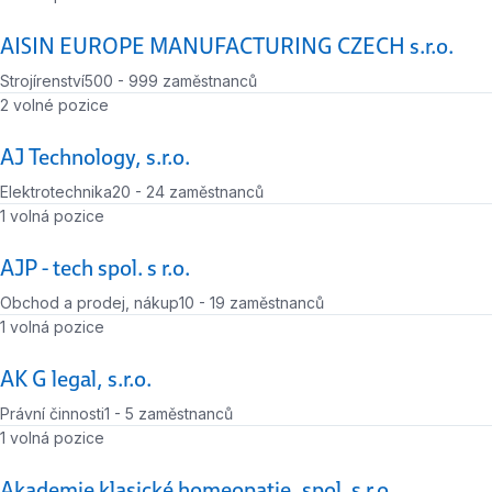
AISIN EUROPE MANUFACTURING CZECH s.r.o.
Strojírenství
500 - 999 zaměstnanců
Počet zaměstnanců
Počet volných míst
2 volné pozice
AJ Technology, s.r.o.
Elektrotechnika
20 - 24 zaměstnanců
Počet zaměstnanců
Počet volných míst
1 volná pozice
AJP - tech spol. s r.o.
Obchod a prodej, nákup
10 - 19 zaměstnanců
Počet zaměstnanců
Počet volných míst
1 volná pozice
AK G legal, s.r.o.
Právní činnosti
1 - 5 zaměstnanců
Počet zaměstnanců
Počet volných míst
1 volná pozice
Akademie klasické homeopatie, spol. s r.o.