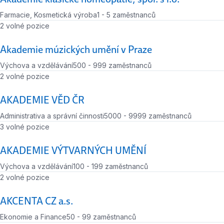
Farmacie, Kosmetická výroba
1 - 5 zaměstnanců
Počet zaměstnanců
Počet volných míst
2 volné pozice
Akademie múzických umění v Praze
Výchova a vzdělávání
500 - 999 zaměstnanců
Počet zaměstnanců
Počet volných míst
2 volné pozice
AKADEMIE VĚD ČR
Administrativa a správní činnosti
5000 - 9999 zaměstnanců
Počet zaměstnanců
Počet volných míst
3 volné pozice
AKADEMIE VÝTVARNÝCH UMĚNÍ
Výchova a vzdělávání
100 - 199 zaměstnanců
Počet zaměstnanců
Počet volných míst
2 volné pozice
AKCENTA CZ a.s.
Ekonomie a Finance
50 - 99 zaměstnanců
Počet zaměstnanců