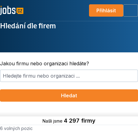
Přihlásit
Me
Hledání dle firem
Jakou firmu nebo organizaci hledáte?
Hledat
4 297 firmy
Našli jsme
Počet volných míst
6 volných pozic