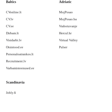
Baltics
Adriatic
CVonline.lt
MojPosao
CV.lv
MojPosao.ba
CV.ee
Vrabotuvanje
Dirbam.lt
Hercul.hr
Visidarbi.lv
Virtual Valley
Otsintood.ee
Pulser
Personaloatrankos.lt
Recruitment.lv
Varbamisteenused.ee
Scandinavia
Jobly.fi