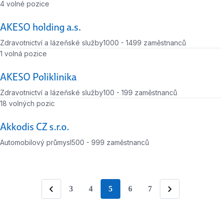
Počet volných míst
4 volné pozice
AKESO holding a.s.
Zdravotnictví a lázeňské služby
1000 - 1499 zaměstnanců
Počet zaměstnanců
Počet volných míst
1 volná pozice
AKESO Poliklinika
Zdravotnictví a lázeňské služby
100 - 199 zaměstnanců
Počet zaměstnanců
Počet volných míst
18 volných pozic
Akkodis CZ s.r.o.
Automobilový průmysl
500 - 999 zaměstnanců
Počet zaměstnanců
3
4
5
6
7
stránka
Předchozí
Následující