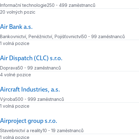
Informační technologie
250 - 499 zaměstnanců
Počet zaměstnanců
Počet volných míst
20 volných pozic
Air Bank a.s.
Bankovnictví, Peněžnictví, Pojišťovnictví
50 - 99 zaměstnanců
Počet zaměstnanců
Počet volných míst
1 volná pozice
Air Dispatch (CLC) s.r.o.
Doprava
50 - 99 zaměstnanců
Počet zaměstnanců
Počet volných míst
4 volné pozice
Aircraft Industries, a.s.
Výroba
500 - 999 zaměstnanců
Počet zaměstnanců
Počet volných míst
1 volná pozice
Airproject group s.r.o.
Stavebnictví a reality
10 - 19 zaměstnanců
Počet zaměstnanců
Počet volných míst
1 volná pozice