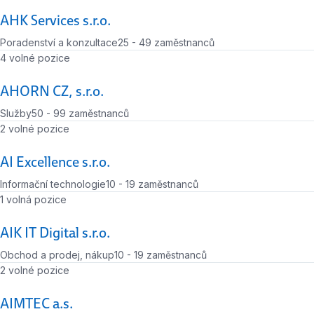
AHK Services s.r.o.
Poradenství a konzultace
25 - 49 zaměstnanců
Počet zaměstnanců
Počet volných míst
4 volné pozice
AHORN CZ, s.r.o.
Služby
50 - 99 zaměstnanců
Počet zaměstnanců
Počet volných míst
2 volné pozice
AI Excellence s.r.o.
Informační technologie
10 - 19 zaměstnanců
Počet zaměstnanců
Počet volných míst
1 volná pozice
AIK IT Digital s.r.o.
Obchod a prodej, nákup
10 - 19 zaměstnanců
Počet zaměstnanců
Počet volných míst
2 volné pozice
AIMTEC a.s.