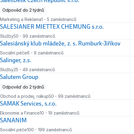
SalesDesk Czech Republic s.r.o.
Odpověď do 2 týdnů
Marketing a Reklama
1 - 5 zaměstnanců
Počet zaměstnanců
SALESIANER MIETTEX CHEMUNG s.r.o.
Služby
50 - 99 zaměstnanců
Počet zaměstnanců
Salesiánský klub mládeže, z. s. Rumburk-Jiříkov
Sociální péče
6 - 9 zaměstnanců
Počet zaměstnanců
Salinger, z.s.
Služby
25 - 49 zaměstnanců
Počet zaměstnanců
Salutem Group
Odpověď do 2 týdnů
Obchod a prodej, nákup
50 - 99 zaměstnanců
Počet zaměstnanců
SAMAK Services, s.r.o.
Ekonomie a Finance
10 - 19 zaměstnanců
Počet zaměstnanců
SANANIM
Sociální péče
100 - 199 zaměstnanců
Počet zaměstnanců