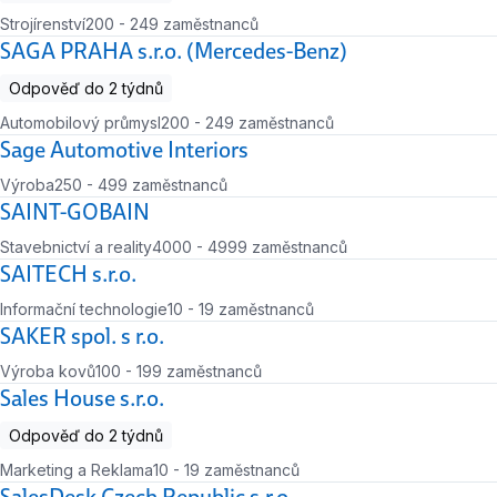
Strojírenství
200 - 249 zaměstnanců
Počet zaměstnanců
SAGA PRAHA s.r.o. (Mercedes-Benz)
Odpověď do 2 týdnů
Automobilový průmysl
200 - 249 zaměstnanců
Počet zaměstnanců
Sage Automotive Interiors
Výroba
250 - 499 zaměstnanců
Počet zaměstnanců
SAINT-GOBAIN
Stavebnictví a reality
4000 - 4999 zaměstnanců
Počet zaměstnanců
SAITECH s.r.o.
Informační technologie
10 - 19 zaměstnanců
Počet zaměstnanců
SAKER spol. s r.o.
Výroba kovů
100 - 199 zaměstnanců
Počet zaměstnanců
Sales House s.r.o.
Odpověď do 2 týdnů
Marketing a Reklama
10 - 19 zaměstnanců
Počet zaměstnanců