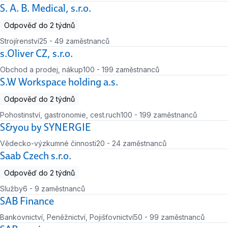
Počet zaměstnanců
S. A. B. Medical, s.r.o.
Odpověď do 2 týdnů
Strojírenství
25 - 49 zaměstnanců
Počet zaměstnanců
s.Oliver CZ, s.r.o.
Obchod a prodej, nákup
100 - 199 zaměstnanců
Počet zaměstnanců
S.W Workspace holding a.s.
Odpověď do 2 týdnů
Pohostinství, gastronomie, cest.ruch
100 - 199 zaměstnanců
Počet zaměstnanců
S&you by SYNERGIE
Vědecko-výzkumné činnosti
20 - 24 zaměstnanců
Počet zaměstnanců
Saab Czech s.r.o.
Odpověď do 2 týdnů
Služby
6 - 9 zaměstnanců
Počet zaměstnanců
SAB Finance
Bankovnictví, Peněžnictví, Pojišťovnictví
50 - 99 zaměstnanců
Počet zaměstnanců