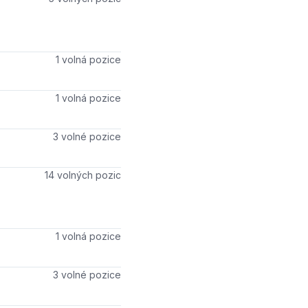
Počet volných míst
1 volná pozice
Počet volných míst
1 volná pozice
Počet volných míst
3 volné pozice
Počet volných míst
14 volných pozic
Počet volných míst
1 volná pozice
Počet volných míst
3 volné pozice