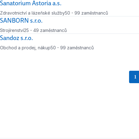
Sanatorium Astoria a.s.
Zdravotnictví a lázeňské služby
50 - 99 zaměstnanců
Počet zaměstnanců
SANBORN s.r.o.
Strojírenství
25 - 49 zaměstnanců
Počet zaměstnanců
Sandoz s.r.o.
Obchod a prodej, nákup
50 - 99 zaměstnanců
Počet zaměstnanců
1
s