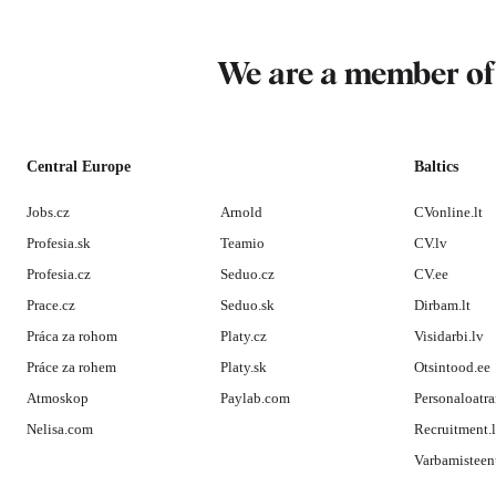
We are a member o
Central Europe
Baltics
Jobs.cz
Arnold
CVonline.lt
Profesia.sk
Teamio
CV.lv
Profesia.cz
Seduo.cz
CV.ee
Prace.cz
Seduo.sk
Dirbam.lt
Práca za rohom
Platy.cz
Visidarbi.lv
Práce za rohem
Platy.sk
Otsintood.ee
Atmoskop
Paylab.com
Personaloatra
Nelisa.com
Recruitment.
Varbamisteen