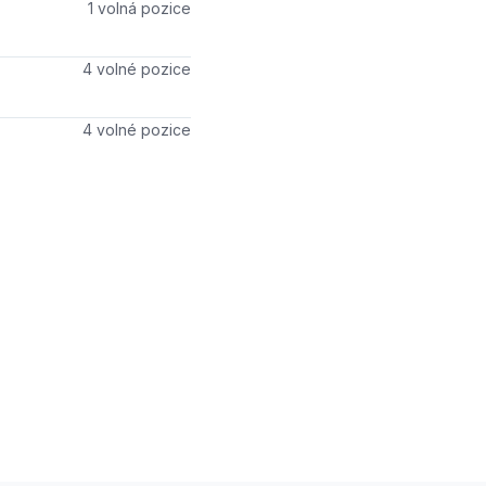
Počet volných míst
1 volná pozice
Počet volných míst
4 volné pozice
Počet volných míst
4 volné pozice