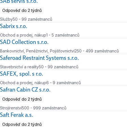
SAB servis s.r.o.
Odpověď do 2 týdnů
Služby
50 - 99 zaměstnanců
Počet zaměstnanců
Sabrix s.r.o.
Obchod a prodej, nákup
1 - 5 zaměstnanců
Počet zaměstnanců
SAD Collection s.r.o.
Bankovnictví, Peněžnictví, Pojišťovnictví
250 - 499 zaměstnanců
Počet zaměstnanců
Saferoad Restraint Systems s.r.o.
Stavebnictví a reality
50 - 99 zaměstnanců
Počet zaměstnanců
SAFEX, spol. s r.o.
Obchod a prodej, nákup
6 - 9 zaměstnanců
Počet zaměstnanců
Safran Cabin CZ s.r.o.
Odpověď do 2 týdnů
Strojírenství
500 - 999 zaměstnanců
Počet zaměstnanců
Saft Ferak a.s.
Odpověď do 2 týdnů