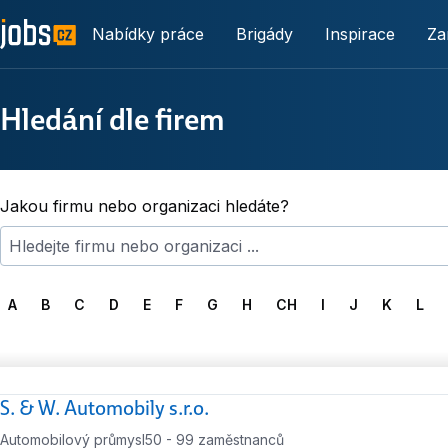
Nabídky práce
Brigády
Inspirace
Za
Hledání dle firem
Jakou firmu nebo organizaci hledáte?
A
B
C
D
E
F
G
H
CH
I
J
K
L
S. & W. Automobily s.r.o.
Automobilový průmysl
50 - 99 zaměstnanců