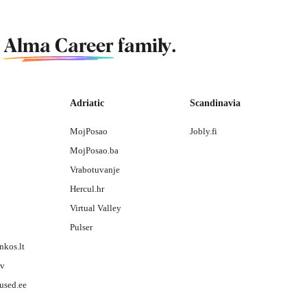
f
Alma Career
family.
Adriatic
Scandinavia
MojPosao
Jobly.fi
MojPosao.ba
Vrabotuvanje
Hercul.hr
Virtual Valley
Pulser
nkos.lt
lv
used.ee