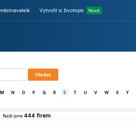
městnavatelé
Vytvořit si životopis
Nové
Hledat
M
N
O
P
Q
R
S
T
U
V
W
X
Y
444 firem
Našli jsme