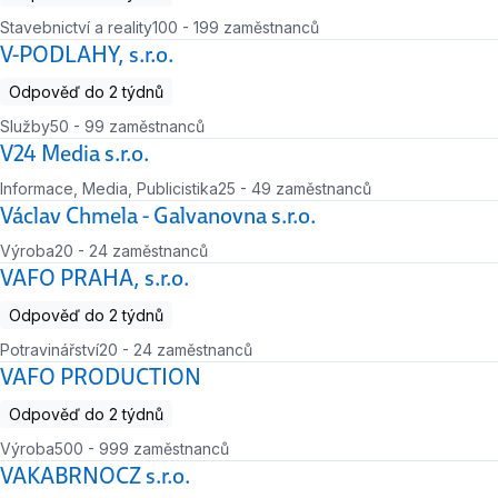
Stavebnictví a reality
100 - 199 zaměstnanců
Počet zaměstnanců
V-PODLAHY, s.r.o.
Odpověď do 2 týdnů
Služby
50 - 99 zaměstnanců
Počet zaměstnanců
V24 Media s.r.o.
Informace, Media, Publicistika
25 - 49 zaměstnanců
Počet zaměstnanců
Václav Chmela - Galvanovna s.r.o.
Výroba
20 - 24 zaměstnanců
Počet zaměstnanců
VAFO PRAHA, s.r.o.
Odpověď do 2 týdnů
Potravinářství
20 - 24 zaměstnanců
Počet zaměstnanců
VAFO PRODUCTION
Odpověď do 2 týdnů
Výroba
500 - 999 zaměstnanců
Počet zaměstnanců
VAKABRNOCZ s.r.o.