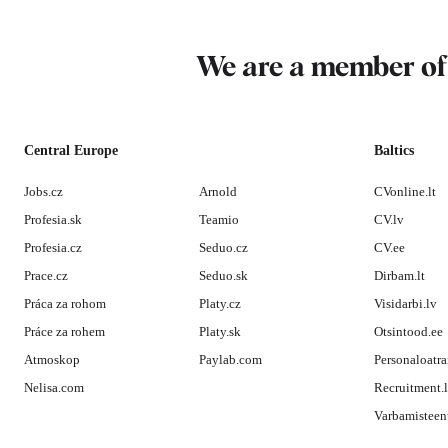
We are a member o
Central Europe
Baltics
Jobs.cz
Arnold
CVonline.lt
Profesia.sk
Teamio
CV.lv
Profesia.cz
Seduo.cz
CV.ee
Prace.cz
Seduo.sk
Dirbam.lt
Práca za rohom
Platy.cz
Visidarbi.lv
Práce za rohem
Platy.sk
Otsintood.ee
Atmoskop
Paylab.com
Personaloatra
Nelisa.com
Recruitment.
Varbamisteen