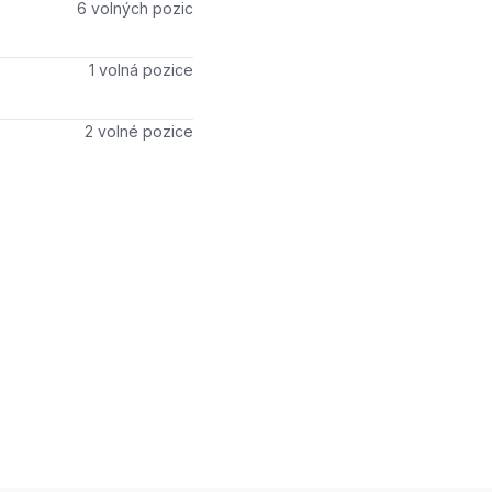
Počet volných míst
6 volných pozic
Počet volných míst
1 volná pozice
Počet volných míst
2 volné pozice