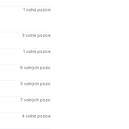
Počet volných míst
1 volná pozice
Počet volných míst
3 volné pozice
Počet volných míst
1 volná pozice
Počet volných míst
6 volných pozic
Počet volných míst
5 volných pozic
Počet volných míst
7 volných pozic
Počet volných míst
4 volné pozice