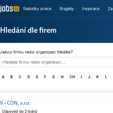
Nabídky práce
Brigády
Inspirace
Za
Hledání dle firem
Jakou firmu nebo organizaci hledáte?
A
B
C
D
E
F
G
H
CH
I
J
K
L
V – CON, s.r.o.
Odpověď do 2 týdnů