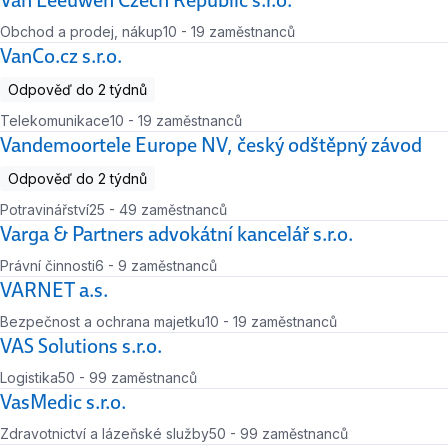
Van Leeuwen Czech Republic s.r.o.
Obchod a prodej, nákup
10 - 19 zaměstnanců
Počet zaměstnanců
VanCo.cz s.r.o.
Odpověď do 2 týdnů
Telekomunikace
10 - 19 zaměstnanců
Počet zaměstnanců
Vandemoortele Europe NV, český odštěpný závod
Odpověď do 2 týdnů
Potravinářství
25 - 49 zaměstnanců
Počet zaměstnanců
Varga & Partners advokátní kancelář s.r.o.
Právní činnosti
6 - 9 zaměstnanců
Počet zaměstnanců
VARNET a.s.
Bezpečnost a ochrana majetku
10 - 19 zaměstnanců
Počet zaměstnanců
VAS Solutions s.r.o.
Logistika
50 - 99 zaměstnanců
Počet zaměstnanců
VasMedic s.r.o.
Zdravotnictví a lázeňské služby
50 - 99 zaměstnanců
Počet zaměstnanců