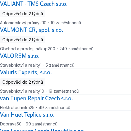
VALIANT - TMS Czech s.r.o.
Odpověď do 2 týdnů
Automobilový průmysl
10 - 19 zaměstnanců
Počet zaměstnanců
VALMONT CR, spol. s r.o.
Odpověď do 2 týdnů
Obchod a prodej, nákup
200 - 249 zaměstnanců
Počet zaměstnanců
VALOREM s.r.o.
Stavebnictví a reality
1 - 5 zaměstnanců
Počet zaměstnanců
Valuris Experts, s.r.o.
Odpověď do 2 týdnů
Stavebnictví a reality
10 - 19 zaměstnanců
Počet zaměstnanců
van Eupen Repair Czech s.r.o.
Elektrotechnika
25 - 49 zaměstnanců
Počet zaměstnanců
Van Huet Teplice s.r.o.
Doprava
50 - 99 zaměstnanců
Počet zaměstnanců