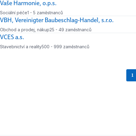
Vaše Harmonie, o.p.s.
Sociální péče
1 - 5 zaměstnanců
Počet zaměstnanců
VBH, Vereinigter Baubeschlag-Handel, s.r.o.
Obchod a prodej, nákup
25 - 49 zaměstnanců
Počet zaměstnanců
VCES a.s.
Stavebnictví a reality
500 - 999 zaměstnanců
Počet zaměstnanců
1
s