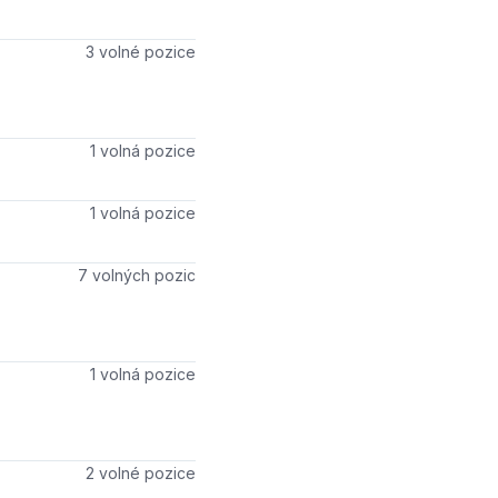
Počet volných míst
3 volné pozice
Počet volných míst
1 volná pozice
Počet volných míst
1 volná pozice
Počet volných míst
7 volných pozic
Počet volných míst
1 volná pozice
Počet volných míst
2 volné pozice