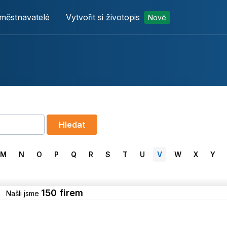
městnavatelé
Vytvořit si životopis
Nové
Hledat
M
N
O
P
Q
R
S
T
U
V
W
X
Y
150 firem
Našli jsme