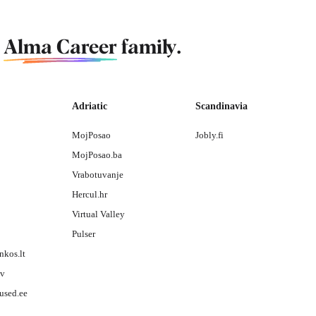
f
Alma Career
family.
Adriatic
Scandinavia
MojPosao
Jobly.fi
MojPosao.ba
Vrabotuvanje
Hercul.hr
Virtual Valley
Pulser
nkos.lt
lv
used.ee