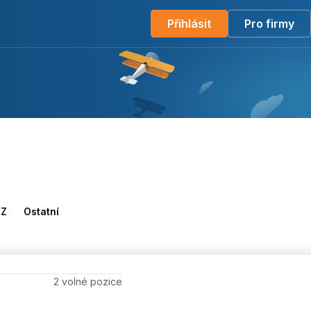
Přihlásit
Pro firmy
Z
Ostatní
Počet volných míst
2 volné pozice