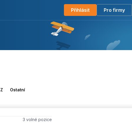
Přihlásit
Pro firmy
Z
Ostatní
Počet volných míst
3 volné pozice