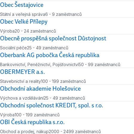
Počet zaměstnanců
Obec Šestajovice
Státní a veřejná správa
6 - 9 zaměstnanců
Počet zaměstnanců
Obec Velké Přílepy
Výroba
20 - 24 zaměstnanců
Počet zaměstnanců
Obecně prospěšná společnost Důstojnost
Sociální péče
25 - 49 zaměstnanců
Počet zaměstnanců
Oberbank AG pobočka Česká republika
Bankovnictví, Peněžnictví, Pojišťovnictví
50 - 99 zaměstnanců
Počet zaměstnanců
OBERMEYER a.s.
Stavebnictví a reality
100 - 199 zaměstnanců
Počet zaměstnanců
Obchodní akademie Holešovice
Výchova a vzdělávání
25 - 49 zaměstnanců
Počet zaměstnanců
Obchodní společnost KREDIT, spol. s r.o.
Výroba
100 - 199 zaměstnanců
Počet zaměstnanců
OBI Česká republika s.r.o.
Obchod a prodej, nákup
2000 - 2499 zaměstnanců