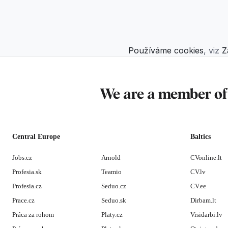
Používáme cookies
, viz
Z
We are a member o
Central Europe
Baltics
Jobs.cz
Arnold
CVonline.lt
Profesia.sk
Teamio
CV.lv
Profesia.cz
Seduo.cz
CV.ee
Prace.cz
Seduo.sk
Dirbam.lt
Práca za rohom
Platy.cz
Visidarbi.lv