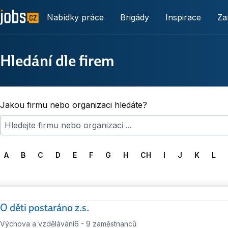
Nabídky práce
Brigády
Inspirace
Za
Hledání dle firem
Jakou firmu nebo organizaci hledáte?
A
B
C
D
E
F
G
H
CH
I
J
K
L
O děti postaráno z.s.
Výchova a vzdělávání
6 - 9 zaměstnanců