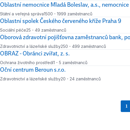
Počet zaměstnanců
Oblastní nemocnice Mladá Boleslav, a.s., nemocnice
Státní a veřejná správa
1500 - 1999 zaměstnanců
Počet zaměstnanců
Oblastní spolek Českého červeného kříže Praha 9
Sociální péče
25 - 49 zaměstnanců
Počet zaměstnanců
Oborová zdravotní pojišťovna zaměstnanců bank, poj
Zdravotnictví a lázeňské služby
250 - 499 zaměstnanců
Počet zaměstnanců
OBRAZ - Obránci zvířat, z. s.
Ochrana životního prostředí
1 - 5 zaměstnanců
Počet zaměstnanců
Oční centrum Beroun s.r.o.
Zdravotnictví a lázeňské služby
20 - 24 zaměstnanců
Počet zaměstnanců
1
s