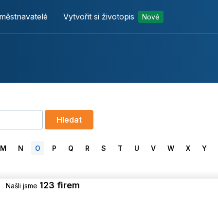
městnavatelé
Vytvořit si životopis
Nové
Hledat
M
N
O
P
Q
R
S
T
U
V
W
X
Y
123 firem
Našli jsme