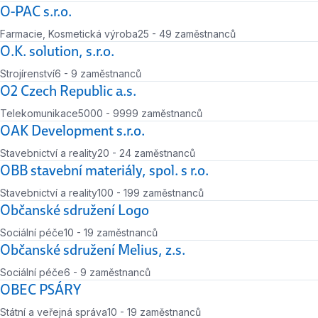
Počet zaměstnanců
O-PAC s.r.o.
Farmacie, Kosmetická výroba
25 - 49 zaměstnanců
Počet zaměstnanců
O.K. solution, s.r.o.
Strojírenství
6 - 9 zaměstnanců
Počet zaměstnanců
O2 Czech Republic a.s.
Telekomunikace
5000 - 9999 zaměstnanců
Počet zaměstnanců
OAK Development s.r.o.
Stavebnictví a reality
20 - 24 zaměstnanců
Počet zaměstnanců
OBB stavební materiály, spol. s r.o.
Stavebnictví a reality
100 - 199 zaměstnanců
Počet zaměstnanců
Občanské sdružení Logo
Sociální péče
10 - 19 zaměstnanců
Počet zaměstnanců
Občanské sdružení Melius, z.s.
Sociální péče
6 - 9 zaměstnanců
Počet zaměstnanců
OBEC PSÁRY
Státní a veřejná správa
10 - 19 zaměstnanců