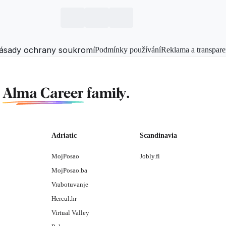
ásady ochrany soukromí
Podmínky používání
Reklama a transpare
f
Alma Career
family.
Adriatic
Scandinavia
MojPosao
Jobly.fi
MojPosao.ba
Vrabotuvanje
Hercul.hr
Virtual Valley