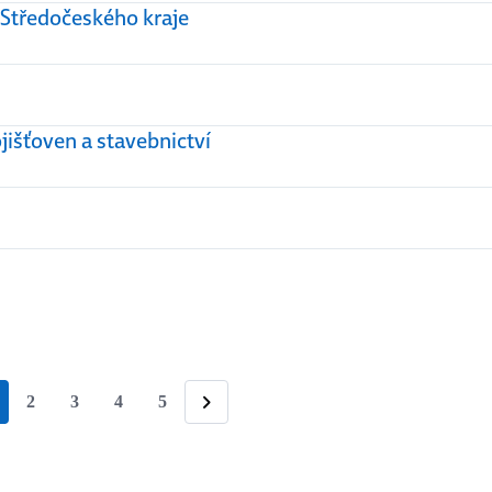
 Středočeského kraje
išťoven a stavebnictví
2
3
4
5
tránka
Následující