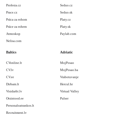
Profesia.cz
Seduo.cz
Prace.cz
Seduo.sk
Práca za rohom
Platy.cz
Práce za rohem
Platy.sk
Atmoskop
Paylab.com
Nelisa.com
Baltics
Adriatic
CVonline.lt
MojPosao
CV.lv
MojPosao.ba
CV.ee
Vrabotuvanje
Dirbam.lt
Hercul.hr
Visidarbi.lv
Virtual Valley
Otsintood.ee
Pulser
Personaloatrankos.lt
Recruitment.lv