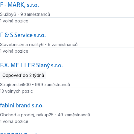
F - MARK, s.r.o.
Služby
6 - 9 zaměstnanců
Počet zaměstnanců
Počet volných míst
1 volná pozice
F & S Service s.r.o.
Stavebnictví a reality
6 - 9 zaměstnanců
Počet zaměstnanců
Počet volných míst
1 volná pozice
F.X. MEILLER Slaný s.r.o.
Odpověď do 2 týdnů
Strojírenství
500 - 999 zaměstnanců
Počet zaměstnanců
Počet volných míst
13 volných pozic
fabini brand s.r.o.
Obchod a prodej, nákup
25 - 49 zaměstnanců
Počet zaměstnanců
Počet volných míst
1 volná pozice