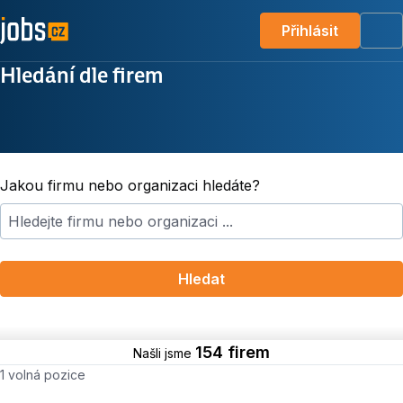
Přihlásit
Me
Hledání dle firem
Jakou firmu nebo organizaci hledáte?
Hledat
154 firem
Našli jsme
Počet volných míst
1 volná pozice