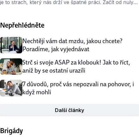
je to strach, který nás drží ve špatné práci. Začít od nuly
se ale dá i po mnoha letech praxe. Třeba v úplně jiném
oboru. Nebo v jiném městě. Přečtěte si příběh Andrey,
Nepřehlédněte
která to dokázala. No jo, jenže já nic jiného neumím…
Andrea dělala dlouhé …
Nechtějí vám dat mzdu, jakou chcete?
Poradíme, jak vyjednávat
Strč si svoje ASAP za klobouk! Jak to říct,
aniž by se ostatní urazili
7 důvodů, proč vás nepozvali na pohovor, i
když mohli
Další články
Brigády