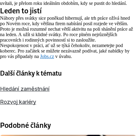
uvítali, je přelom roku ideálním obdobím, kdy se pustit do hledání.
Leden to jistí
Nábory přes svátky sice poněkud hibernují, ale trh práce ožívá hned
po Novém roce, kdy většina firem nabírání posil rozjede ve větším.
Proto je možná rozumné nechat větší aktivitu na poli shánění práce až
na leden. A užít si klidné svátky. Po roce plném nejrůznějších
pracovních i rodinných povinností si to zasloužíte.
Nespokojenost v práci, ať už se týká čehokoliv, nezametejte pod
koberec. Pro začátek se můžete nezávazně podívat, jaké nabídky by
pro vás připadaly na
Jobs.cz
v úvahu.
Další články k tématu
Hledání zaměstnání
Rozvoj kariéry
Podobné články