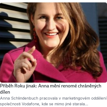
zjistíte, že jste jej naposledy aktualizovali někdy před třemi
lety… Když vám jde o to dostat se na pohovor, není čas
ztrácet čas. Máme tipy, jak …
Příběh Roku jinak: Anna mění renomé chráněných
dílen
Anna Schlindenbuch pracovala v marketingovém oddělení
společnosti Vodafone, kde se mimo jiné starala