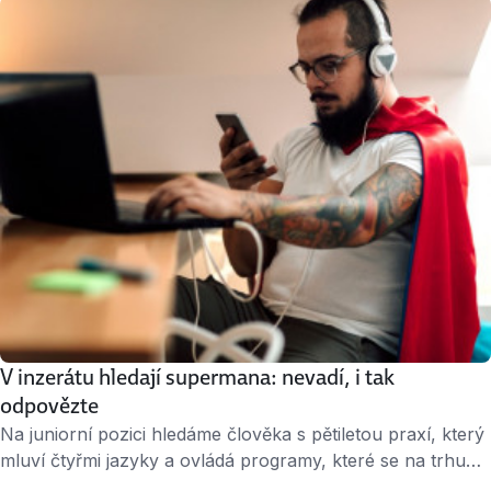
V inzerátu hledají supermana: nevadí, i tak
odpovězte
Na juniorní pozici hledáme člověka s pětiletou praxí, který
mluví čtyřmi jazyky a ovládá programy, které se na trhu
objeví za dva roky. To je samozřejmě nadsázka, ale také