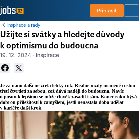
Přihlásit
Me
Inspirace a rady
Užijte si svátky a hledejte důvody
k optimismu do budoucna
19. 12. 2024 · Inspirace
Je za námi další ne zcela lehký rok. Reálné mzdy nicméně rostou
třetí čtvrtletí za sebou, což dává naději do budoucna. Navíc
o posun k lepšímu se může člověk zasadit i sám. Konec roku bývá
dobrou příležitostí k zamyšlení, jestli nenastala doba udělat
v kariéře další krok.