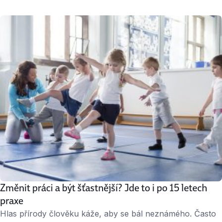
o propagaci projektu Rok jinak. Nyní je přímo jeho
součástí – už osmý měsíc pracuje v neziskové organizaci
Bona, která pomáhá lidem s duševním handicapem.
„V neziskovce je nutné si vše vyprosit. To je role, kterou
jsem dosud neznala a která je upřímně dost vysilující,“
popisuje …
Změnit práci a být šťastnější? Jde to i po 15 letech
praxe
Hlas přírody člověku káže, aby se bál neznámého. Často