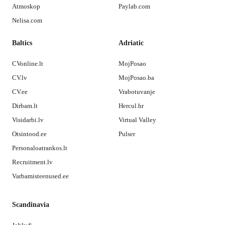
Atmoskop
Paylab.com
Nelisa.com
Baltics
Adriatic
CVonline.lt
MojPosao
CV.lv
MojPosao.ba
CV.ee
Vrabotuvanje
Dirbam.lt
Hercul.hr
Visidarbi.lv
Virtual Valley
Otsintood.ee
Pulser
Personaloatrankos.lt
Recruitment.lv
Varbamisteenused.ee
Scandinavia