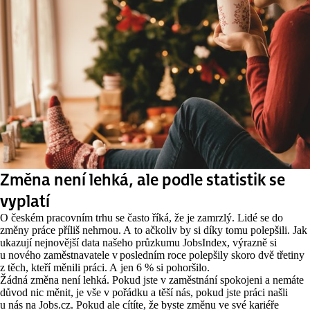
Změna není lehká, ale podle statistik se
vyplatí
O českém pracovním trhu se často říká, že je zamrzlý. Lidé se do
změny práce příliš nehrnou. A to ačkoliv by si díky tomu polepšili.
Jak
ukazují nejnovější data našeho průzkumu JobsIndex, výrazně si
u nového zaměstnavatele v posledním roce polepšily skoro dvě třetiny
z těch, kteří měnili práci. A jen 6 % si pohoršilo.
Žádná změna není lehká. Pokud jste v zaměstnání spokojeni a nemáte
důvod nic měnit, je vše v pořádku a těší nás, pokud jste práci našli
u nás na Jobs.cz. Pokud ale cítíte, že byste změnu ve své kariéře