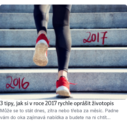
máte z některých inzerátů pocit, že firmy hledají spíš
supermany než skutečné lidi? Ukážeme vám, že je
zbytečné se tím nechat odradit. Stejně by mě nevzali Lidé
prolétnou …
3 tipy, jak si v roce 2017 rychle oprášit životopis
Může se to stát dnes, zítra nebo třeba za měsíc. Padne
vám do oka zajímavá nabídka a budete na ni chtít
odpovědět co nejdřív. Jenže při pohledu do životopisu