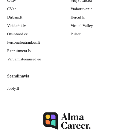
CV.lv
MojPosao.ba
CV.ee
Vrabotuvanje
Dirbam.lt
Hercul.hr
Visidarbi.lv
Virtual Valley
Otsintood.ee
Pulser
Personaloatrankos.lt
Recruitment.lv
Varbamisteenused.ee
Scandinavia
Jobly.fi