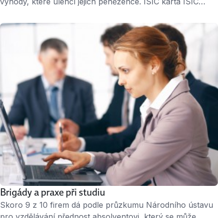
výhody, které ulehčí jejich peněžence. ISIC karta ISIC
karta je mezinárodně platný průkaz studenta. Dostat ji
mohou nejen vysokoškoláci, ale i studenti středních škol.
Karta jim pak umožňuje čerpat různé výhody a slevy,
například na cestovném, ubytování v hotelech, festivalech
a kulturních akcích, knihkupectvích, lékárnách, taxi,
restauracích… …
Brigády a praxe při studiu
Skoro 9 z 10 firem dá podle průzkumu Národního ústavu
pro vzdělávání přednost absolventovi, který se může