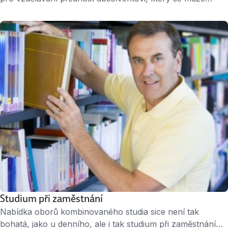
pochlubit smysluplnou praxí v oboru během studia.
Výhodou jsou ale v podstatě jakékoliv pracovní
zkušenosti, z brigád nebo stáží. Brigády Přivýdělek na letní
prázdniny začněte shánět nejpozději v květnu, ideálně už
v březnu nebo dubnu. Nabídka dobrých brigád je totiž
brzy přebraná. Hledat brigádu …
Studium při zaměstnání
Nabídka oborů kombinovaného studia sice není tak
bohatá, jako u denního, ale i tak studium při zaměstnání