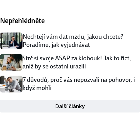
každoročně zláká několik tisíc lidí. V případě, že se na
vysokou přihlásili z popudu zaměstnavatele, mají nárok na
Nepřehlédněte
výhody (i když už jim bylo 26 let). Proč studovat při
zaměstnání? Vysokoškolský diplom je u třetiny pozic
vystavených na Jobs.cz nutnou …
Nechtějí vám dat mzdu, jakou chcete?
Poradíme, jak vyjednávat
Strč si svoje ASAP za klobouk! Jak to říct,
aniž by se ostatní urazili
7 důvodů, proč vás nepozvali na pohovor, i
když mohli
Další články