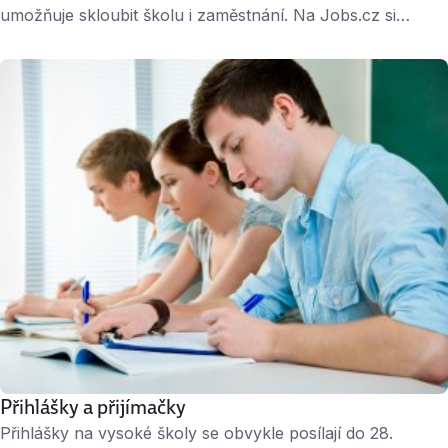
umožňuje skloubit školu i zaměstnání. Na Jobs.cz si
snadno vyhledáte možnosti obou forem studia. Denní
(prezenční) studium » Denní studium – přehled všech
oborů Studenti do 26 let mají nárok na status studenta
a s tím související výhody (levnější jízdné na hromadnou
dopravu, slevy na vstupném apod.) Výuka v denním
studiu …
Přihlášky a přijímačky
Přihlášky na vysoké školy se obvykle posílají do 28.