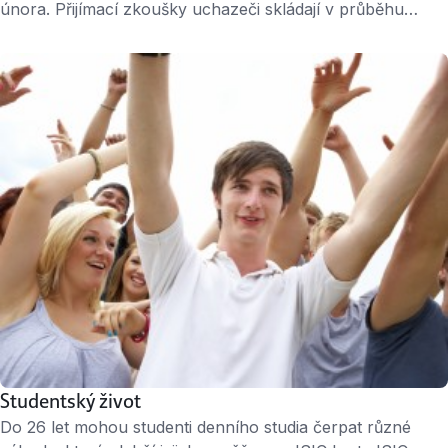
února. Přijímací zkoušky uchazeči skládají v průběhu
května a června. Do začátku prázdnin každý z nich
dostane dopis, ze kterého se dozví verdikt: byl přijat/nebyl
přijat. Přihlášky Kdy podat přihlášku? Veřejné vysoké školy
většinou přihlášky přijímají do posledního únorového dne.
Na některé fakulty, zejména technické, se …
Studentský život
Do 26 let mohou studenti denního studia čerpat různé