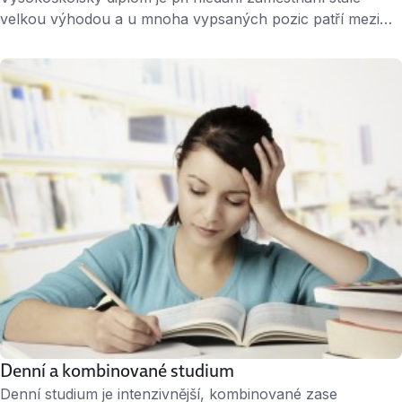
velkou výhodou a u mnoha vypsaných pozic patří mezi
samozřejmé požadavky. Jenže doba, kdy stačilo mít
„jakýkoliv“ titul, už začíná být passé. Zaměstnavatelé stále
více přihlížejí k prestiži absolvované fakulty i k praktické
využitelnosti oboru. Co zvážit při výběru vysoké školy
Bude mě studium bavit? Mnoho maturantů po prvním …
Denní a kombinované studium
Denní studium je intenzivnější, kombinované zase