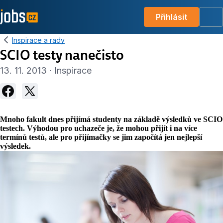
Přihlásit
Me
Inspirace a rady
SCIO testy nanečisto
13. 11. 2013 · Inspirace
Mnoho fakult dnes přijímá studenty na základě výsledků ve SCIO
testech. Výhodou pro uchazeče je, že mohou přijít i na více
termínů testů, ale pro přijímačky se jim započítá jen nejlepší
výsledek.