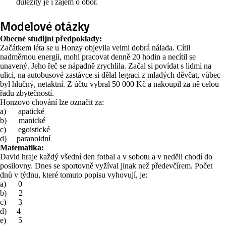
důležitý je i zájem o obor.
Modelové otázky
Obecné studijní předpoklady:
Začátkem léta se u Honzy objevila velmi dobrá nálada. Cítil
nadměrnou energii, mohl pracovat denně 20 hodin a necítil se
unavený. Jeho řeč se nápadně zrychlila. Začal si povídat s lidmi na
ulici, na autobusové zastávce si dělal legraci z mladých děvčat, vůbec
byl hlučný, netaktní. Z účtu vybral 50 000 Kč a nakoupil za ně celou
řadu zbytečností.
Honzovo chování lze označit za:
a) apatické
b) manické
c) egoistické
d) paranoidní
Matematika:
David hraje každý všední den fotbal a v sobotu a v neděli chodí do
posilovny. Dnes se sportovně vyžíval jinak než předevčírem. Počet
dnů v týdnu, které tomuto popisu vyhovují, je:
a) 0
b) 2
c) 3
d) 4
e) 5