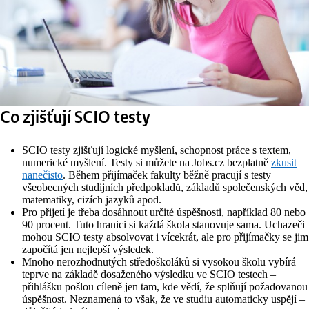
Co zjišťují SCIO testy
SCIO testy zjišťují logické myšlení, schopnost práce s textem,
numerické myšlení. Testy si můžete na Jobs.cz bezplatně
zkusit
nanečisto
. Během přijímaček fakulty běžně pracují s testy
všeobecných studijních předpokladů, základů společenských věd,
matematiky, cizích jazyků apod.
Pro přijetí je třeba dosáhnout určité úspěšnosti, například 80 nebo
90 procent. Tuto hranici si každá škola stanovuje sama. Uchazeči
mohou SCIO testy absolvovat i vícekrát, ale pro přijímačky se jim
započítá jen nejlepší výsledek.
Mnoho nerozhodnutých středoškoláků si vysokou školu vybírá
teprve na základě dosaženého výsledku ve SCIO testech –
přihlášku pošlou cíleně jen tam, kde vědí, že splňují požadovanou
úspěšnost. Neznamená to však, že ve studiu automaticky uspějí –