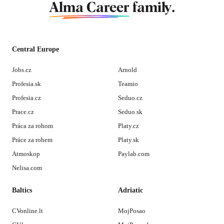
Alma Career
family.
Central Europe
Jobs.cz
Arnold
Profesia.sk
Teamio
Profesia.cz
Seduo.cz
Prace.cz
Seduo.sk
Práca za rohom
Platy.cz
Práce za rohem
Platy.sk
Atmoskop
Paylab.com
Nelisa.com
Baltics
Adriatic
CVonline.lt
MojPosao