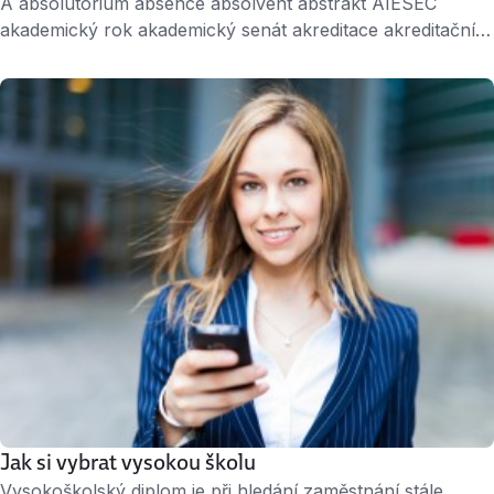
A absolutorium absence absolvent abstrakt AIESEC
akademický rok akademický senát akreditace akreditační
komise Albeř Aleph alumni anotace ArtD. asistent atestace
aula B B.A. BA (Hons.) bakalář bakalářská práce Bc. BcA.
Betlémská kaple Bloková výuka Boloňská deklarace
Boloňský systém Bolzanova cena Bsc. buddy systém C
CAE CAMBAS CEEPUS celoživotní vzdělávání Centrum
pro studium vysokého školství citační …
Jak si vybrat vysokou školu
Vysokoškolský diplom je při hledání zaměstnání stále