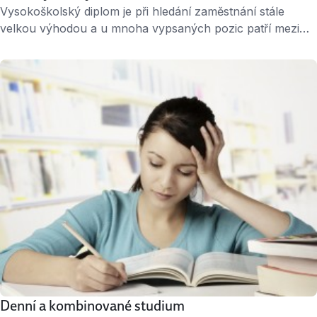
Vysokoškolský diplom je při hledání zaměstnání stále
velkou výhodou a u mnoha vypsaných pozic patří mezi
samozřejmé požadavky. Jenže doba, kdy stačilo mít
„jakýkoliv“ titul, už začíná být passé. Zaměstnavatelé stále
více přihlížejí k prestiži absolvované fakulty i k praktické
využitelnosti oboru. Co zvážit při výběru vysoké školy
Bude mě studium bavit? Mnoho maturantů po prvním …
Denní a kombinované studium