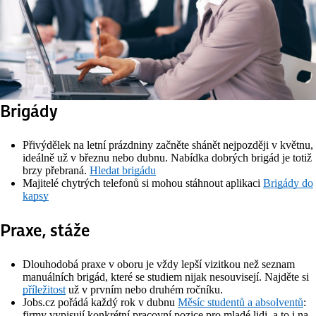
Brigády
Přivýdělek na letní prázdniny začněte shánět nejpozději v květnu,
ideálně už v březnu nebo dubnu. Nabídka dobrých brigád je totiž
brzy přebraná.
Hledat brigádu
Majitelé chytrých telefonů si mohou stáhnout aplikaci
Brigády do
kapsy
Praxe, stáže
Dlouhodobá praxe v oboru je vždy lepší vizitkou než seznam
manuálních brigád, které se studiem nijak nesouvisejí. Najděte si
příležitost
už v prvním nebo druhém ročníku.
Jobs.cz pořádá každý rok v dubnu
Měsíc studentů a absolventů
:
firmy vypisují konkrétní pracovní pozice pro mladé lidi, a to i na