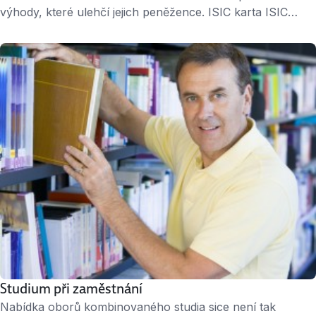
výhody, které ulehčí jejich peněžence. ISIC karta ISIC
karta je mezinárodně platný průkaz studenta. Dostat ji
mohou nejen vysokoškoláci, ale i studenti středních škol.
Karta jim pak umožňuje čerpat různé výhody a slevy,
například na cestovném, ubytování v hotelech, festivalech
a kulturních akcích, knihkupectvích, lékárnách, taxi,
restauracích… …
Studium při zaměstnání
Nabídka oborů kombinovaného studia sice není tak