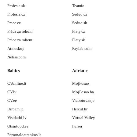
Profesia.sk
Teamio
Profesia.cz
Seduo.cz
Prace.cz
Seduo.sk
Práca za rohom
Platy.cz
Práce za rohem
Platy.sk
Atmoskop
Paylab.com
Nelisa.com
Baltics
Adriatic
CVonline.lt
MojPosao
CV.lv
MojPosao.ba
CV.ee
Vrabotuvanje
Dirbam.lt
Hercul.hr
Visidarbi.lv
Virtual Valley
Otsintood.ee
Pulser
Personaloatrankos.lt