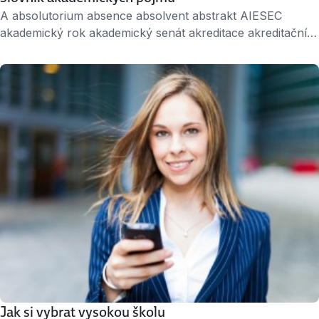
A absolutorium absence absolvent abstrakt AIESEC
akademický rok akademický senát akreditace akreditační
komise Albeř Aleph alumni anotace ArtD. asistent atestace
aula B B.A. BA (Hons.) bakalář bakalářská práce Bc. BcA.
Betlémská kaple Bloková výuka Boloňská deklarace
Boloňský systém Bolzanova cena Bsc. buddy systém C
CAE CAMBAS CEEPUS celoživotní vzdělávání Centrum
pro studium vysokého školství citační …
Jak si vybrat vysokou školu