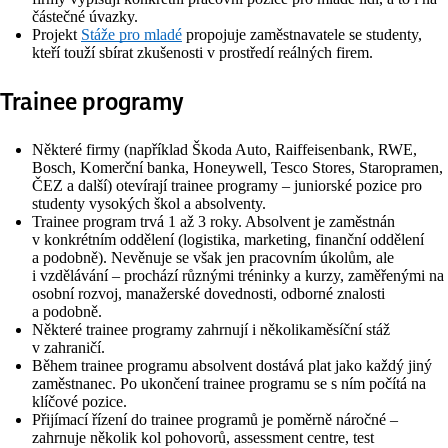
částečné úvazky.
Projekt
Stáže pro mladé
propojuje zaměstnavatele se studenty,
kteří touží sbírat zkušenosti v prostředí reálných firem.
Trainee programy
Některé firmy (například Škoda Auto, Raiffeisenbank, RWE,
Bosch, Komerční banka, Honeywell, Tesco Stores, Staropramen,
ČEZ a další) otevírají trainee programy – juniorské pozice pro
studenty vysokých škol a absolventy.
Trainee program trvá 1 až 3 roky. Absolvent je zaměstnán
v konkrétním oddělení (logistika, marketing, finanční oddělení
a podobně). Nevěnuje se však jen pracovním úkolům, ale
i vzdělávání – prochází různými tréninky a kurzy, zaměřenými na
osobní rozvoj, manažerské dovednosti, odborné znalosti
a podobně.
Některé trainee programy zahrnují i několikaměsíční stáž
v zahraničí.
Během trainee programu absolvent dostává plat jako každý jiný
zaměstnanec. Po ukončení trainee programu se s ním počítá na
klíčové pozice.
Přijímací řízení do trainee programů je poměrně náročné –
zahrnuje několik kol pohovorů, assessment centre, test