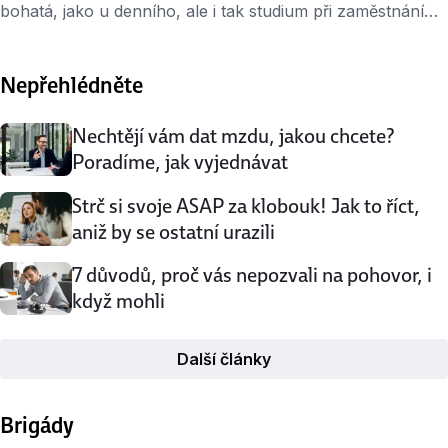
bohatá, jako u denního, ale i tak studium při zaměstnání
každoročně zláká několik tisíc lidí. V případě, že se na
vysokou přihlásili z popudu zaměstnavatele, mají nárok na
Nepřehlédněte
výhody (i když už jim bylo 26 let). Proč studovat při
zaměstnání? Vysokoškolský diplom je u třetiny pozic
vystavených na Jobs.cz nutnou …
Nechtějí vám dat mzdu, jakou chcete?
Poradíme, jak vyjednávat
Strč si svoje ASAP za klobouk! Jak to říct,
aniž by se ostatní urazili
7 důvodů, proč vás nepozvali na pohovor, i
když mohli
Další články
Brigády