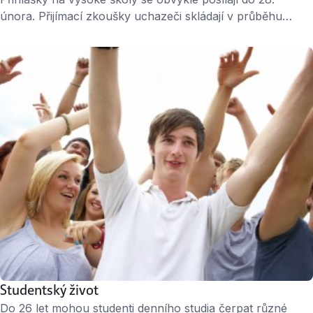
února. Přijímací zkoušky uchazeči skládají v průběhu
května a června. Do začátku prázdnin každý z nich
dostane dopis, ze kterého se dozví verdikt: byl přijat/nebyl
přijat. Přihlášky Kdy podat přihlášku? Veřejné vysoké školy
většinou přihlášky přijímají do posledního únorového dne.
Na některé fakulty, zejména technické, se …
Studentský život
Do 26 let mohou studenti denního studia čerpat různé