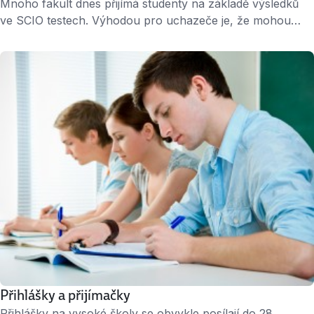
Mnoho fakult dnes přijímá studenty na základě výsledků
ve SCIO testech. Výhodou pro uchazeče je, že mohou
přijít i na více termínů testů, ale pro přijímačky se jim
započítá jen nejlepší výsledek. Co zjišťují SCIO testy SCIO
testy zjišťují logické myšlení, schopnost práce s textem,
numerické myšlení. Testy si můžete na Jobs.cz bezplatně
zkusit nanečisto. Během …
Přihlášky a přijímačky
Přihlášky na vysoké školy se obvykle posílají do 28.