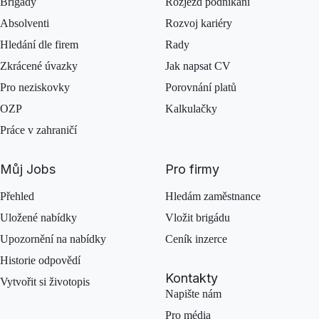
Brigády
Rozjezd podnikání
Absolventi
Rozvoj kariéry
Hledání dle firem
Rady
Zkrácené úvazky
Jak napsat CV
Pro neziskovky
Porovnání platů
OZP
Kalkulačky
Práce v zahraničí
Můj Jobs
Pro firmy
Přehled
Hledám zaměstnance
Uložené nabídky
Vložit brigádu
Upozornění na nabídky
Ceník inzerce
Historie odpovědí
Kontakty
Vytvořit si životopis
Napište nám
Pro média