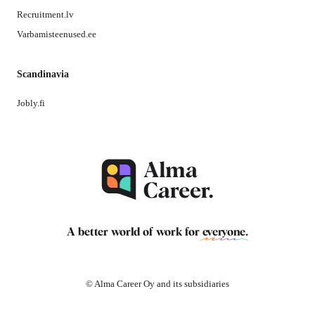
Recruitment.lv
Varbamisteenused.ee
Scandinavia
Jobly.fi
A better world of work for
everyone
.
© Alma Career Oy and its subsidiaries