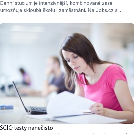
Denní studium je intenzivnější, kombinované zase
umožňuje skloubit školu i zaměstnání. Na Jobs.cz si
snadno vyhledáte možnosti obou forem studia. Denní
(prezenční) studium » Denní studium – přehled všech
oborů Studenti do 26 let mají nárok na status studenta
a s tím související výhody (levnější jízdné na hromadnou
dopravu, slevy na vstupném apod.) Výuka v denním
studiu …
SCIO testy nanečisto