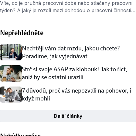
Víte, co je pružná pracovní doba nebo stlačený pracovní
týden? A jaký je rozdíl mezi dohodou o pracovní činnosti
a dohodou o provedení práce? PRACOVNÍ SMLOUVY
A DOHODY 1. Pracovní smlouva na dobu určitou
Nepřehlédněte
a neurčitou V každé pracovní smlouvě musí být uvedeny
3 základní náležitosti: druh práce místo výkonu práce den
nástupu do zaměstnání. Jinak …
Nechtějí vám dat mzdu, jakou chcete?
Poradíme, jak vyjednávat
Strč si svoje ASAP za klobouk! Jak to říct,
aniž by se ostatní urazili
7 důvodů, proč vás nepozvali na pohovor, i
když mohli
Další články
Nabídky práce