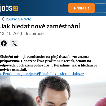
Přihlásit
Me
Inspirace a rady
Jak hledat nové zaměstnání
13. 11. 2013 · Inspirace
Shánění místa je zaměstnání na plný úvazek, zní známá
průpovídka. Uchazeče čeká pročítání inzerátů, čekání na
odpovědi, obcházení pohovorů… Poradíme, jak si hledání co
nejvíce usnadnit.
» Prozkoumejte nejnovější nabídky práce na Jobs.cz