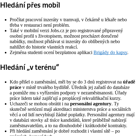
Hledání přes mobil
Pročítat pracovní inzeráty v tramvaji, v čekárně u lékaře nebo
třeba v restauraci není problém.
Také v mobilní verzi Jobs.cz je pro registrované připravený
osobní profil s životopisem, možnost procházet doručené
nabídky, možnost přidávat si inzeráty do oblíbených nebo
nahlížet do historie vlastních reakcí.
Zejména studenti ocení bezplatnou aplikaci
Brigády do kapsy
.
Hledání „v terénu“
Kdo přišel o zaměstnání, měl by se do 3 dnů registrovat na
úřadě
práce
v místě trvalého bydliště. Úředník jej zařadí do databáze
a pomůže mu s vyřízením podpory v nezaměstnanosti. Úřady
práce lidem také zajišťují a proplácejí rekvalifikační kurzy.
Uchazeči se mohou obrátit i na
personální agentury
. Ty
skutečně seriózní mají akreditaci ministerstva práce a sociálních
věcí a od lidí nevybírají žádné poplatky. Personální agentury mají
v databázi stovky až tisíce kandidátů, které průběžně nabízejí
zaměstnavatelům, a to na dlouhodobé i krátkodobé kontrakty.
Při hledání zaměstnání je dobré rozhodit i vlastní sítě – po