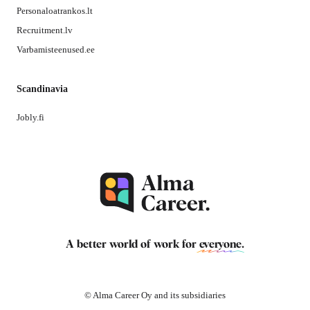
Personaloatrankos.lt
Recruitment.lv
Varbamisteenused.ee
Scandinavia
Jobly.fi
A better world of work for
everyone
.
© Alma Career Oy and its subsidiaries