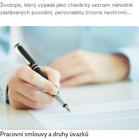
Životopis, který vypadá jako chaotický seznam náhodně
zastávaných povolání, personalistu zrovna neohromí.
Mnohem lepší vyhlídky má uchazeč, jehož zkušenosti na
sebe logicky navazují a doplňují se. » Prozkoumejte
nejnovější nabídky práce na Jobs.cz Co je potřeba vědět
pro plánování kariéry: Co umím? Realisticky zhodnoťte
své vzdělání, praxi, jazykové znalosti a podobně. Co pro
mne znamená …
Pracovní smlouvy a druhy úvazků