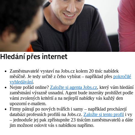
Hledání přes internet
Zaměstnavatelé vystaví na Jobs.cz kolem 20 tisíc nabídek
měsíčně. Je tedy určitě z čeho vybírat – například přes
pokročilé
vyhledávání
.
Nejste pořád online?
Založte si agenta Jobs.cz
, který vám hledání
zaměstnání výrazně usnadní. Agent bude inzeráty prohlížet podle
vámi zvolených kritérií a na nejlepší nabídky vás každý den
upozorní e-mailem.
Firmy pátrají po nových tvářích i samy – například procházejí
databázi profesních profilů na Jobs.cz.
Založte si tento profil
i vy
– jednoduše jej pak zpřístupníte 23 tisícům zaměstnavatelů a dáte
jim možnost oslovit vás s nabídkou napřímo.