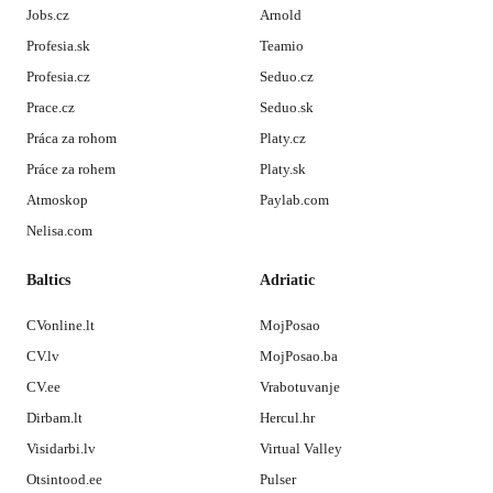
Jobs.cz
Arnold
Profesia.sk
Teamio
Profesia.cz
Seduo.cz
Prace.cz
Seduo.sk
Práca za rohom
Platy.cz
Práce za rohem
Platy.sk
Atmoskop
Paylab.com
Nelisa.com
Baltics
Adriatic
CVonline.lt
MojPosao
CV.lv
MojPosao.ba
CV.ee
Vrabotuvanje
Dirbam.lt
Hercul.hr
Visidarbi.lv
Virtual Valley
Otsintood.ee
Pulser