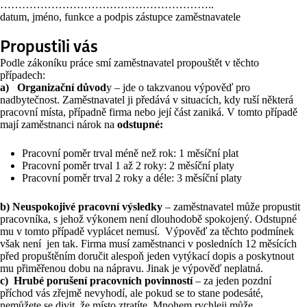
…………………………………………………..
datum, jméno, funkce a podpis zástupce zaměstnavatele
Propustili vás
Podle zákoníku práce smí zaměstnavatel propouštět v těchto
případech:
a) Organizační důvod
y – jde o takzvanou výpověď pro
nadbytečnost. Zaměstnavatel ji předává v situacích, kdy ruší některá
pracovní místa, případně firma nebo její část zaniká. V tomto případě
mají zaměstnanci nárok na
odstupné:
Pracovní poměr trval méně než rok: 1 měsíční plat
Pracovní poměr trval 1 až 2 roky: 2 měsíční platy
Pracovní poměr trval 2 roky a déle: 3 měsíční platy
b) Neuspokojivé pracovní výsledky
– zaměstnavatel může propustit
pracovníka, s jehož výkonem není dlouhodobě spokojený. Odstupné
mu v tomto případě vyplácet nemusí. Výpověď za těchto podmínek
však není jen tak. Firma musí zaměstnanci v posledních 12 měsících
před propuštěním doručit alespoň jeden vytýkací dopis a poskytnout
mu přiměřenou dobu na nápravu. Jinak je výpověď neplatná.
c) Hrubé porušení pracovních povinností
– za jeden pozdní
příchod vás zřejmě nevyhodí, ale pokud se to stane podesáté,
nemůžete se divit, že místo ztratíte. Mnohem rychleji může