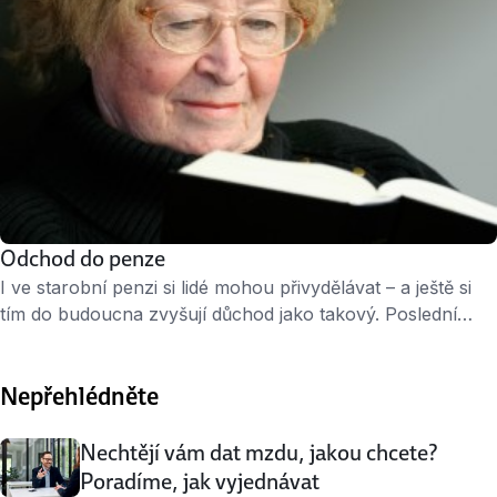
Odchod do penze
I ve starobní penzi si lidé mohou přivydělávat – a ještě si
tím do budoucna zvyšují důchod jako takový. Poslední
dobou je stále žádanější předčasná penze – tito lidé si však
mohou přivydělávat jen omezením. Odchod do důchodu
Nepřehlédněte
O starobní důchod se žádá na okresní správě sociálního
zabezpečení. Kromě odpovídajícího věku musí lidé doložit
i …
Nechtějí vám dat mzdu, jakou chcete?
Poradíme, jak vyjednávat