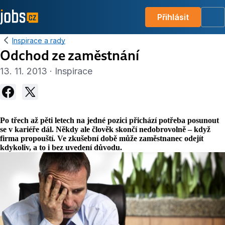
Přihlásit
Me
Inspirace a rady
Odchod ze zaměstnání
13. 11. 2013 · Inspirace
Po třech až pěti letech na jedné pozici přichází potřeba posunout
se v kariéře dál. Někdy ale člověk skončí nedobrovolně – když
firma propouští. Ve zkušební době může zaměstnanec odejít
kdykoliv, a to i bez uvedení důvodu.