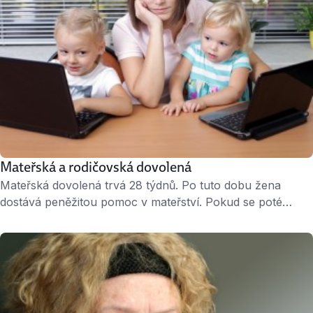
Mateřská a rodičovská dovolená
Mateřská dovolená trvá 28 týdnů. Po tuto dobu žena
dostává peněžitou pomoc v mateřství. Pokud se poté
rozhodne vrátit do zaměstnání, firma ji musí zařadit na její
původní místo. Rodičovská dovolená navazuje na
mateřskou dovolenou a trvá až 4 roky. Nastoupit na ni
mohou matky i otcové nebo se v péči o dítě po nějaké
době střídat. …