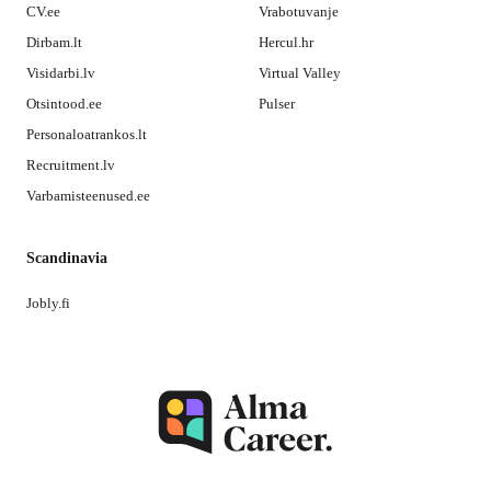
CV.ee
Vrabotuvanje
Dirbam.lt
Hercul.hr
Visidarbi.lv
Virtual Valley
Otsintood.ee
Pulser
Personaloatrankos.lt
Recruitment.lv
Varbamisteenused.ee
Scandinavia
Jobly.fi