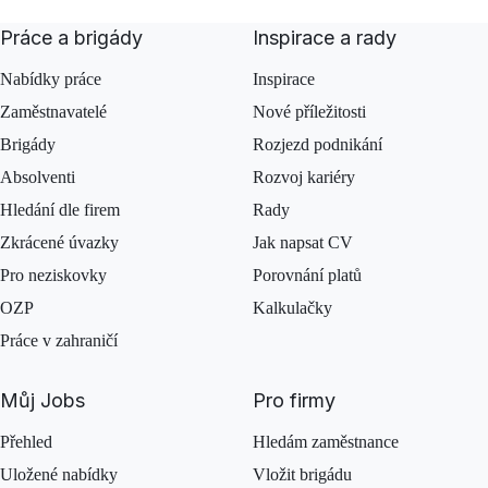
Práce a brigády
Inspirace a rady
Nabídky práce
Inspirace
Zaměstnavatelé
Nové příležitosti
Brigády
Rozjezd podnikání
Absolventi
Rozvoj kariéry
Hledání dle firem
Rady
Zkrácené úvazky
Jak napsat CV
Pro neziskovky
Porovnání platů
OZP
Kalkulačky
Práce v zahraničí
Můj Jobs
Pro firmy
Přehled
Hledám zaměstnance
Uložené nabídky
Vložit brigádu