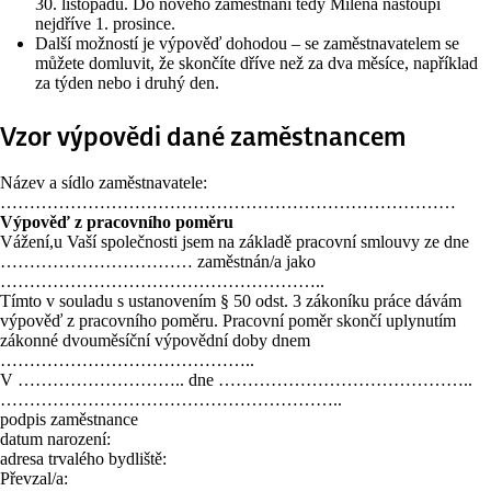
30. listopadu. Do nového zaměstnání tedy Milena nastoupí
nejdříve 1. prosince.
Další možností je výpověď dohodou – se zaměstnavatelem se
můžete domluvit, že skončíte dříve než za dva měsíce, například
za týden nebo i druhý den.
Vzor výpovědi dané zaměstnancem
Název a sídlo zaměstnavatele:
……………………………………………………………………
Výpověď z pracovního poměru
Vážení,u Vaší společnosti jsem na základě pracovní smlouvy ze dne
…………………………… zaměstnán/a jako
………………………………………………..
Tímto v souladu s ustanovením § 50 odst. 3 zákoníku práce dávám
výpověď z pracovního poměru. Pracovní poměr skončí uplynutím
zákonné dvouměsíční výpovědní doby dnem
……………………………………..
V ……………………….. dne ……………………………………..
…………………………………………………..
podpis zaměstnance
datum narození:
adresa trvalého bydliště:
Převzal/a: