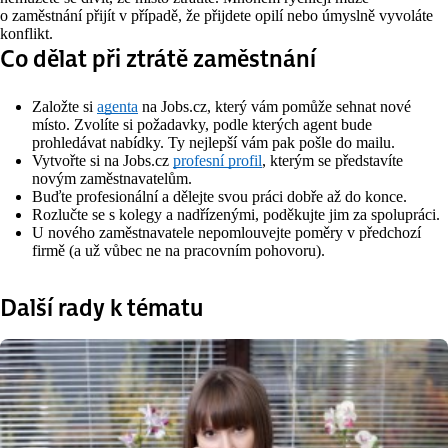
o zaměstnání přijít v případě, že přijdete opilí nebo úmyslně vyvoláte
konflikt.
Co dělat při ztrátě zaměstnání
Založte si
agenta
na Jobs.cz, který vám pomůže sehnat nové
místo. Zvolíte si požadavky, podle kterých agent bude
prohledávat nabídky. Ty nejlepší vám pak pošle do mailu.
Vytvořte si na Jobs.cz
profesní profil
, kterým se představíte
novým zaměstnavatelům.
Buďte profesionální a dělejte svou práci dobře až do konce.
Rozlučte se s kolegy a nadřízenými, poděkujte jim za spolupráci.
U nového zaměstnavatele nepomlouvejte poměry v předchozí
firmě (a už vůbec ne na pracovním pohovoru).
Další rady k tématu