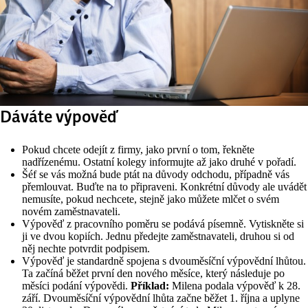
Dáváte výpověď
Pokud chcete odejít z firmy, jako první o tom, řekněte
nadřízenému. Ostatní kolegy informujte až jako druhé v pořadí.
Šéf se vás možná bude ptát na důvody odchodu, případně vás
přemlouvat. Buďte na to připraveni. Konkrétní důvody ale uvádět
nemusíte, pokud nechcete, stejně jako můžete mlčet o svém
novém zaměstnavateli.
Výpověď z pracovního poměru se podává písemně. Vytiskněte si
ji ve dvou kopiích. Jednu předejte zaměstnavateli, druhou si od
něj nechte potvrdit podpisem.
Výpověď je standardně spojena s dvouměsíční výpovědní lhůtou.
Ta začíná běžet první den nového měsíce, který následuje po
měsíci podání výpovědi.
Příklad:
Milena podala výpověď k 28.
září. Dvouměsíční výpovědní lhůta začne běžet 1. října a uplyne