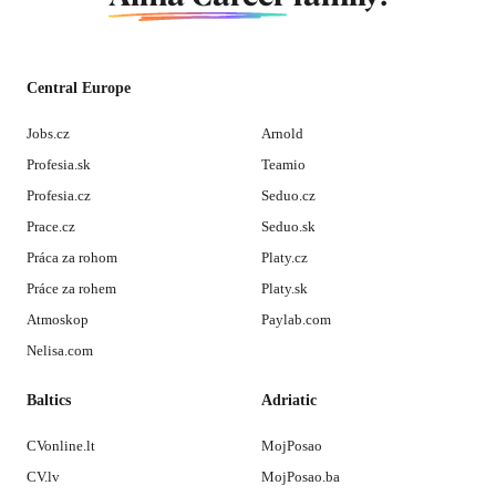
Central Europe
Jobs.cz
Arnold
Profesia.sk
Teamio
Profesia.cz
Seduo.cz
Prace.cz
Seduo.sk
Práca za rohom
Platy.cz
Práce za rohem
Platy.sk
Atmoskop
Paylab.com
Nelisa.com
Baltics
Adriatic
CVonline.lt
MojPosao
CV.lv
MojPosao.ba