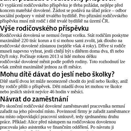
O vyplácení rodičovského příspěvku je třeba požádat, nejlépe před
koncem mateřské dovolené. Žádost se podává na úřad práce – odbor
sociální podpory v místě trvalého bydliště. Pro přiznání rodičovského
příspěvku musí mít rodič i dítě trvalé bydliště na území ČR.
Výše rodičovského příspěvku
Rodičovská dovolená se nemusí čerpat vcelku. Stát rodičům poskytne
maximálně 220 tisíc korun a ti si mohou sami zvolit, jak dlouho na
rodičovské dovolené zůstanou (nejdéle však 4 roky). Dříve si rodiče
museli napevno vybrat, jestli chtějí být s dítětem doma dva, tři nebo
čtyři roky. Počínaje rokem 2013 si lidé mohou délku
rodičovské dovolené měnit podle potřeb rodiny. Toto rozhodnutí lze
však změnit maximálně jednou za tři měsíce.
Mohu dítě dávat do jeslí nebo školky?
Dítě starší dvou let může neomezeně chodit do jeslí nebo školky, aniž
by rodiče přišli o příspěvek. Děti mladší dvou let mohou ve školce
nebo jeslích strávit nejvíce 46 hodin v měsíci.
Návrat do zaměstnání
Po skončení rodičovské dovolené zaměstnavatel pracovníka nemusí
zařadit na jeho původní místo. Povinností firmy je zařadit zaměstnance
na místo odpovídající pracovní smlouvě, tedy sjednanému druhu
práce. Příklad: Alice před nástupem na rodičovskou dovolenou
pracovala jako asistentka ve finančním oddělení. Po návratu ji