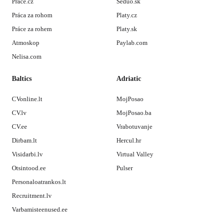
Prace.cz
Seduo.sk
Práca za rohom
Platy.cz
Práce za rohem
Platy.sk
Atmoskop
Paylab.com
Nelisa.com
Baltics
Adriatic
CVonline.lt
MojPosao
CV.lv
MojPosao.ba
CV.ee
Vrabotuvanje
Dirbam.lt
Hercul.hr
Visidarbi.lv
Virtual Valley
Otsintood.ee
Pulser
Personaloatrankos.lt
Recruitment.lv
Varbamisteenused.ee