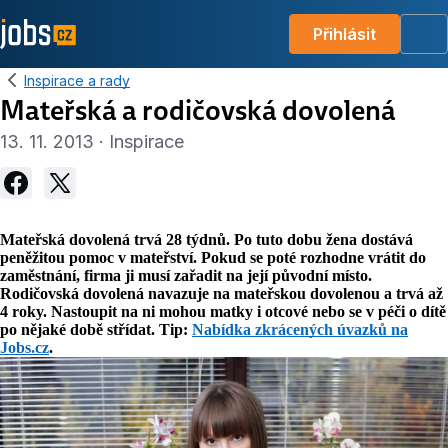
Přihlásit
Me
Inspirace a rady
Mateřská a rodičovská dovolená
13. 11. 2013 · Inspirace
Mateřská dovolená trvá 28 týdnů. Po tuto dobu žena dostává
peněžitou pomoc v mateřství. Pokud se poté rozhodne vrátit do
zaměstnání, firma ji musí zařadit na její původní místo.
Rodičovská dovolená navazuje na mateřskou dovolenou a trvá až
4 roky. Nastoupit na ni mohou matky i otcové nebo se v péči o dítě
po nějaké době střídat. Tip:
Nabídka zkrácených úvazků na
Jobs.cz
.