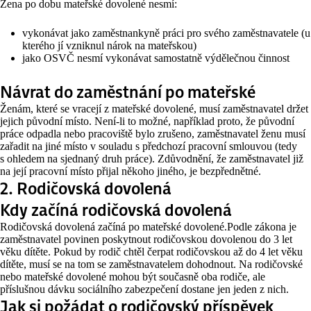
Žena po dobu mateřské dovolené nesmí:
vykonávat jako zaměstnankyně práci pro svého zaměstnavatele (u
kterého jí vzniknul nárok na mateřskou)
jako OSVČ nesmí vykonávat samostatně výdělečnou činnost
Návrat do zaměstnání po mateřské
Ženám, které se vracejí z mateřské dovolené, musí zaměstnavatel držet
jejich původní místo. Není-li to možné, například proto, že původní
práce odpadla nebo pracoviště bylo zrušeno, zaměstnavatel ženu musí
zařadit na jiné místo v souladu s předchozí pracovní smlouvou (tedy
s ohledem na sjednaný druh práce). Zdůvodnění, že zaměstnavatel již
na její pracovní místo přijal někoho jiného, je bezpřednětné.
2. Rodičovská dovolená
Kdy začíná rodičovská dovolená
Rodičovská dovolená začíná po mateřské dovolené.Podle zákona je
zaměstnavatel povinen poskytnout rodičovskou dovolenou do 3 let
věku dítěte. Pokud by rodič chtěl čerpat rodičovskou až do 4 let věku
dítěte, musí se na tom se zaměstnavatelem dohodnout. Na rodičovské
nebo mateřské dovolené mohou být současně oba rodiče, ale
příslušnou dávku sociálního zabezpečení dostane jen jeden z nich.
Jak si požádat o rodičovský příspěvek