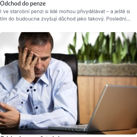
Odchod do penze
I ve starobní penzi si lidé mohou přivydělávat – a ještě si
tím do budoucna zvyšují důchod jako takový. Poslední
dobou je stále žádanější předčasná penze – tito lidé si však
mohou přivydělávat jen omezením. Odchod do důchodu
O starobní důchod se žádá na okresní správě sociálního
zabezpečení. Kromě odpovídajícího věku musí lidé doložit
i …