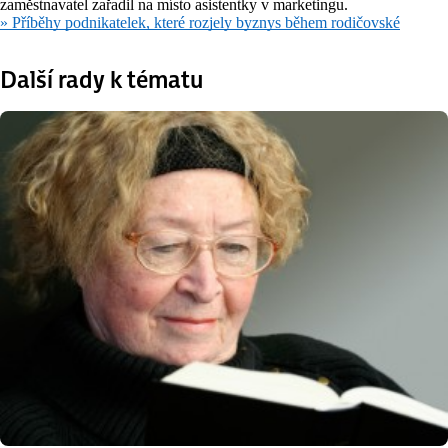
zaměstnavatel zařadil na místo asistentky v marketingu.
» Příběhy podnikatelek, které rozjely byznys během rodičovské
Další rady k tématu