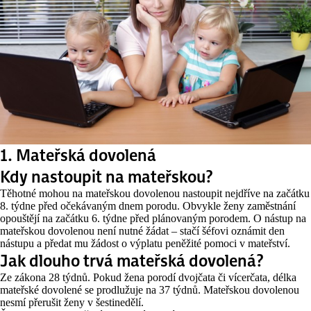
1. Mateřská dovolená
Kdy nastoupit na mateřskou?
Těhotné mohou na mateřskou dovolenou nastoupit nejdříve na začátku
8. týdne před očekávaným dnem porodu. Obvykle ženy zaměstnání
opouštějí na začátku 6. týdne před plánovaným porodem. O nástup na
mateřskou dovolenou není nutné žádat – stačí šéfovi oznámit den
nástupu a předat mu žádost o výplatu peněžité pomoci v mateřství.
Jak dlouho trvá mateřská dovolená?
Ze zákona 28 týdnů. Pokud žena porodí dvojčata či vícerčata, délka
mateřské dovolené se prodlužuje na 37 týdnů. Mateřskou dovolenou
nesmí přerušit ženy v šestinedělí.