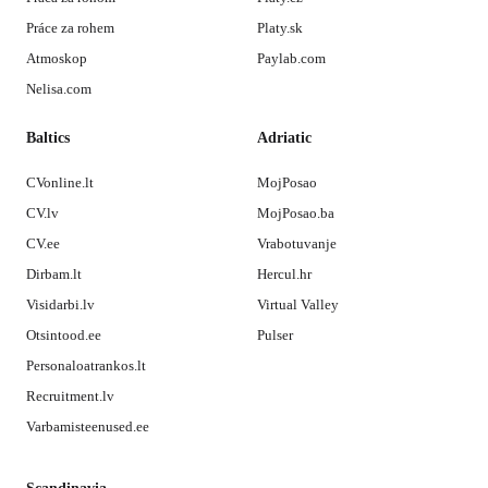
Práce za rohem
Platy.sk
Atmoskop
Paylab.com
Nelisa.com
Baltics
Adriatic
CVonline.lt
MojPosao
CV.lv
MojPosao.ba
CV.ee
Vrabotuvanje
Dirbam.lt
Hercul.hr
Visidarbi.lv
Virtual Valley
Otsintood.ee
Pulser
Personaloatrankos.lt
Recruitment.lv
Varbamisteenused.ee