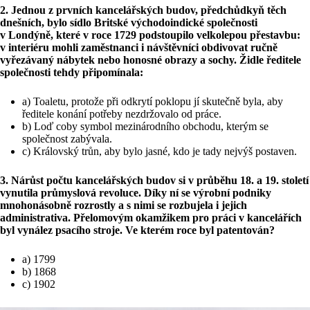
2. Jednou z prvních kancelářských budov, předchůdkyň těch
dnešních, bylo sídlo Britské východoindické společnosti
v Londýně, které v roce 1729 podstoupilo velkolepou přestavbu:
v interiéru mohli zaměstnanci i návštěvníci obdivovat ručně
vyřezávaný nábytek nebo honosné obrazy a sochy. Židle ředitele
společnosti tehdy připomínala:
a) Toaletu, protože při odkrytí poklopu jí skutečně byla, aby
ředitele konání potřeby nezdržovalo od práce.
b) Loď coby symbol mezinárodního obchodu, kterým se
společnost zabývala.
c) Královský trůn, aby bylo jasné, kdo je tady nejvýš postaven.
3. Nárůst počtu kancelářských budov si v průběhu 18. a 19. století
vynutila průmyslová revoluce. Díky ní se výrobní podniky
mnohonásobně rozrostly a s nimi se rozbujela i jejich
administrativa. Přelomovým okamžikem pro práci v kancelářích
byl vynález psacího stroje. Ve kterém roce byl patentován?
a) 1799
b) 1868
c) 1902