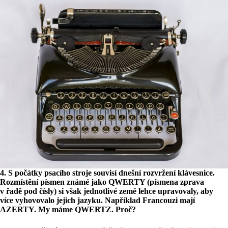
4. S počátky psacího stroje souvisí dnešní rozvržení klávesnice.
Rozmístění písmen známé jako QWERTY (písmena zprava
v řadě pod čísly) si však jednotlivé země lehce upravovaly, aby
více vyhovovalo jejich jazyku. Například Francouzi mají
AZERTY. My máme QWERTZ. Proč?