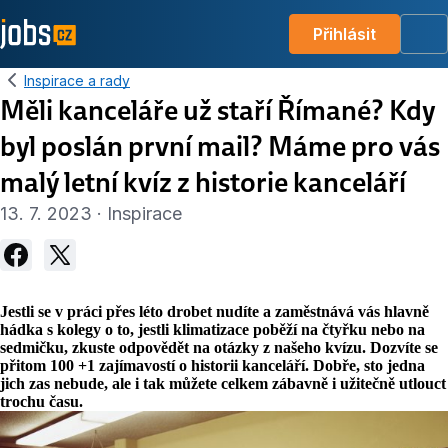
Přihlásit
Me
Inspirace a rady
Měli kanceláře už staří Římané? Kdy
byl poslán první mail? Máme pro vás
malý letní kvíz z historie kanceláří
13. 7. 2023 · Inspirace
Jestli se v práci přes léto drobet nudíte a zaměstnává vás hlavně
hádka s kolegy o to, jestli klimatizace poběží na čtyřku nebo na
sedmičku, zkuste odpovědět na otázky z našeho kvízu. Dozvíte se
přitom 100
+1 zajímavostí
o
historii kanceláří. Dobře, sto jedna
jich zas nebude, ale i tak můžete celkem zábavně i užitečně utlouct
trochu času.