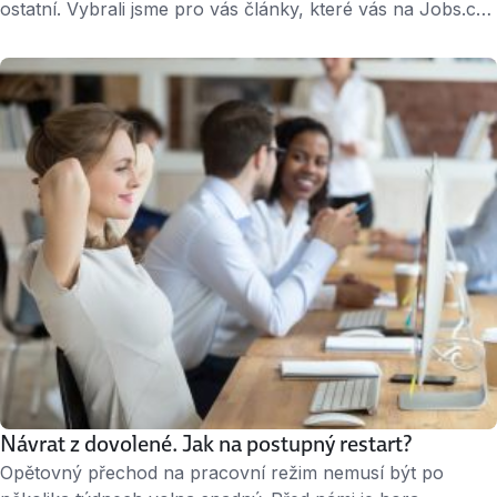
ostatní. Vybrali jsme pro vás články, které vás na Jobs.cz
nedávno výrazně zaujaly. Nahlédněte do kanceláří
předních českých technologických firem a hned potom
zjistěte, čím odsuzujete své CV k vyhození do koše. Když
vám firma po měsíci odpoví, nezabijte své šance už první
větou, …
Návrat z dovolené. Jak na postupný restart?
Opětovný přechod na pracovní režim nemusí být po