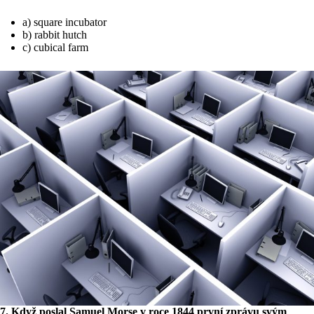
a) square incubator
b) rabbit hutch
c) cubical farm
7. Když poslal Samuel Morse v roce 1844 první zprávu svým