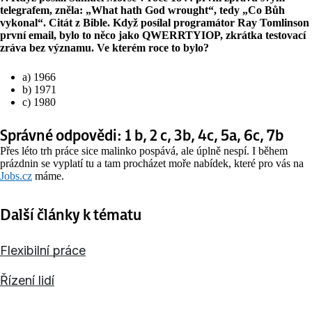
telegrafem, zněla: „What hath God wrought“, tedy „Co Bůh
vykonal“. Citát z Bible. Když posílal programátor Ray Tomlinson
první email, bylo to něco jako QWERRTYIOP, zkrátka testovací
zráva bez významu. Ve kterém roce to bylo?
a) 1966
b) 1971
c) 1980
Správné odpovědi: 1 b, 2 c, 3b, 4c, 5a, 6c, 7b
Přes léto trh práce sice malinko pospává, ale úplně nespí. I během
prázdnin se vyplatí tu a tam procházet moře nabídek, které pro vás na
Jobs.cz
máme.
Další články k tématu
Flexibilní práce
Řízení lidí