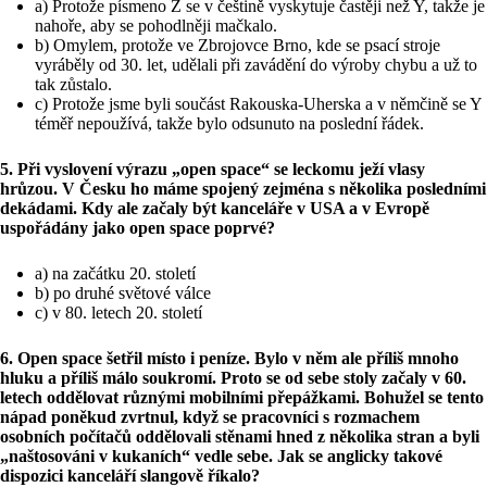
a) Protože písmeno Z se v češtině vyskytuje častěji než Y, takže je
nahoře, aby se pohodlněji mačkalo.
b) Omylem, protože ve Zbrojovce Brno, kde se psací stroje
vyráběly od 30. let, udělali při zavádění do výroby chybu a už to
tak zůstalo.
c) Protože jsme byli součást Rakouska-Uherska a v němčině se Y
téměř nepoužívá, takže bylo odsunuto na poslední řádek.
5. Při vyslovení výrazu „open space“ se leckomu ježí vlasy
hrůzou. V Česku ho máme spojený zejména s několika posledními
dekádami. Kdy ale začaly být kanceláře v USA a v Evropě
uspořádány jako open space poprvé?
a) na začátku 20. století
b) po druhé světové válce
c) v 80. letech 20. století
6. Open space šetřil místo i peníze. Bylo v něm ale příliš mnoho
hluku a příliš málo soukromí. Proto se od sebe stoly začaly v 60.
letech oddělovat různými mobilními přepážkami. Bohužel se tento
nápad poněkud zvrtnul, když se pracovníci s rozmachem
osobních počítačů oddělovali stěnami hned z několika stran a byli
„naštosováni v kukaních“ vedle sebe. Jak se anglicky takové
dispozici kanceláří slangově říkalo?