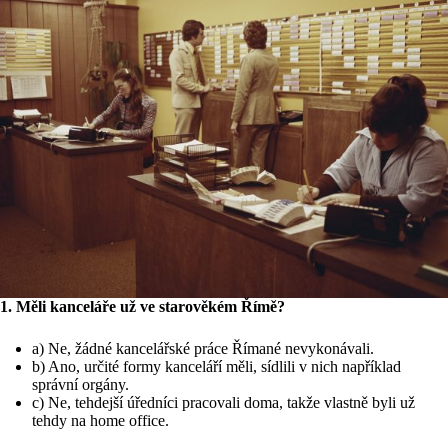
1. Měli kanceláře už ve starověkém Římě?
a) Ne, žádné kancelářské práce Římané nevykonávali.
b) Ano, určité formy kanceláří měli, sídlili v nich například
správní orgány.
c) Ne, tehdejší úředníci pracovali doma, takže vlastně byli už
tehdy na home office.