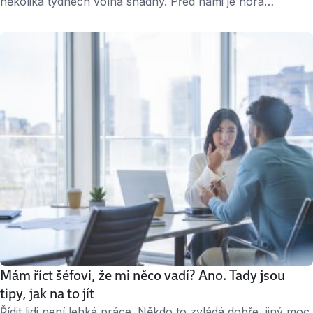
několika týdnech volna snadný. Před námi je hora
nevyřízených emailů a úkolů a do toho je člověk ještě tak
nějak malátný a do ničeho se mu dvakrát nechce. Co
můžete udělat, abyste se dostali pozvolna opět do tempa?
Čas dovolených postupně končí, ale řada lidí se na …
Mám říct šéfovi, že mi něco vadí? Ano. Tady jsou
tipy, jak na to jít
Řídit lidi není lehká práce. Někdo to zvládá dobře, jiný moc