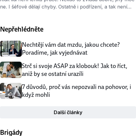
ne. I šéfové dělají chyby. Ostatně i podřízení, a tak není
potřeba ohrazovat se vůči vedoucímu kvůli každé
prkotině. Někdy se ale určité situace často opakují nebo
Nepřehlédněte
zkrátka šéfovo nesprávné chování překročí únosnou
míru. Pak je na místě se ozvat. Neustále mě kontroluje
Někteří …
Nechtějí vám dat mzdu, jakou chcete?
Poradíme, jak vyjednávat
Strč si svoje ASAP za klobouk! Jak to říct,
aniž by se ostatní urazili
7 důvodů, proč vás nepozvali na pohovor, i
když mohli
Další články
Brigády