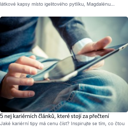
látkové kapsy místo igelitového pytlíku, Magdalénu
Hájkovou to okamžitě zaujalo. „Udělala jsem si průzkum
trhu a zjistila, že u nás nic podobného není. Navrhla jsem
to kamarádce, která tehdy sháněla práci. Nakonec jsem se
do projektu ekologických svačinových kapes pustila
sama,“ říká Magdaléna Hájková. ↑ Magdalena Hájková,
zakladatelka firmy …
5 nej kariérních článků, které stojí za přečtení
Jaké kariérní tipy má cenu číst? Inspirujte se tím, co čtou