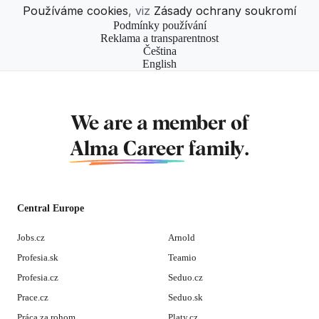
Používáme cookies
, viz
Zásady ochrany soukromí
Podmínky používání
Reklama a transparentnost
Čeština
English
We are a member of
Alma Career
family.
Central Europe
Jobs.cz
Arnold
Profesia.sk
Teamio
Profesia.cz
Seduo.cz
Prace.cz
Seduo.sk
Práca za rohom
Platy.cz