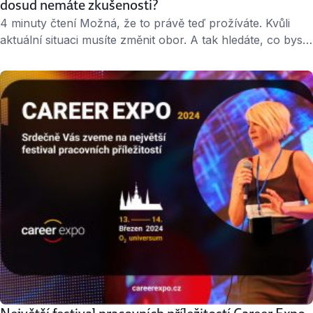
dosud nemáte zkušenosti?
4 minuty čtení Možná, že to právě teď prožíváte. Kvůli
aktuální situaci musíte změnit obor. A tak hledáte, co byste
mohli dělat a v jakém jiném oboru se uchytit. Nabídek je
hodně, pozice mají různé názvy, možná se v tom trochu
ztrácíte. Pokud je tohle i váš případ, zjistěte, jak pro sebe
najít tu správnou nabídku. Prozkoumejte …