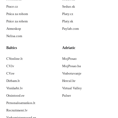
Prace.cz
Seduo.sk
Práca za rohom
Platy.cz
Práce za rohem
Platy.sk
Atmoskop
Paylab.com
Nelisa.com
Baltics
Adriatic
CVonline.lt
MojPosao
CV.lv
MojPosao.ba
CV.ee
Vrabotuvanje
Dirbam.lt
Hercul.hr
Visidarbi.lv
Virtual Valley
Otsintood.ee
Pulser
Personaloatrankos.lt
Recruitment.lv
Varbamisteenused.ee