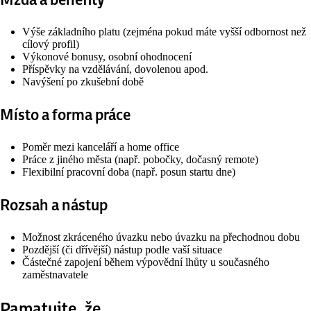
Výše základního platu (zejména pokud máte vyšší odbornost než
cílový profil)
Výkonové bonusy, osobní ohodnocení
Příspěvky na vzdělávání, dovolenou apod.
Navýšení po zkušební době
Místo a forma práce
Poměr mezi kanceláří a home office
Práce z jiného města (např. pobočky, dočasný remote)
Flexibilní pracovní doba (např. posun startu dne)
Rozsah a nástup
Možnost zkráceného úvazku nebo úvazku na přechodnou dobu
Pozdější (či dřívější) nástup podle vaší situace
Částečné zapojení během výpovědní lhůty u současného
zaměstnavatele
Pamatujte, že…