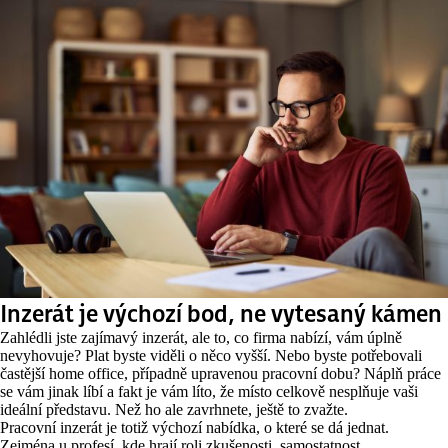
Inzerát je výchozí bod, ne vytesaný kámen
Zahlédli jste zajímavý inzerát, ale to, co firma nabízí, vám úplně
nevyhovuje? Plat byste viděli o něco vyšší. Nebo byste potřebovali
častější home office, případně upravenou pracovní dobu? Náplň práce
se vám jinak líbí a fakt je vám líto, že místo celkově nesplňuje vaši
ideální představu. Než ho ale zavrhnete, ještě to zvažte.
Pracovní inzerát je totiž výchozí nabídka, o které se dá jednat.
Zejména u profesí, kde hrají roli zkušenosti, samostatnost