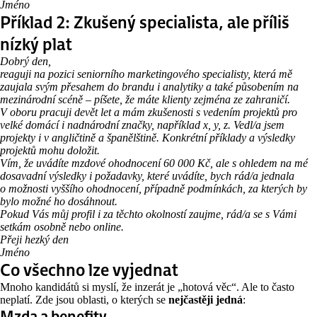
Jméno
Příklad 2: Zkušený specialista, ale příliš
nízký plat
Dobrý den,
reaguji na pozici seniorního marketingového specialisty, která mě
zaujala svým přesahem do brandu i analytiky a také působením na
mezinárodní scéně – píšete, že máte klienty zejména ze zahraničí.
V oboru pracuji devět let a mám zkušenosti s vedením projektů pro
velké domácí i nadnárodní značky, například x, y, z. Vedl/a jsem
projekty i v angličtině a španělštině. Konkrétní příklady a výsledky
projektů mohu doložit.
Vím, že uvádíte mzdové ohodnocení 60 000 Kč, ale s ohledem na mé
dosavadní výsledky i požadavky, které uvádíte, bych rád/a jednala
o možnosti vyššího ohodnocení, případně podmínkách, za kterých by
bylo možné ho dosáhnout.
Pokud Vás můj profil i za těchto okolností zaujme, rád/a se s Vámi
setkám osobně nebo online.
Přeji hezký den
Jméno
Co všechno lze vyjednat
Mnoho kandidátů si myslí, že inzerát je „hotová věc“. Ale to často
neplatí. Zde jsou oblasti, o kterých se
nejčastěji jedná
:
Mzda a benefity