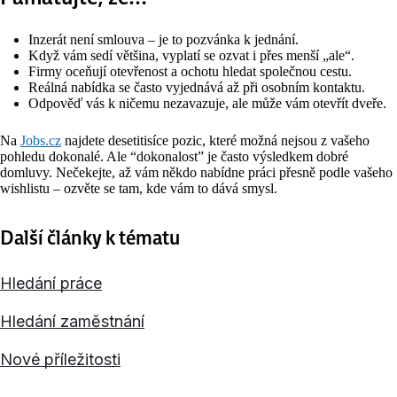
Inzerát není smlouva – je to pozvánka k jednání.
Když vám sedí většina, vyplatí se ozvat i přes menší „ale“.
Firmy oceňují otevřenost a ochotu hledat společnou cestu.
Reálná nabídka se často vyjednává až při osobním kontaktu.
Odpověď vás k ničemu nezavazuje, ale může vám otevřít dveře.
Na
Jobs.cz
najdete desetitisíce pozic, které možná nejsou z vašeho
pohledu dokonalé. Ale “dokonalost” je často výsledkem dobré
domluvy. Nečekejte, až vám někdo nabídne práci přesně podle vašeho
wishlistu – ozvěte se tam, kde vám to dává smysl.
Další články k tématu
Hledání práce
Hledání zaměstnání
Nové příležitosti