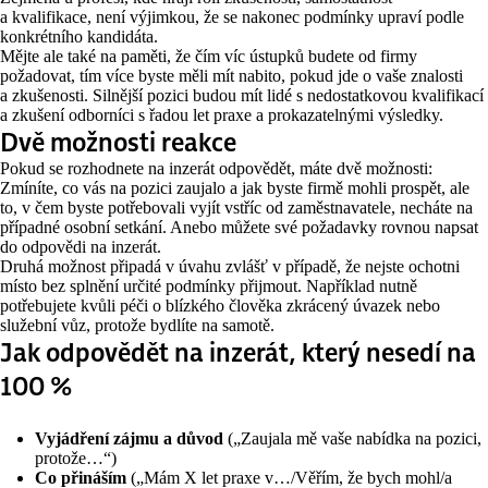
a kvalifikace, není výjimkou, že se nakonec podmínky upraví podle
konkrétního kandidáta.
Mějte ale také na paměti, že čím víc ústupků budete od firmy
požadovat, tím více byste měli mít nabito, pokud jde o vaše znalosti
a zkušenosti. Silnější pozici budou mít lidé s nedostatkovou kvalifikací
a zkušení odborníci s řadou let praxe a prokazatelnými výsledky.
Dvě možnosti reakce
Pokud se rozhodnete na inzerát odpovědět, máte dvě možnosti:
Zmíníte, co vás na pozici zaujalo a jak byste firmě mohli prospět, ale
to, v čem byste potřebovali vyjít vstříc od zaměstnavatele, necháte na
případné osobní setkání. Anebo můžete své požadavky rovnou napsat
do odpovědi na inzerát.
Druhá možnost připadá v úvahu zvlášť v případě, že nejste ochotni
místo bez splnění určité podmínky přijmout. Například nutně
potřebujete kvůli péči o blízkého člověka zkrácený úvazek nebo
služební vůz, protože bydlíte na samotě.
Jak odpovědět na inzerát, který nesedí na
100 %
Vyjádření zájmu a důvod
(„Zaujala mě vaše nabídka na pozici,
protože…“)
Co přináším
(„Mám X let praxe v…/Věřím, že bych mohl/a