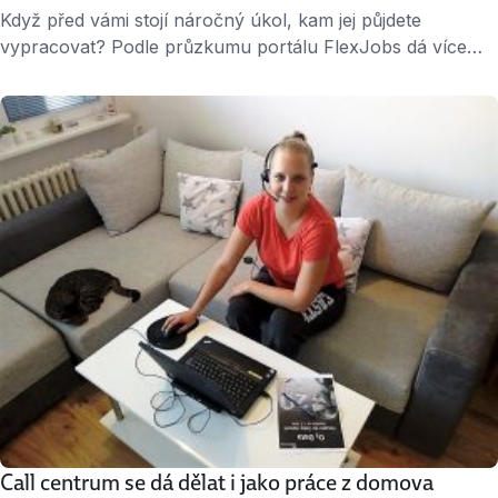
Když před vámi stojí náročný úkol, kam jej půjdete
vypracovat? Podle průzkumu portálu FlexJobs dá více
než polovina Američanů přednost práci z domova. Do
kanceláře by zamířil pouze jeden z pěti. Jako vysvětlení
zmiňovali, že v práci by je zdržovaly firemní procesy
a rušili kolegové. 36 % lidí chce flexibilitu Také čeští
zaměstnanci by uvítali, pokud by jim …
Call centrum se dá dělat i jako práce z domova