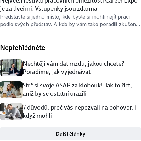
Největší festival pracovních příležitostí Career Expo
je za dveřmi. Vstupenky jsou zdarma
Představte si jedno místo, kde byste si mohli najít práci
podle svých představ. A kde by vám také poradili zkušení
personalisté, jak si vylepšit životopis nebo jak zvládnout
pohovor v angličtině. To je Career Expo. Největší festival
Nepřehlédněte
pracovních příležitostí se bude konat ve dnech 13. a 14.
března v pražském O2 universu vždy od 10 do 19 …
Nechtějí vám dat mzdu, jakou chcete?
Poradíme, jak vyjednávat
Strč si svoje ASAP za klobouk! Jak to říct,
aniž by se ostatní urazili
7 důvodů, proč vás nepozvali na pohovor, i
když mohli
Další články