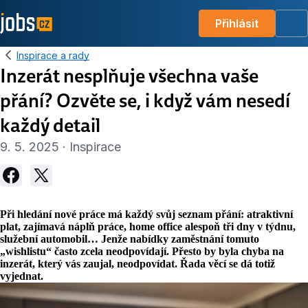
Přihlásit
Me
Inspirace a rady
Inzerát nesplňuje všechna vaše
přání? Ozvěte se, i když vám nesedí
každý detail
9. 5. 2025 · Inspirace
Při hledání nové práce má každý svůj seznam přání: atraktivní
plat, zajímavá náplň práce, home office alespoň tři dny v týdnu,
služební automobil… Jenže nabídky zaměstnání tomuto
„
wishlistu
“
často zcela neodpovídají. Přesto by byla chyba na
inzerát, který vás zaujal, neodpovídat. Řada věcí se dá totiž
vyjednat.