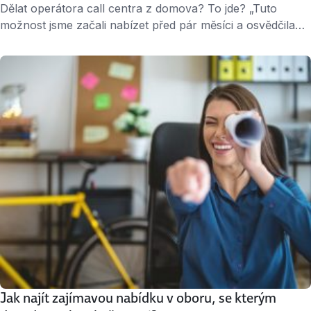
Dělat operátora call centra z domova? To jde? „Tuto
možnost jsme začali nabízet před pár měsíci a osvědčila
se. Naši operátoři na vybraných projektech mohou
pracovat z domova třeba i každý den, na celý úvazek,
nebo jen občas, prostě jak se jim to hodí,” naznačuje nový
trend Karolina Spránitz Kondrat, HR manažerka
společnosti Comdata. Jak …
Jak najít zajímavou nabídku v oboru, se kterým