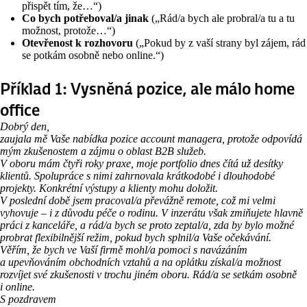
přispět tím, že…“)
Co bych potřeboval/a jinak
(„Rád/a bych ale probral/a tu a tu
možnost, protože…“)
Otevřenost k rozhovoru
(„Pokud by z vaší strany byl zájem, rád
se potkám osobně nebo online.“)
Příklad 1: Vysněná pozice, ale málo home
office
Dobrý den,
zaujala mě Vaše nabídka pozice account managera, protože odpovídá
mým zkušenostem a zájmu o oblast B2B služeb.
V oboru mám čtyři roky praxe, moje portfolio dnes čítá už desítky
klientů. Spolupráce s nimi zahrnovala krátkodobé i dlouhodobé
projekty. Konkrétní výstupy a klienty mohu doložit.
V poslední době jsem pracoval/a převážně remote, což mi velmi
vyhovuje – i z důvodu péče o rodinu. V inzerátu však zmiňujete hlavně
práci z kanceláře, a rád/a bych se proto zeptal/a, zda by bylo možné
probrat flexibilnější režim, pokud bych splnil/a Vaše očekávání.
Věřím, že bych ve Vaší firmě mohl/a pomoci s navázáním
a upevňováním obchodních vztahů a na oplátku získal/a možnost
rozvíjet své zkušenosti v trochu jiném oboru. Rád/a se setkám osobně
i online.
S pozdravem