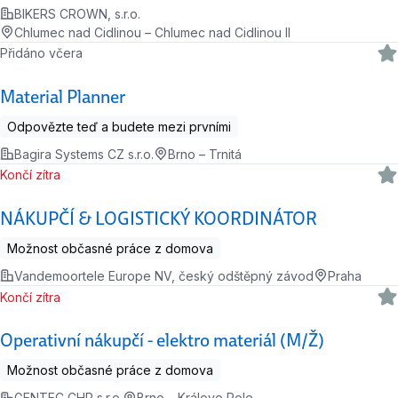
BIKERS CROWN, s.r.o.
Chlumec nad Cidlinou – Chlumec nad Cidlinou II
Přidáno včera
Material Planner
Odpovězte teď a budete mezi prvními
Bagira Systems CZ s.r.o.
Brno – Trnitá
Končí zítra
NÁKUPČÍ & LOGISTICKÝ KOORDINÁTOR
Možnost občasné práce z domova
Vandemoortele Europe NV, český odštěpný závod
Praha
Končí zítra
Operativní nákupčí - elektro materiál (M/Ž)
Možnost občasné práce z domova
GENTEC CHP s.r.o.
Brno – Královo Pole