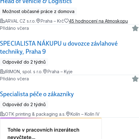
Head of Vehicle & Logistics
Možnost občasné práce z domova
ARVAL CZ s.r.o.
Praha – Krč
45 hodnocení na Atmoskopu
Přidáno včera
SPECIALISTA NÁKUPU u dovozce závlahové
techniky, Praha 9
Odpověď do 2 týdnů
IRIMON, spol. s r.o.
Praha – Kyje
Přidáno včera
Specialista péče o zákazníky
Odpověď do 2 týdnů
OTK printing & packaging a.s.
Kolín – Kolín IV