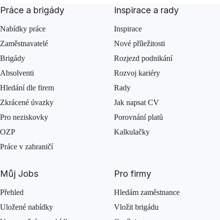
Práce a brigády
Inspirace a rady
Nabídky práce
Inspirace
Zaměstnavatelé
Nové příležitosti
Brigády
Rozjezd podnikání
Absolventi
Rozvoj kariéry
Hledání dle firem
Rady
Zkrácené úvazky
Jak napsat CV
Pro neziskovky
Porovnání platů
OZP
Kalkulačky
Práce v zahraničí
Můj Jobs
Pro firmy
Přehled
Hledám zaměstnance
Uložené nabídky
Vložit brigádu