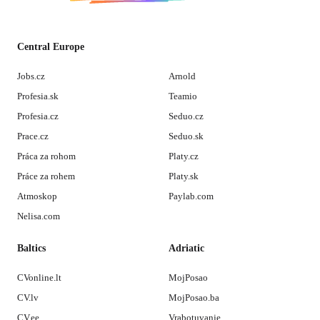
Central Europe
Jobs.cz
Arnold
Profesia.sk
Teamio
Profesia.cz
Seduo.cz
Prace.cz
Seduo.sk
Práca za rohom
Platy.cz
Práce za rohem
Platy.sk
Atmoskop
Paylab.com
Nelisa.com
Baltics
Adriatic
CVonline.lt
MojPosao
CV.lv
MojPosao.ba
CV.ee
Vrabotuvanje