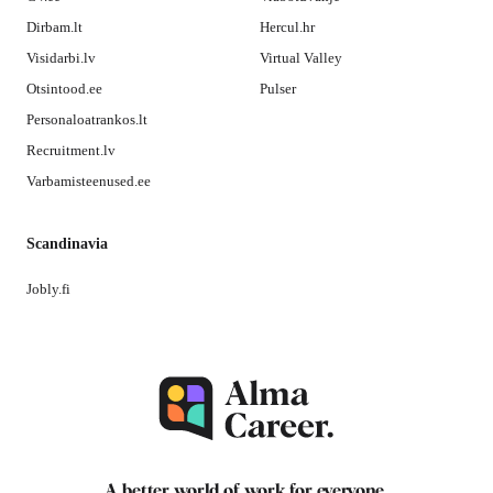
Dirbam.lt
Hercul.hr
Visidarbi.lv
Virtual Valley
Otsintood.ee
Pulser
Personaloatrankos.lt
Recruitment.lv
Varbamisteenused.ee
Scandinavia
Jobly.fi
A better world of work for
everyone
.