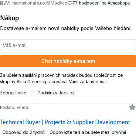
IMI International s.r.o.
Modřice
77 hodnocení na Atmoskopu
Nákup
Dostávejte e-mailem nové nabídky podle Vašeho hledání.
Váš e-mail
Chci nabídky e‑mailem
Za účelem zasílání pracovních nabídek budou společnosti ze
skupiny Alma Career zpracovávat Vámi zadaný e‑mail.
Zobrazit více
|
Podmínky Jobs.cz
Přidáno včera
Technical Buyer | Projects & Supplier Development
Odpověď do 2 týdnů
Odpovězte teď a budete mezi prvními