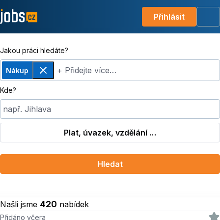
Přihlásit
Me
Jakou práci hledáte?
+ Přidejte více…
Nákup
Odebrat
Kde?
např. Jihlava
Plat, úvazek, vzdělání …
Hledat
420
Našli jsme
nabídek
Přidáno včera