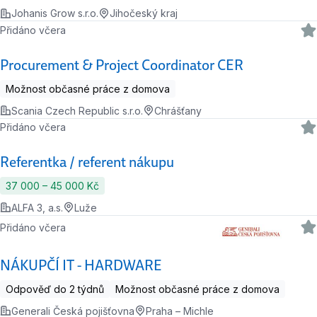
Johanis Grow s.r.o.
Jihočeský kraj
Přidáno včera
Procurement & Project Coordinator CER
Možnost občasné práce z domova
Scania Czech Republic s.r.o.
Chrášťany
Přidáno včera
Referentka / referent nákupu
37 000 ‍–‍ 45 000 Kč
ALFA 3, a.s.
Luže
Přidáno včera
NÁKUPČÍ IT - HARDWARE
Odpověď do 2 týdnů
Možnost občasné práce z domova
Generali Česká pojišťovna
Praha – Michle