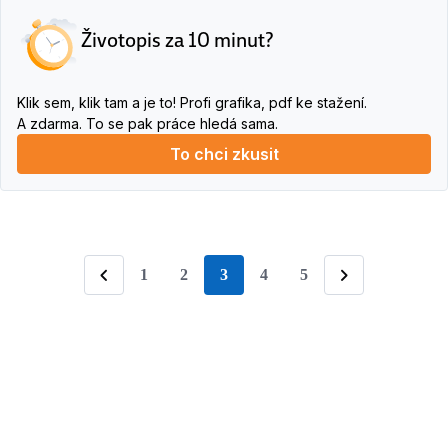
Životopis za 10 minut?
Klik sem, klik tam a je to! Profi grafika, pdf ke stažení.
A zdarma. To se pak práce hledá sama.
To chci zkusit
1
2
3
4
5
stránka
Předchozí
Následující