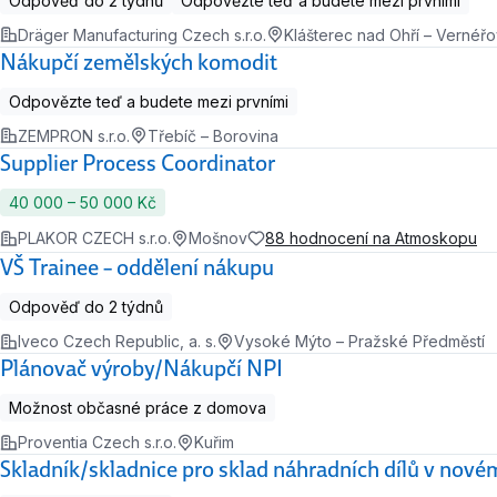
Odpověď do 2 týdnů
Odpovězte teď a budete mezi prvními
Dräger Manufacturing Czech s.r.o.
Klášterec nad Ohří – Vernéř
Nákupčí zemělských komodit
Odpovězte teď a budete mezi prvními
ZEMPRON s.r.o.
Třebíč – Borovina
Supplier Process Coordinator
40 000 ‍–‍ 50 000 Kč
PLAKOR CZECH s.r.o.
Mošnov
88 hodnocení na Atmoskopu
VŠ Trainee – oddělení nákupu
Odpověď do 2 týdnů
Iveco Czech Republic, a. s.
Vysoké Mýto – Pražské Předměstí
Plánovač výroby/Nákupčí NPI
Možnost občasné práce z domova
Proventia Czech s.r.o.
Kuřim
Skladník/skladnice pro sklad náhradních dílů v nov