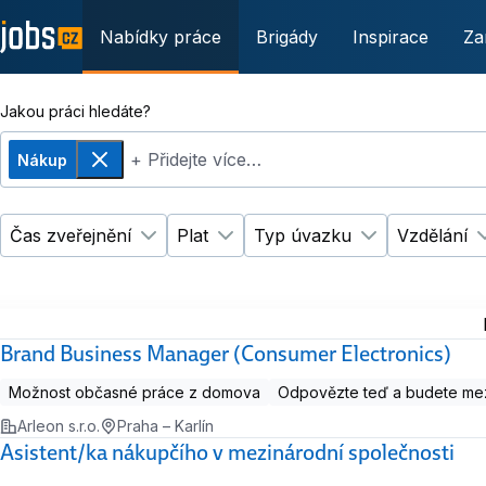
Nabídky práce
Brigády
Inspirace
Za
Jakou práci hledáte?
+ Přidejte více…
Nákup
Odebrat
Čas zveřejnění
Plat
Typ úvazku
Vzdělání
Změnit filtr
Změnit filtr
Čas zveřejnění
Plat
Změnit filtr
Ty
Brand Business Manager (Consumer Electronics)
Možnost občasné práce z domova
Odpovězte teď a budete mez
Arleon s.r.o.
Praha – Karlín
Asistent/ka nákupčího v mezinárodní společnosti