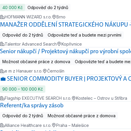
40 000 Kč
Odpověď do 2 týdnů
HOFMANN WIZARD s.r.o.
Brno
MANAŽER ODDĚLENÍ STRATEGICKÉHO NÁKUPU -Veden
Odpověď do 2 týdnů
Odpovězte teď a budete mezi prvními
Talentor Advanced Search
Kopřivnice
Senior nákupčí / Projektový nákupčí pro výrobní spol
Možnost občasné práce z domova
Odpovězte teď a budete mez
e m z Hanauer s.r.o.
Černošín
💼 SENIOR COMMODITY BUYER | PROJEKTOVÝ A OP
90 000 ‍–‍ 100 000 Kč
Flagship EXECUTIVE SEARCH s.r.o.
Kostelec – Ostrov u Stříbra
Referent/ka správy zásob
Odpověď do 2 týdnů
Možnost občasné práce z domova
Alliance Healthcare s.r.o.
Praha – Malešice