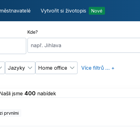
městnavatelé
Vytvořit si životopis
Nové
Kde?
např. Jihlava
Jazyky
Home office
Více filtrů … +
p úvazku
Změnit filtr
Vzdělání
Změnit filtr
Jazyky
Změnit filtr
Home office
400
Našli jsme
nabídek
i prvními