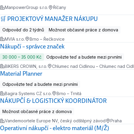
ManpowerGroup s.r.o.
Říčany
🛒 PROJEKTOVÝ MANAŽER NÁKUPU
Odpověď do 2 týdnů
Možnost občasné práce z domova
MVIA s.r.o.
Brno – Řečkovice
Nákupčí – správce značek
30 000 ‍–‍ 35 000 Kč
Odpovězte teď a budete mezi prvními
BIKERS CROWN, s.r.o.
Chlumec nad Cidlinou – Chlumec nad Cidli
Material Planner
Odpovězte teď a budete mezi prvními
Bagira Systems CZ s.r.o.
Brno – Trnitá
NÁKUPČÍ & LOGISTICKÝ KOORDINÁTOR
Možnost občasné práce z domova
Vandemoortele Europe NV, český odštěpný závod
Praha
Operativní nákupčí - elektro materiál (M/Ž)