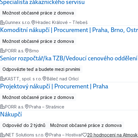
Specialista zákaznického servisu
Možnost občasné práce z domova
Gunnex s.r.o.
Hradec Králové – Třebeš
Komoditní nákupčí | Procurement | Praha, Brno, Ostra
Možnost občasné práce z domova
PORR a.s.
Brno
Senior rozpočtář/ka TZB/Vedoucí cenového oddělení
Odpovězte teď a budete mezi prvními
KASTT, spol. s r.o.
Běleč nad Orlicí
Projektový nákupčí | Procurement | Praha
Možnost občasné práce z domova
PORR a.s.
Praha – Strašnice
Nákupčí
Odpověď do 2 týdnů
Možnost občasné práce z domova
iNET Solutions s.r.o.
Praha – Hostivař
20 hodnocení na Atmos