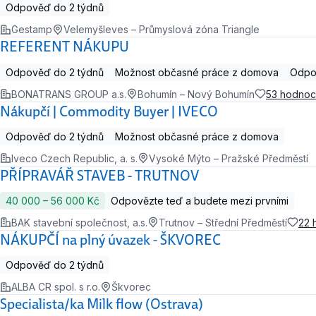
Odpověď do 2 týdnů
Gestamp
Velemyšleves – Průmyslová zóna Triangle
REFERENT NÁKUPU
Odpověď do 2 týdnů
Možnost občasné práce z domova
Odpov
BONATRANS GROUP a.s.
Bohumín – Nový Bohumín
53 hodnoc
Nákupčí | Commodity Buyer | IVECO
Odpověď do 2 týdnů
Možnost občasné práce z domova
Iveco Czech Republic, a. s.
Vysoké Mýto – Pražské Předměstí
PŘÍPRAVÁŘ STAVEB - TRUTNOV
40 000 ‍–‍ 56 000 Kč
Odpovězte teď a budete mezi prvními
BAK stavební společnost, a.s.
Trutnov – Střední Předměstí
22 
NÁKUPČÍ na plný úvazek - ŠKVOREC
Odpověď do 2 týdnů
ALBA CR spol. s r.o.
Škvorec
Specialista/ka Milk flow (Ostrava)