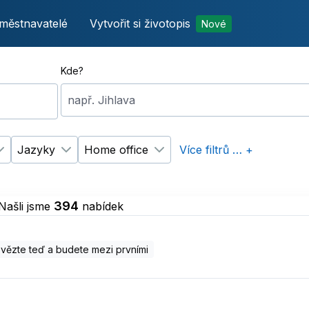
městnavatelé
Vytvořit si životopis
Nové
Kde?
např. Jihlava
Jazyky
Home office
Více filtrů … +
p úvazku
Změnit filtr
Vzdělání
Změnit filtr
Jazyky
Změnit filtr
Home office
394
Našli jsme
nabídek
ězte teď a budete mezi prvními