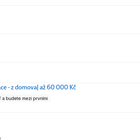
áce - z domova| až 60 000 Kč
 a budete mezi prvními
u