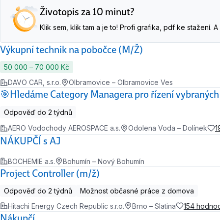
Životopis za 10 minut?
Klik sem, klik tam a je to! Profi grafika, pdf ke stažení
Výkupní technik na pobočce (M/Ž)
50 000 ‍–‍ 70 000 Kč
DAVO CAR, s.r.o.
Olbramovice – Olbramovice Ves
🎯Hledáme Category Managera pro řízení vybranýc
Odpověď do 2 týdnů
AERO Vodochody AEROSPACE a.s.
Odolena Voda – Dolínek
1
NÁKUPČÍ s AJ
BOCHEMIE a.s.
Bohumín – Nový Bohumín
Project Controller (m/ž)
Odpověď do 2 týdnů
Možnost občasné práce z domova
Hitachi Energy Czech Republic s.r.o.
Brno – Slatina
154 hodno
Nákupčí