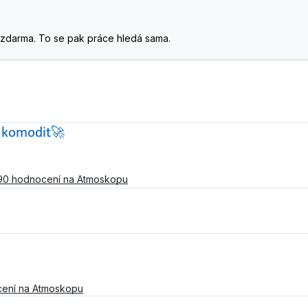
. A zdarma. To se pak práce hledá sama.
h komodit🚀
90 hodnocení na Atmoskopu
cení na Atmoskopu