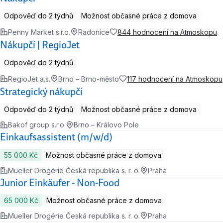
Odpověď do 2 týdnů
Možnost občasné práce z domova
Penny Market s.r.o.
Radonice
844 hodnocení na Atmoskopu
Nákupčí | RegioJet
Odpověď do 2 týdnů
RegioJet a.s.
Brno – Brno-město
117 hodnocení na Atmoskopu
Strategický nákupčí
Odpověď do 2 týdnů
Možnost občasné práce z domova
Bakof group s.r.o.
Brno – Královo Pole
Einkaufsassistent (m/w/d)
55 000 Kč
Možnost občasné práce z domova
Mueller Drogérie Česká republika s. r. o.
Praha
Junior Einkäufer - Non-Food
65 000 Kč
Možnost občasné práce z domova
Mueller Drogérie Česká republika s. r. o.
Praha