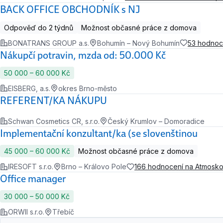
BACK OFFICE OBCHODNÍK s NJ
Odpověď do 2 týdnů
Možnost občasné práce z domova
BONATRANS GROUP a.s.
Bohumín – Nový Bohumín
53 hodnoc
Nákupčí potravin, mzda od: 50.000 Kč
50 000 ‍–‍ 60 000 Kč
EISBERG, a.s.
okres Brno-město
REFERENT/KA NÁKUPU
Schwan Cosmetics CR, s.r.o.
Český Krumlov – Domoradice
Implementační konzultant/ka (se slovenštinou
45 000 ‍–‍ 60 000 Kč
Možnost občasné práce z domova
IRESOFT s.r.o.
Brno – Královo Pole
166 hodnocení na Atmosk
Office manager
30 000 ‍–‍ 50 000 Kč
ORWII s.r.o.
Třebíč