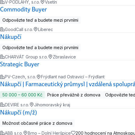
V-PODLAHY, s.r.o.
Vsetín
Commodity Buyer
Odpovězte teď a budete mezi prvními
GoodCall s.r.o.
Liberec
Nákupčí
Odpovězte teď a budete mezi prvními
CHARVÁT Group s.r.o.
Zbraslavice
Strategic Buyer
PV-Czech, s.r.o.
Frýdlant nad Ostravicí – Frýdlant
Nákupčí | Farmaceutický průmysl | vzdálená spolupr
50 000 ‍–‍ 60 000 Kč
Práce převážně z domova
Odpovězte teď
DEVIRE s.r.o.
Jihomoravský kraj
Nákupčí (m/ž)
Možnost občasné práce z domova
ABB s.r.o.
Brno – Dolní Heršpice
200 hodnocení na Atmoskop