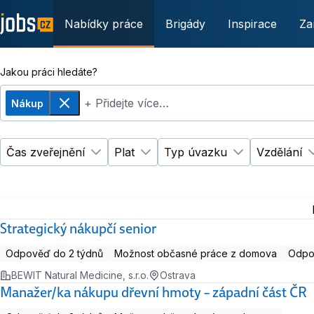
Nabídky práce
Brigády
Inspirace
Za
Jakou práci hledáte?
+ Přidejte více…
Nákup
Odebrat
Čas zveřejnění
Plat
Typ úvazku
Vzdělání
Změnit filtr
Změnit filtr
Čas zveřejnění
Plat
Změnit filtr
Ty
Strategický nákupčí senior
Odpověď do 2 týdnů
Možnost občasné práce z domova
Odpov
BEWIT Natural Medicine, s.r.o.
Ostrava
Manažer/ka nákupu dřevní hmoty – západní část ČR