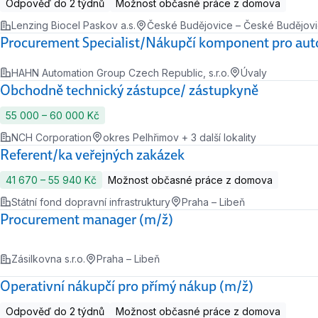
Odpověď do 2 týdnů
Možnost občasné práce z domova
Lenzing Biocel Paskov a.s.
České Budějovice – České Budějovice 
Procurement Specialist/Nákupčí komponent pro aut
HAHN Automation Group Czech Republic, s.r.o.
Úvaly
Obchodně technický zástupce/ zástupkyně
55 000 ‍–‍ 60 000 Kč
NCH Corporation
okres Pelhřimov + 3 další lokality
Referent/ka veřejných zakázek
41 670 ‍–‍ 55 940 Kč
Možnost občasné práce z domova
Státní fond dopravní infrastruktury
Praha – Libeň
Procurement manager (m/ž)
Zásilkovna s.r.o.
Praha – Libeň
Operativní nákupčí pro přímý nákup (m/ž)
Odpověď do 2 týdnů
Možnost občasné práce z domova