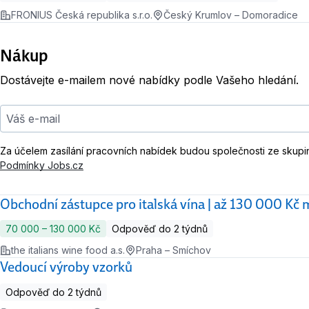
FRONIUS Česká republika s.r.o.
Český Krumlov – Domoradice
Nákup
Dostávejte e-mailem nové nabídky podle Vašeho hledání.
Váš e-mail
Za účelem zasílání pracovních nabídek budou společnosti ze skupi
Podmínky Jobs.cz
Obchodní zástupce pro italská vína | až 130 000 Kč m
70 000 ‍–‍ 130 000 Kč
Odpověď do 2 týdnů
the italians wine food a.s.
Praha – Smíchov
Vedoucí výroby vzorků
Odpověď do 2 týdnů