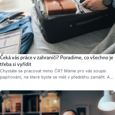
Čeká vás práce v zahraničí? Poradíme, co všechno je
třeba si vyřídit
Chystáte se pracovat mimo ČR? Máme pro vás soupis
papírování, na které byste se měli v předstihu zaměřit. Aby
vás těsně před odjezdem nebo během pobytu nic
nezaskočilo. Cestovní dokumenty V první řadě to je
cestovní pas, jehož platnost musí vydržet celou dobu
vašeho pobytu. V některých zemích také požadují
minimální platnost cestovního dokladu. Ověřte si …