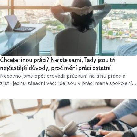
Chcete jinou práci? Nejste sami. Tady jsou tři
nejčastější důvody, proč mění práci ostatní
Nedávno jsme opět provedli průzkum na trhu práce a
zjistili jednu zásadní věc: lidé jsou v práci méně spokojení a
jejich zájem o změnu místa stoupá. Kvůli čemu tedy
zaměstnanci mění práci nejčastěji? Odejít z práce a najít si
jinou není jednoduchý krok. Změna prostředí i kolektivu
bývá pro lidi pořád spíš stresující. Třetina zaměstnanců …