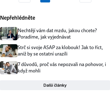
Previous
Next
práce s určitým programem, jazyková vybavenost nebo
třeba v případě lékařů znalost fungování lidského těla, …
Nepřehlédněte
Nechtějí vám dat mzdu, jakou chcete?
Poradíme, jak vyjednávat
Strč si svoje ASAP za klobouk! Jak to říct,
aniž by se ostatní urazili
7 důvodů, proč vás nepozvali na pohovor, i
když mohli
Další články