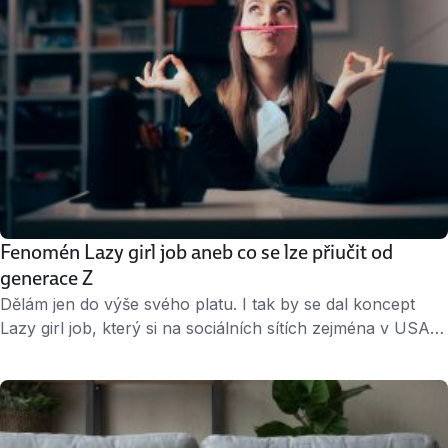
Fenomén Lazy girl job aneb co se lze přiučit od
generace Z
Dělám jen do výše svého platu. I tak by se dal koncept
Lazy girl job, který si na sociálních sítích zejména v USA
získal značné množství stoupenců i odpůrců, popsat.
Zatímco stoupencům se líbí myšlenka práce, která
nevyžaduje bůbvíkajé úsilí, je flexibilní a je slušně, i když
ne závratně placená, odpůrci mluví o lenosti mladé …