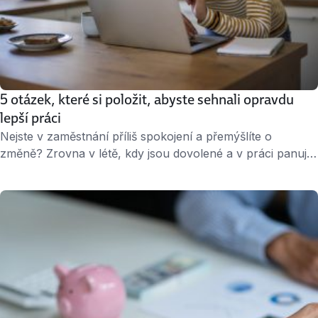
5 otázek, které si položit, abyste sehnali opravdu
lepší práci
Nejste v zaměstnání příliš spokojení a přemýšlíte o
změně? Zrovna v létě, kdy jsou dovolené a v práci panuje
spíš udržovací pracovní režim, bývá pro podobné úvahy
více prostoru. Aby vaše myšlenky nebloudily odnikud
nikam, máme stručný návod, jak se v nich vyznat a vytěžit
z nich konkrétní kroky vedoucí k nalezení lepšího místa.
Co …