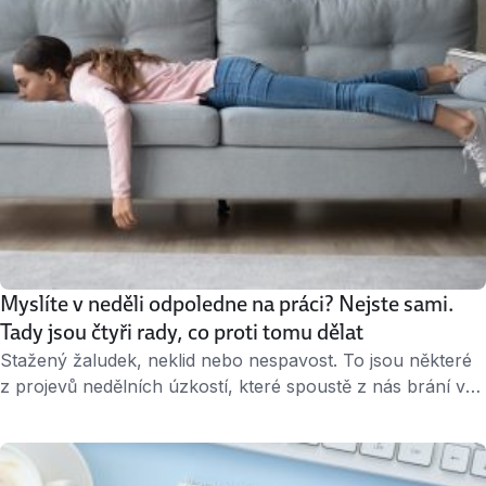
Myslíte v neděli odpoledne na práci? Nejste sami.
Tady jsou čtyři rady, co proti tomu dělat
Stažený žaludek, neklid nebo nespavost. To jsou některé
z projevů nedělních úzkostí, které spoustě z nás brání v
tom, abychom si užili poslední den víkendu. Podle
průzkumu profesní sítě LinkedIn jimi trpí dokonce až 75 %
zaměstnanců. Jak se jich jednou provždy zbavit? Co je to