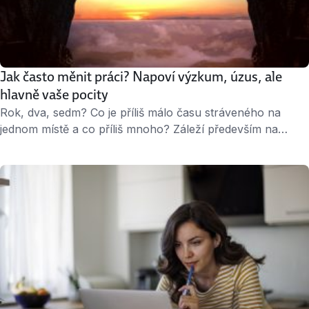
Jak často měnit práci? Napoví výzkum, úzus, ale
hlavně vaše pocity
Rok, dva, sedm? Co je příliš málo času stráveného na
jednom místě a co příliš mnoho? Záleží především na
oboru, věku a pozici. Pravidla ale nejsou železná. Roli
hrají také vaše pocity a důvody, proč práci měníte, nebo
v ní zůstáváte. Člověk měnící práci podezřele často může
být potenciálním zaměstnavatelem podezříván z toho, že
ani u něj …