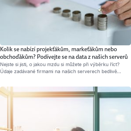
Kolik se nabízí projekťákům, markeťákům nebo
obchoďákům? Podívejte se na data z našich serverů
Nejste si jisti, o jakou mzdu si můžete při výběrku říct?
Údaje zadávané firmami na našich serverech bedlivě
sledujeme, a proto známe průměrná rozpětí mezd, která
se objevují v inzerátech. Podívejte se na dvacítku pozic,
které jsme pro vás vybrali, a získejte základní přehled.
Ačkoliv počet nabízených pozic meziročně klesl asi o 15
%, pořád je …