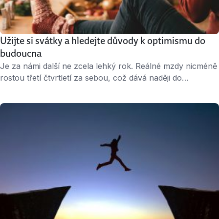
Užijte si svátky a hledejte důvody k optimismu do
budoucna
Je za námi další ne zcela lehký rok. Reálné mzdy nicméně
rostou třetí čtvrtletí za sebou, což dává naději do
budoucna. Navíc o posun k lepšímu se může člověk
zasadit i sám. Konec roku bývá dobrou příležitostí k
zamyšlení, jestli nenastala doba udělat v kariéře další
krok. Změna není lehká, ale podle statistik se vyplatí …