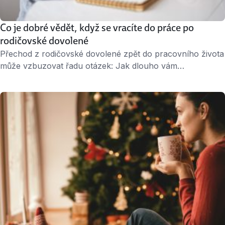
Co je dobré vědět, když se vracíte do práce po
rodičovské dovolené
Přechod z rodičovské dovolené zpět do pracovního života
může vzbuzovat řadu otázek: Jak dlouho vám
zaměstnavatel musí držet stejné místo a jak dlouho
„obdobnou pozici“? Co když není žádné místo k dispozici?
Připravili jsme pro vás souhrn základních informací ve
spolupráci s neziskovou organizací M.arter. Jak dlouho mi
zaměstnavatel drží místo? Zaměstnavatel je povinen
držet …