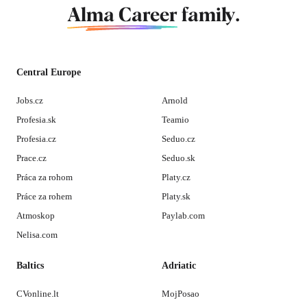
Alma Career
family.
Central Europe
Jobs.cz
Arnold
Profesia.sk
Teamio
Profesia.cz
Seduo.cz
Prace.cz
Seduo.sk
Práca za rohom
Platy.cz
Práce za rohem
Platy.sk
Atmoskop
Paylab.com
Nelisa.com
Baltics
Adriatic
CVonline.lt
MojPosao