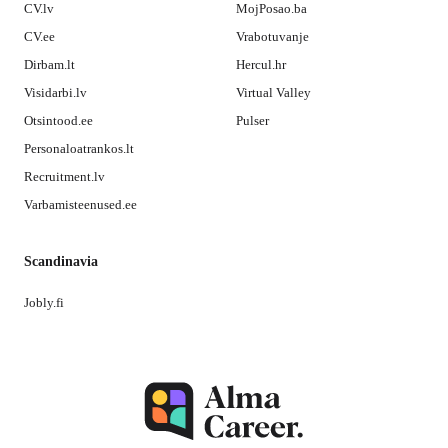
CV.lv
MojPosao.ba
CV.ee
Vrabotuvanje
Dirbam.lt
Hercul.hr
Visidarbi.lv
Virtual Valley
Otsintood.ee
Pulser
Personaloatrankos.lt
Recruitment.lv
Varbamisteenused.ee
Scandinavia
Jobly.fi