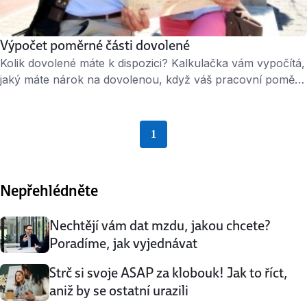
Výpočet poměrné části dovolené
Kolik dovolené máte k dispozici? Kalkulačka vám vypočítá,
jaký máte nárok na dovolenou, když váš pracovní poměr
netrvá celý rok. Nárok na dovolenou má každý
zaměstnanec, který u svého zaměstnavatele odpracoval
alespoň 60 dnů. Kalkulačka je dostupná na webu
1
Go to Page {{ paginationNumber 
Peníze.cz – zde.
Nepřehlédněte
Nechtějí vám dat mzdu, jakou chcete?
Poradíme, jak vyjednávat
Strč si svoje ASAP za klobouk! Jak to říct,
aniž by se ostatní urazili