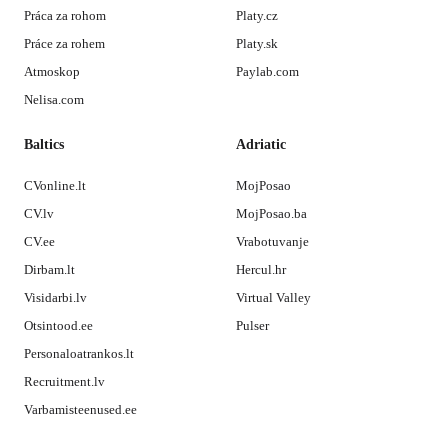
Práca za rohom
Platy.cz
Práce za rohem
Platy.sk
Atmoskop
Paylab.com
Nelisa.com
Baltics
Adriatic
CVonline.lt
MojPosao
CV.lv
MojPosao.ba
CV.ee
Vrabotuvanje
Dirbam.lt
Hercul.hr
Visidarbi.lv
Virtual Valley
Otsintood.ee
Pulser
Personaloatrankos.lt
Recruitment.lv
Varbamisteenused.ee