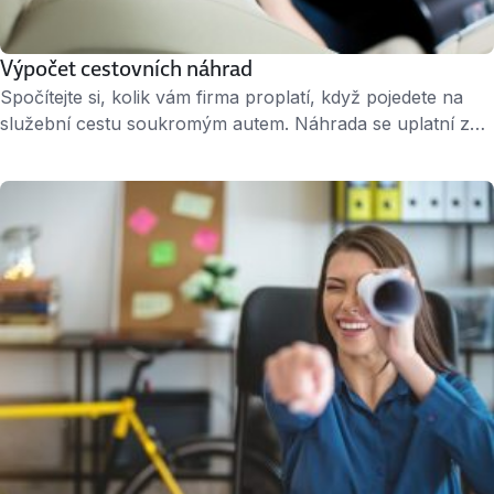
Výpočet cestovních náhrad
Spočítejte si, kolik vám firma proplatí, když pojedete na
služební cestu soukromým autem. Náhrada se uplatní za
spotřebované pohonné hmoty a opotřebení vozidla.
Spotřeba vozu se vypočte jako aritmetický průměr z údajů
uvedených v technickém průkazu vozidla. Náhrada za
opotřebení vozidla je stanovena vyhláškou. Více o
výpočtu cestovních náhrad na webu Peníze.cz – zde.