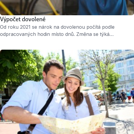
Výpočet dovolené
Od roku 2021 se nárok na dovolenou počítá podle
odpracovaných hodin místo dnů. Změna se týká
především zaměstnanců s nepravidelnou pracovní dobou,
kteří nemají pracovní den pokaždé stejně dlouhý,
například při práci na směny. Zaměstnanci o nic nepřijdou,
když si vezmou dovolenou zrovna v den, kdy měli
pracovat méně a naopak ani nezískají víc dovolené, …