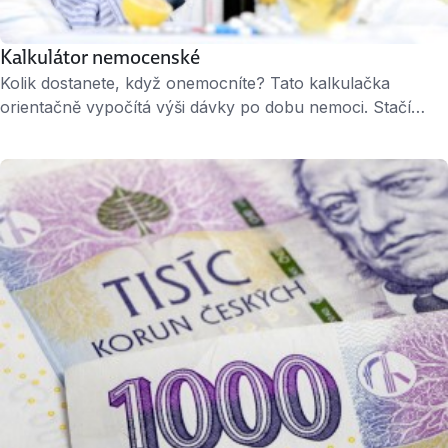
Kalkulátor nemocenské
Kolik dostanete, když onemocníte? Tato kalkulačka
orientačně vypočítá výši dávky po dobu nemoci. Stačí
zadat mzdu a období, ve kterém jste byli práce neschopní.
Kalkulačku poskytuje web Měšec.cz