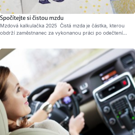
Spočítejte si čistou mzdu
Mzdová kalkulačka 2025 Čistá mzda je částka, kterou
obdrží zaměstnanec za vykonanou práci po odečtení
všech povinných daní a odvodů. Hrubá mzda je většinou
určena v pracovní smlouvě nebo mzdovém výměře,
zatímco u čisté mzdy jde o částku, kterou skutečně
dostanete na účet. Chcete vědět, kolik vám každý měsíc
přijde na účet? Spočítejte si to …