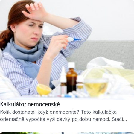
určena v pracovní smlouvě nebo mzdovém výměře,
zatímco u čisté mzdy jde o částku, kterou skutečně
dostanete na účet. Chcete vědět, kolik vám každý měsíc
přijde na účet? Spočítejte si to …
Kalkulátor nemocenské
Kolik dostanete, když onemocníte? Tato kalkulačka
orientačně vypočítá výši dávky po dobu nemoci. Stačí
zadat mzdu a období, ve kterém jste byli práce neschopní.
Kalkulačku poskytuje web Měšec.cz