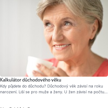
uvedených v technickém průkazu vozidla. Náhrada za
opotřebení vozidla je stanovena vyhláškou. Více
o výpočtu cestovních náhrad na webu Peníze.cz – zde.
Kalkulátor důchodového věku
Kdy půjdete do důchodu? Důchodový věk závisí na roku
narození. Liší se pro muže a ženy. U žen závisí na počtu
vychovaných dětí. Tato kalkulačka vám přesně vypočítá
důchodový věk. Kalkulačku poskytuje Měšec.cz