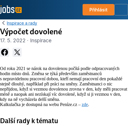
Přihlásit
Me
Inspirace a rady
Výpočet dovolené
17. 5. 2022 · Inspirace
Od roku 2021 se nárok na dovolenou počítá podle odpracovaných
hodin místo dnů. Změna se týká především zaměstnanců
s nepravidelnou pracovní dobou, kteří nemají pracovní den pokaždé
stejně dlouhý, například při práci na směny. Zaměstnanci o nic
nepřijdou, když si vezmou dovolenou zrovna v den, kdy měli pracovat
méně a naopak ani nezískají víc dovolené, když si ji vezmou v den,
kdy na ně vycházela delší směna.
Kalkulačka je dostupná na webu Peníze.cz –
zde
.
Další rady k tématu