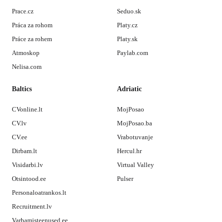
Prace.cz
Seduo.sk
Práca za rohom
Platy.cz
Práce za rohem
Platy.sk
Atmoskop
Paylab.com
Nelisa.com
Baltics
Adriatic
CVonline.lt
MojPosao
CV.lv
MojPosao.ba
CV.ee
Vrabotuvanje
Dirbam.lt
Hercul.hr
Visidarbi.lv
Virtual Valley
Otsintood.ee
Pulser
Personaloatrankos.lt
Recruitment.lv
Varbamisteenused.ee