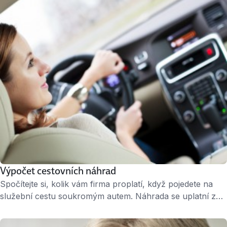
alespoň 60 dnů. Kalkulačka je dostupná na webu
Peníze.cz – zde.
Výpočet cestovních náhrad
Spočítejte si, kolik vám firma proplatí, když pojedete na
služební cestu soukromým autem. Náhrada se uplatní za
spotřebované pohonné hmoty a opotřebení vozidla.
Spotřeba vozu se vypočte jako aritmetický průměr z údajů