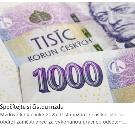
Spočítejte si čistou mzdu
Mzdová kalkulačka 2025 Čistá mzda je částka, kterou
obdrží zaměstnanec za vykonanou práci po odečtení
všech povinných daní a odvodů. Hrubá mzda je většinou