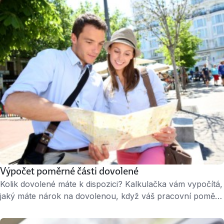
Výpočet poměrné části dovolené
Kolik dovolené máte k dispozici? Kalkulačka vám vypočítá,
jaký máte nárok na dovolenou, když váš pracovní poměr
netrvá celý rok. Nárok na dovolenou má každý
zaměstnanec, který u svého zaměstnavatele odpracoval