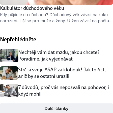
Kalkulátor důchodového věku
Kdy půjdete do důchodu? Důchodový věk závisí na roku
narození. Liší se pro muže a ženy. U žen závisí na počtu
vychovaných dětí. Tato kalkulačka vám přesně vypočítá
důchodový věk. Kalkulačku poskytuje Měšec.cz
Nepřehlédněte
Nechtějí vám dat mzdu, jakou chcete?
Poradíme, jak vyjednávat
Strč si svoje ASAP za klobouk! Jak to říct,
aniž by se ostatní urazili
7 důvodů, proč vás nepozvali na pohovor, i
když mohli
Další články