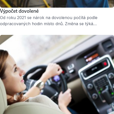
Výpočet dovolené
Od roku 2021 se nárok na dovolenou počítá podle
odpracovaných hodin místo dnů. Změna se týká
především zaměstnanců s nepravidelnou pracovní dobou,
kteří nemají pracovní den pokaždé stejně dlouhý,
například při práci na směny. Zaměstnanci o nic nepřijdou,
když si vezmou dovolenou zrovna v den, kdy měli
pracovat méně a naopak ani nezískají víc dovolené, …