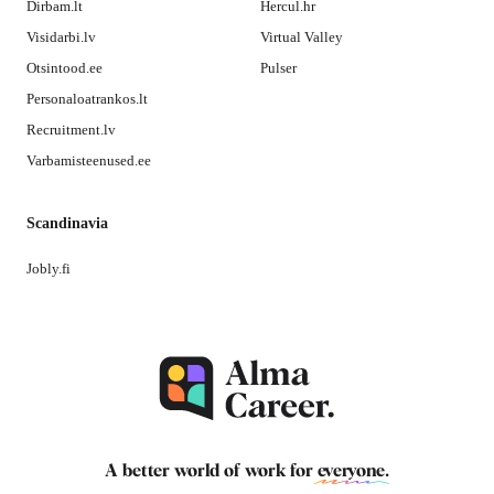
Dirbam.lt
Hercul.hr
Visidarbi.lv
Virtual Valley
Otsintood.ee
Pulser
Personaloatrankos.lt
Recruitment.lv
Varbamisteenused.ee
Scandinavia
Jobly.fi
A better world of work for
everyone
.