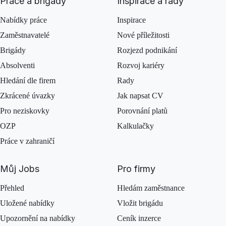
Práce a brigády
Inspirace a rady
Nabídky práce
Inspirace
Zaměstnavatelé
Nové příležitosti
Brigády
Rozjezd podnikání
Absolventi
Rozvoj kariéry
Hledání dle firem
Rady
Zkrácené úvazky
Jak napsat CV
Pro neziskovky
Porovnání platů
OZP
Kalkulačky
Práce v zahraničí
Můj Jobs
Pro firmy
Přehled
Hledám zaměstnance
Uložené nabídky
Vložit brigádu
Upozornění na nabídky
Ceník inzerce