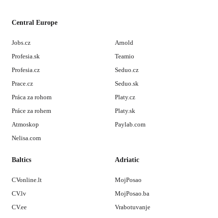
Central Europe
Jobs.cz
Arnold
Profesia.sk
Teamio
Profesia.cz
Seduo.cz
Prace.cz
Seduo.sk
Práca za rohom
Platy.cz
Práce za rohem
Platy.sk
Atmoskop
Paylab.com
Nelisa.com
Baltics
Adriatic
CVonline.lt
MojPosao
CV.lv
MojPosao.ba
CV.ee
Vrabotuvanje