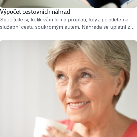
Výpočet cestovních náhrad
Spočítejte si, kolik vám firma proplatí, když pojedete na
služební cestu soukromým autem. Náhrada se uplatní za
spotřebované pohonné hmoty a opotřebení vozidla.
Spotřeba vozu se vypočte jako aritmetický průměr z údajů
uvedených v technickém průkazu vozidla. Náhrada za
opotřebení vozidla je stanovena vyhláškou. Více
o výpočtu cestovních náhrad na webu Peníze.cz – zde.