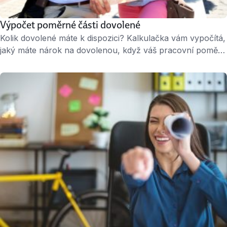
Výpočet poměrné části dovolené
Kolik dovolené máte k dispozici? Kalkulačka vám vypočítá,
jaký máte nárok na dovolenou, když váš pracovní poměr
netrvá celý rok. Nárok na dovolenou má každý
zaměstnanec, který u svého zaměstnavatele odpracoval
alespoň 60 dnů. Kalkulačka je dostupná na webu
Peníze.cz – zde.