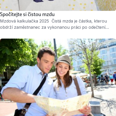
Spočítejte si čistou mzdu
Mzdová kalkulačka 2025 Čistá mzda je částka, kterou
obdrží zaměstnanec za vykonanou práci po odečtení
všech povinných daní a odvodů. Hrubá mzda je většinou
určena v pracovní smlouvě nebo mzdovém výměře,
zatímco u čisté mzdy jde o částku, kterou skutečně
dostanete na účet. Chcete vědět, kolik vám každý měsíc
přijde na účet? Spočítejte si to …