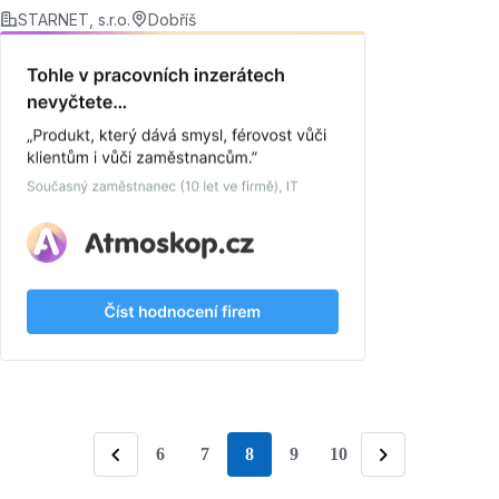
STARNET, s.r.o.
Dobříš
6
7
8
9
10
stránka
Předchozí
Následující