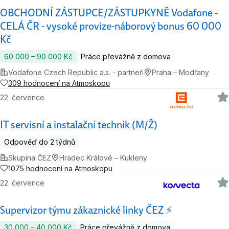
OBCHODNÍ ZÁSTUPCE/ZÁSTUPKYNĚ Vodafone -
CELÁ ČR - vysoké provize-náborový bonus 60 000
Kč
60 000 ‍–‍ 90 000 Kč
Práce převážně z domova
Vodafone Czech Republic a.s. - partneři
Praha – Modřany
309 hodnocení na Atmoskopu
22. července
IT servisní a instalační technik (M/Ž)
Odpověď do 2 týdnů
Skupina ČEZ
Hradec Králové – Kukleny
1075 hodnocení na Atmoskopu
22. července
Supervizor týmu zákaznické linky ČEZ ⚡
30 000 ‍–‍ 40 000 Kč
Práce převážně z domova