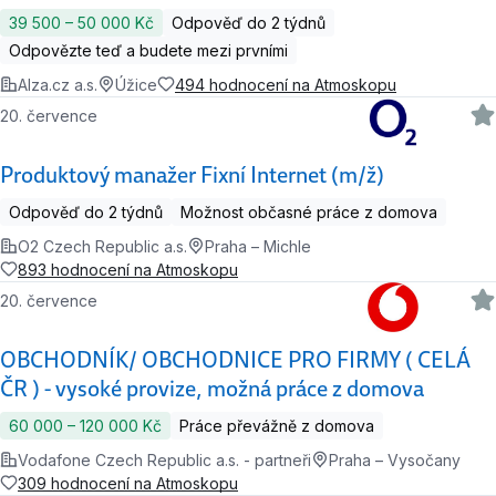
39 500 ‍–‍ 50 000 Kč
Odpověď do 2 týdnů
Odpovězte teď a budete mezi prvními
Alza.cz a.s.
Úžice
494 hodnocení na Atmoskopu
20. července
Produktový manažer Fixní Internet (m/ž)
Odpověď do 2 týdnů
Možnost občasné práce z domova
O2 Czech Republic a.s.
Praha – Michle
893 hodnocení na Atmoskopu
20. července
OBCHODNÍK/ OBCHODNICE PRO FIRMY ( CELÁ
ČR ) - vysoké provize, možná práce z domova
60 000 ‍–‍ 120 000 Kč
Práce převážně z domova
Vodafone Czech Republic a.s. - partneři
Praha – Vysočany
309 hodnocení na Atmoskopu