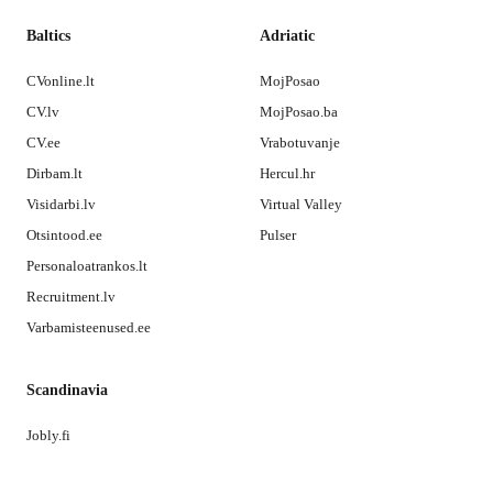
Baltics
Adriatic
CVonline.lt
MojPosao
CV.lv
MojPosao.ba
CV.ee
Vrabotuvanje
Dirbam.lt
Hercul.hr
Visidarbi.lv
Virtual Valley
Otsintood.ee
Pulser
Personaloatrankos.lt
Recruitment.lv
Varbamisteenused.ee
Scandinavia
Jobly.fi