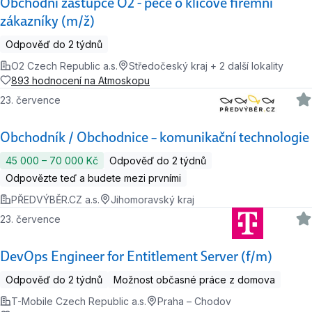
Obchodní zástupce O2 - péče o klíčové firemní
zákazníky (m/ž)
Odpověď do 2 týdnů
O2 Czech Republic a.s.
Středočeský kraj + 2 další lokality
893 hodnocení na Atmoskopu
23. července
Obchodník / Obchodnice – komunikační technologie
45 000 ‍–‍ 70 000 Kč
Odpověď do 2 týdnů
Odpovězte teď a budete mezi prvními
PŘEDVÝBĚR.CZ a.s.
Jihomoravský kraj
23. července
DevOps Engineer for Entitlement Server (f/m)
Odpověď do 2 týdnů
Možnost občasné práce z domova
T-Mobile Czech Republic a.s.
Praha – Chodov