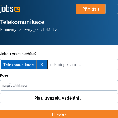
Přihlásit
Me
Telekomunikace
Průměrný nabízený plat 71 421 Kč
Jakou práci hledáte?
+ Přidejte více…
Telekomunikace
Odebrat
Kde?
např. Jihlava
Plat, úvazek, vzdělání …
Hledat