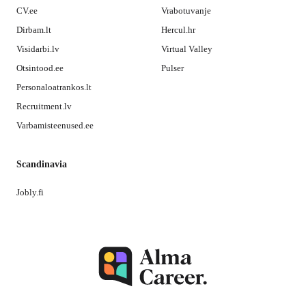
CV.ee
Vrabotuvanje
Dirbam.lt
Hercul.hr
Visidarbi.lv
Virtual Valley
Otsintood.ee
Pulser
Personaloatrankos.lt
Recruitment.lv
Varbamisteenused.ee
Scandinavia
Jobly.fi