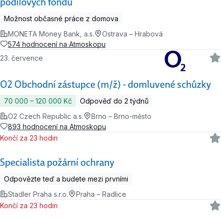
podílových fondů
Možnost občasné práce z domova
MONETA Money Bank, a.s.
Ostrava – Hrabová
574 hodnocení na Atmoskopu
23. července
O2 Obchodní zástupce (m/ž) - domluvené schůzky
70 000 ‍–‍ 120 000 Kč
Odpověď do 2 týdnů
O2 Czech Republic a.s.
Brno – Brno-město
893 hodnocení na Atmoskopu
Končí za 23 hodin
Specialista požární ochrany
Odpovězte teď a budete mezi prvními
Stadler Praha s.r.o.
Praha – Radlice
Končí za 23 hodin