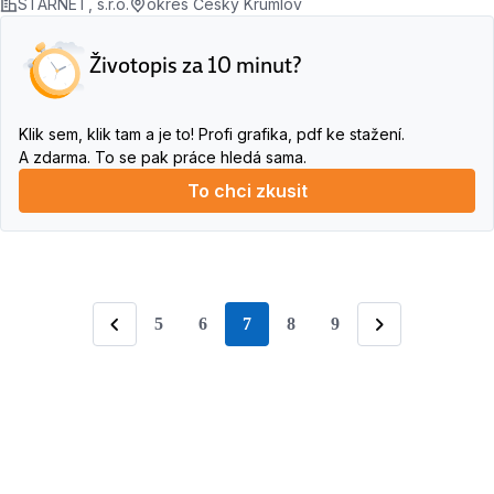
STARNET, s.r.o.
okres Český Krumlov
Životopis za 10 minut?
Klik sem, klik tam a je to! Profi grafika, pdf ke stažení.
A zdarma. To se pak práce hledá sama.
To chci zkusit
5
6
7
8
9
stránka
Předchozí
Následující