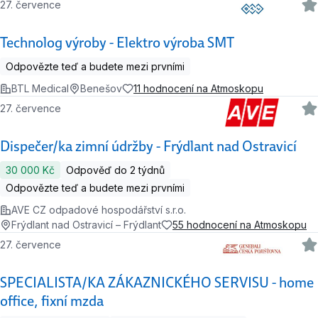
27. července
Technolog výroby - Elektro výroba SMT
Odpovězte teď a budete mezi prvními
BTL Medical
Benešov
11 hodnocení na Atmoskopu
27. července
Dispečer/ka zimní údržby - Frýdlant nad Ostravicí
30 000 Kč
Odpověď do 2 týdnů
Odpovězte teď a budete mezi prvními
AVE CZ odpadové hospodářství s.r.o.
Frýdlant nad Ostravicí – Frýdlant
55 hodnocení na Atmoskopu
27. července
SPECIALISTA/KA ZÁKAZNICKÉHO SERVISU - home
office, fixní mzda