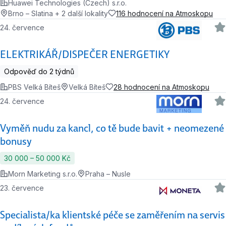
Huawei Technologies (Czech) s.r.o.
Brno – Slatina + 2 další lokality
116 hodnocení na Atmoskopu
24. července
ELEKTRIKÁŘ/DISPEČER ENERGETIKY
Odpověď do 2 týdnů
PBS Velká Bíteš
Velká Bíteš
28 hodnocení na Atmoskopu
24. července
Vyměň nudu za kancl, co tě bude bavit + neomezené
bonusy
30 000 ‍–‍ 50 000 Kč
Morn Marketing s.r.o.
Praha – Nusle
23. července
Specialista/ka klientské péče se zaměřením na servis