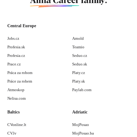
Alma Career
family.
Central Europe
Jobs.cz
Arnold
Profesia.sk
Teamio
Profesia.cz
Seduo.cz
Prace.cz
Seduo.sk
Práca za rohom
Platy.cz
Práce za rohem
Platy.sk
Atmoskop
Paylab.com
Nelisa.com
Baltics
Adriatic
CVonline.lt
MojPosao
CV.lv
MojPosao.ba