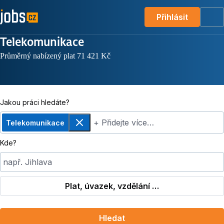
Přihlásit
Me
Telekomunikace
Průměrný nabízený plat 71 421 Kč
Jakou práci hledáte?
+ Přidejte více…
Telekomunikace
Odebrat
Kde?
např. Jihlava
Plat, úvazek, vzdělání …
Hledat