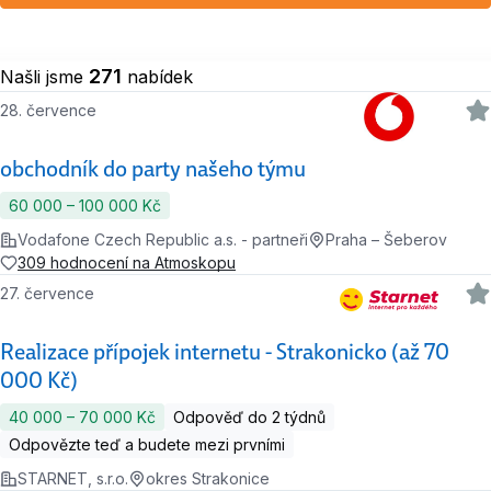
271
Našli jsme
nabídek
28. července
obchodník do party našeho týmu
60 000 ‍–‍ 100 000 Kč
Vodafone Czech Republic a.s. - partneři
Praha – Šeberov
309 hodnocení na Atmoskopu
27. července
Realizace přípojek internetu - Strakonicko (až 70
000 Kč)
40 000 ‍–‍ 70 000 Kč
Odpověď do 2 týdnů
Odpovězte teď a budete mezi prvními
STARNET, s.r.o.
okres Strakonice