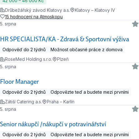
42 000 ‍–‍ 46 000 Kč
Drůbežářský závod Klatovy a.s.
Klatovy – Klatovy IV
15 hodnocení na Atmoskopu
5. srpna
HR SPECIALISTA/KA - Zdravá & Sportovní výživa
Odpověď do 2 týdnů
Možnost občasné práce z domova
RoseMed Holding s.r.o.
Plzeň
5. srpna
Floor Manager
Odpověď do 2 týdnů
Odpovězte teď a budete mezi prvními
Zátiší Catering a.s.
Praha – Karlín
5. srpna
Senior nákupčí /nákupčí v potravinářství
Odpověď do 2 týdnů
Odpovězte teď a budete mezi prvními