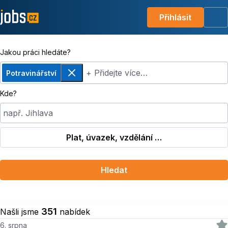
Přihlásit
Me
Jakou práci hledáte?
+ Přidejte více…
Potravinářství
Odebrat
Kde?
např. Jihlava
Plat, úvazek, vzdělání …
Hledat
351
Našli jsme
nabídek
6. srpna