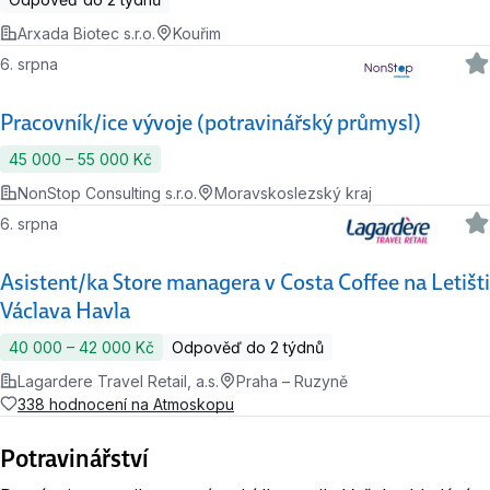
Arxada Biotec s.r.o.
Kouřim
6. srpna
Pracovník/ice vývoje (potravinářský průmysl)
45 000 ‍–‍ 55 000 Kč
NonStop Consulting s.r.o.
Moravskoslezský kraj
6. srpna
Asistent/ka Store managera v Costa Coffee na Letišti
Václava Havla
40 000 ‍–‍ 42 000 Kč
Odpověď do 2 týdnů
Lagardere Travel Retail, a.s.
Praha – Ruzyně
338 hodnocení na Atmoskopu
Potravinářství