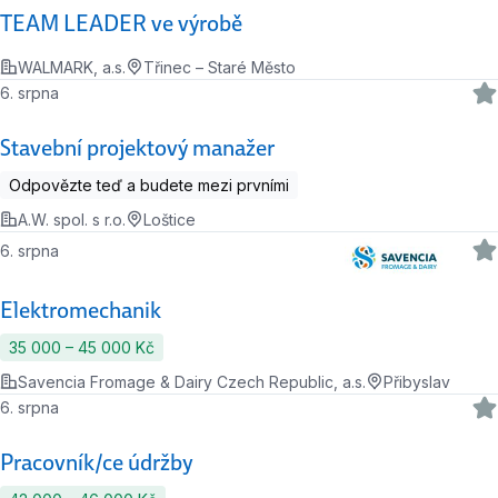
TEAM LEADER ve výrobě
WALMARK, a.s.
Třinec – Staré Město
6. srpna
Stavební projektový manažer
Odpovězte teď a budete mezi prvními
A.W. spol. s r.o.
Loštice
6. srpna
Elektromechanik
35 000 ‍–‍ 45 000 Kč
Savencia Fromage & Dairy Czech Republic, a.s.
Přibyslav
6. srpna
Pracovník/ce údržby