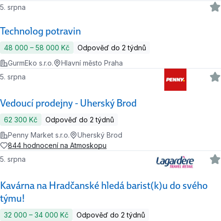
5. srpna
Technolog potravin
48 000 ‍–‍ 58 000 Kč
Odpověď do 2 týdnů
GurmEko s.r.o.
Hlavní město Praha
5. srpna
Vedoucí prodejny - Uherský Brod
62 300 Kč
Odpověď do 2 týdnů
Penny Market s.r.o.
Uherský Brod
844 hodnocení na Atmoskopu
5. srpna
Kavárna na Hradčanské hledá barist(k)u do svého
týmu!
32 000 ‍–‍ 34 000 Kč
Odpověď do 2 týdnů