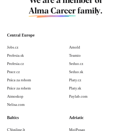
We are a member of
Alma Career
family.
Central Europe
Jobs.cz
Arnold
Profesia.sk
Teamio
Profesia.cz
Seduo.cz
Prace.cz
Seduo.sk
Práca za rohom
Platy.cz
Práce za rohem
Platy.sk
Atmoskop
Paylab.com
Nelisa.com
Baltics
Adriatic
CVonline.lt
MojPosao