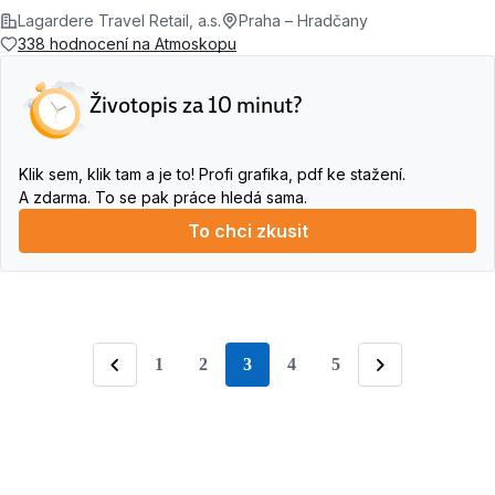
Lagardere Travel Retail, a.s.
Praha – Hradčany
338 hodnocení na Atmoskopu
Životopis za 10 minut?
Klik sem, klik tam a je to! Profi grafika, pdf ke stažení.
A zdarma. To se pak práce hledá sama.
To chci zkusit
1
2
3
4
5
stránka
Předchozí
Následující