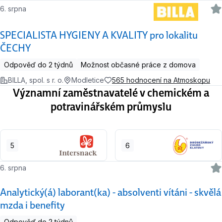
6. srpna
SPECIALISTA HYGIENY A KVALITY pro lokalitu
ČECHY
Odpověď do 2 týdnů
Možnost občasné práce z domova
BILLA, spol. s r. o.
Modletice
565 hodnocení na Atmoskopu
Významní zaměstnavatelé v chemickém a
potravinářském průmyslu
5
6
6. srpna
Analytický(á) laborant(ka) - absolventi vítáni - skvělá
mzda i benefity
Odpověď do 2 týdnů