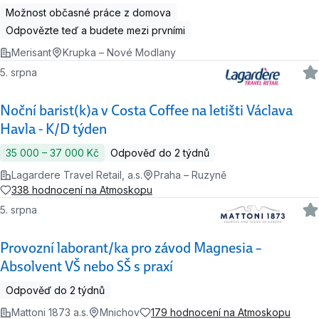
Možnost občasné práce z domova
Odpovězte teď a budete mezi prvními
Merisant
Krupka – Nové Modlany
5. srpna
Noční barist(k)a v Costa Coffee na letišti Václava
Havla - K/D týden
35 000 ‍–‍ 37 000 Kč
Odpověď do 2 týdnů
Lagardere Travel Retail, a.s.
Praha – Ruzyně
338 hodnocení na Atmoskopu
5. srpna
Provozní laborant/ka pro závod Magnesia –
Absolvent VŠ nebo SŠ s praxí
Odpověď do 2 týdnů
Mattoni 1873 a.s.
Mnichov
179 hodnocení na Atmoskopu