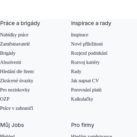
Práce a brigády
Inspirace a rady
Nabídky práce
Inspirace
Zaměstnavatelé
Nové příležitosti
Brigády
Rozjezd podnikání
Absolventi
Rozvoj kariéry
Hledání dle firem
Rady
Zkrácené úvazky
Jak napsat CV
Pro neziskovky
Porovnání platů
OZP
Kalkulačky
Práce v zahraničí
Můj Jobs
Pro firmy
Přehled
Hledám zaměstnance