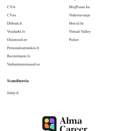
CV.lv
MojPosao.ba
CV.ee
Vrabotuvanje
Dirbam.lt
Hercul.hr
Visidarbi.lv
Virtual Valley
Otsintood.ee
Pulser
Personaloatrankos.lt
Recruitment.lv
Varbamisteenused.ee
Scandinavia
Jobly.fi