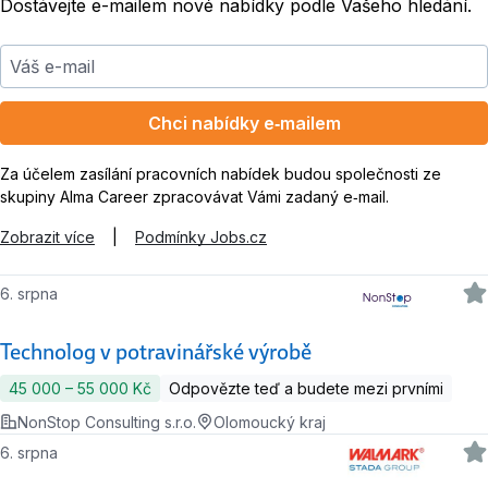
Dostávejte e-mailem nové nabídky podle Vašeho hledání.
Váš e-mail
Chci nabídky e‑mailem
Za účelem zasílání pracovních nabídek budou společnosti ze
skupiny Alma Career zpracovávat Vámi zadaný e‑mail.
Zobrazit více
|
Podmínky Jobs.cz
6. srpna
Technolog v potravinářské výrobě
45 000 ‍–‍ 55 000 Kč
Odpovězte teď a budete mezi prvními
NonStop Consulting s.r.o.
Olomoucký kraj
6. srpna