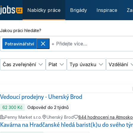
Nabídky práce
Brigády
Inspirace
Za
Jakou práci hledáte?
+ Přidejte více…
Potravinářství
Odebrat
Čas zveřejnění
Plat
Typ úvazku
Vzdělání
Změnit filtr
Změnit filtr
Čas zveřejnění
Plat
Změnit filtr
Ty
Vedoucí prodejny - Uherský Brod
62 300 Kč
Odpověď do 2 týdnů
Penny Market s.r.o.
Uherský Brod
844 hodnocení na Atmosk
Kavárna na Hradčanské hledá barist(k)u do svého t