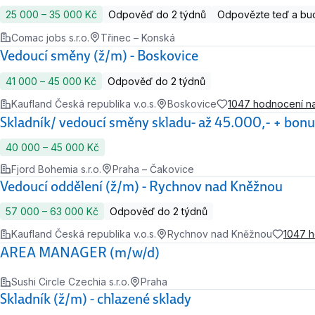
25 000 ‍–‍ 35 000 Kč
Odpověď do 2 týdnů
Odpovězte teď a bud
Comac jobs s.r.o.
Třinec – Konská
Vedoucí směny (ž/m) - Boskovice
41 000 ‍–‍ 45 000 Kč
Odpověď do 2 týdnů
Kaufland Česká republika v.o.s.
Boskovice
1047 hodnocení n
Skladník/ vedoucí směny skladu- až 45.000,- + bonu
40 000 ‍–‍ 45 000 Kč
Fjord Bohemia s.r.o.
Praha – Čakovice
Vedoucí oddělení (ž/m) - Rychnov nad Kněžnou
57 000 ‍–‍ 63 000 Kč
Odpověď do 2 týdnů
Kaufland Česká republika v.o.s.
Rychnov nad Kněžnou
1047 
AREA MANAGER (m/w/d)
Sushi Circle Czechia s.r.o.
Praha
Skladník (ž/m) - chlazené sklady