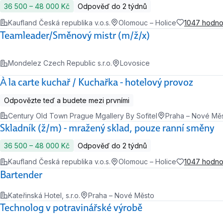
36 500 ‍–‍ 48 000 Kč
Odpověď do 2 týdnů
Kaufland Česká republika v.o.s.
Olomouc – Holice
1047 hodno
Teamleader/Směnový mistr (m/ž/x)
Mondelez Czech Republic s.r.o.
Lovosice
À la carte kuchař / Kuchařka - hotelový provoz
Odpovězte teď a budete mezi prvními
Century Old Town Prague Mgallery By Sofitel
Praha – Nové Mě
Skladník (ž/m) - mražený sklad, pouze ranní směny
36 500 ‍–‍ 48 000 Kč
Odpověď do 2 týdnů
Kaufland Česká republika v.o.s.
Olomouc – Holice
1047 hodno
Bartender
Kateřinská Hotel, s.r.o.
Praha – Nové Město
Technolog v potravinářské výrobě