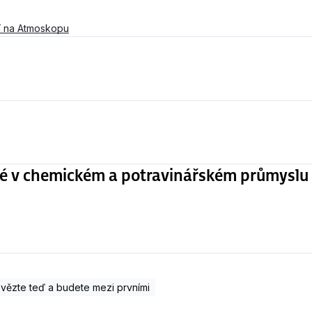
 na Atmoskopu
é v chemickém a potravinářském průmyslu
ězte teď a budete mezi prvními