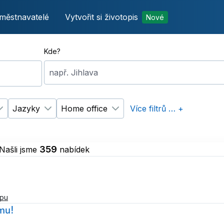
městnavatelé
Vytvořit si životopis
Nové
Kde?
např. Jihlava
Jazyky
Home office
Více filtrů … +
p úvazku
Změnit filtr
Vzdělání
Změnit filtr
Jazyky
Změnit filtr
Home office
359
Našli jsme
nabídek
opu
ýmu!