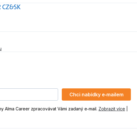
 CZ&SK
u
Chci nabídky e‑mailem
ny Alma Career zpracovávat Vámi zadaný e‑mail.
Zobrazit více
|