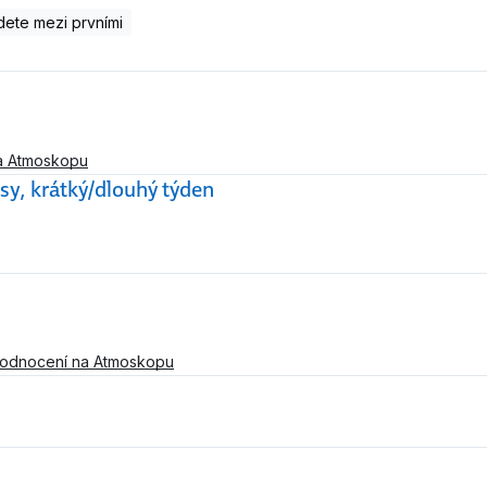
ete mezi prvními
a Atmoskopu
sy, krátký/dlouhý týden
hodnocení na Atmoskopu