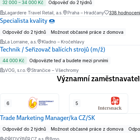
32 000 ‍–‍ 34 000 Kč
Odpověď do 2 týdnů
Lagardere Travel Retail, a.s.
Praha – Hradčany
338 hodnocení
Specialista kvality 🍩
Odpověď do 2 týdnů
Možnost občasné práce z domova
La Lorraine, a.s.
Kladno – Kročehlavy
Technik / Seřizovač balících strojů (m/ž)
44 000 Kč
Odpovězte teď a budete mezi prvními
VOG, s.r.o.
Strančice – Všechromy
Významní zaměstnavatel
6
5
Trade Marketing Manager/ka CZ/SK
Odpověď do 2 týdnů
Možnost občasné práce z domova
Odpov
PŘEDVÝBĚR.CZ a.s.
Brno