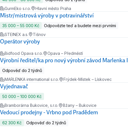
GurmEko s.r.o.
Hlavní město Praha
Mistr/mistrová výroby v potravinářství
35 000 ‍–‍ 55 000 Kč
Odpovězte teď a budete mezi prvními
STEINEX a.s.
Tišnov
Operátor výroby
Bidfood Opava s.r.o.
Opava – Předměstí
Výrobní ředitel/ka pro nový výrobní závod Marlenka I
Odpověď do 2 týdnů
MARLENKA international s.r.o.
Frýdek-Místek – Lískovec
Vyjednavač
50 000 ‍–‍ 100 000 Kč
Bramborárna Bukovice, s.r.o.
Bžany – Bukovice
Vedoucí prodejny - Vrbno pod Pradědem
62 300 Kč
Odpověď do 2 týdnů