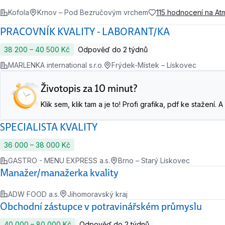
Kofola
Krnov – Pod Bezručovým vrchem
115 hodnocení na A
PRACOVNÍK KVALITY - LABORANT/KA
38 200 ‍–‍ 40 500 Kč
Odpověď do 2 týdnů
MARLENKA international s.r.o.
Frýdek-Místek – Lískovec
Životopis za 10 minut?
Klik sem, klik tam a je to! Profi grafika, pdf ke stažení
SPECIALISTA KVALITY
36 000 ‍–‍ 38 000 Kč
GASTRO - MENU EXPRESS a.s.
Brno – Starý Lískovec
Manažer/manažerka kvality
ADW FOOD a.s.
Jihomoravský kraj
Obchodní zástupce v potravinářském průmyslu
40 000 ‍–‍ 80 000 Kč
Odpověď do 2 týdnů