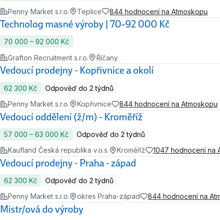
Penny Market s.r.o.
Teplice
844 hodnocení na Atmoskopu
Technolog masné výroby | 70–92 000 Kč
70 000 ‍–‍ 92 000 Kč
Grafton Recruitment s.r.o.
Říčany
Vedoucí prodejny - Kopřivnice a okolí
62 300 Kč
Odpověď do 2 týdnů
Penny Market s.r.o.
Kopřivnice
844 hodnocení na Atmoskopu
Vedoucí oddělení (ž/m) - Kroměříž
57 000 ‍–‍ 63 000 Kč
Odpověď do 2 týdnů
Kaufland Česká republika v.o.s.
Kroměříž
1047 hodnocení na
Vedoucí prodejny - Praha - západ
62 300 Kč
Odpověď do 2 týdnů
Penny Market s.r.o.
okres Praha-západ
844 hodnocení na At
Mistr/ová do výroby