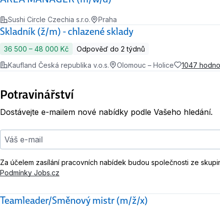
Sushi Circle Czechia s.r.o.
Praha
Skladník (ž/m) - chlazené sklady
36 500 ‍–‍ 48 000 Kč
Odpověď do 2 týdnů
Kaufland Česká republika v.o.s.
Olomouc – Holice
1047 hodno
Potravinářství
Dostávejte e-mailem nové nabídky podle Vašeho hledání.
Váš e-mail
Za účelem zasílání pracovních nabídek budou společnosti ze skupi
Podmínky Jobs.cz
Teamleader/Směnový mistr (m/ž/x)