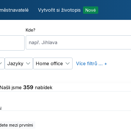
městnavatelé
Vytvořit si životopis
Nové
Kde?
např. Jihlava
Jazyky
Home office
Více filtrů … +
p úvazku
Změnit filtr
Vzdělání
Změnit filtr
Jazyky
Změnit filtr
Home office
359
Našli jsme
nabídek
u
ete mezi prvními