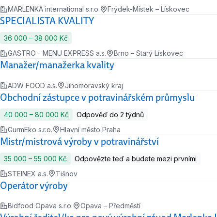
MARLENKA international s.r.o.
Frýdek-Místek – Lískovec
SPECIALISTA KVALITY
36 000 ‍–‍ 38 000 Kč
GASTRO - MENU EXPRESS a.s.
Brno – Starý Lískovec
Manažer/manažerka kvality
ADW FOOD a.s.
Jihomoravský kraj
Obchodní zástupce v potravinářském průmyslu
40 000 ‍–‍ 80 000 Kč
Odpověď do 2 týdnů
GurmEko s.r.o.
Hlavní město Praha
Mistr/mistrová výroby v potravinářství
35 000 ‍–‍ 55 000 Kč
Odpovězte teď a budete mezi prvními
STEINEX a.s.
Tišnov
Operátor výroby
Bidfood Opava s.r.o.
Opava – Předměstí