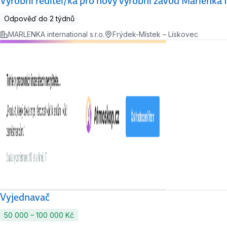
Výrobní ředitel/ka pro nový výrobní závod Marlenka I
Odpověď do 2 týdnů
MARLENKA international s.r.o.
Frýdek-Místek – Lískovec
Vyjednavač
50 000 ‍–‍ 100 000 Kč