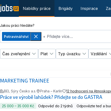
Nabídky práce
Brigády
Inspirace
Za
Jakou práci hledáte?
+ Přidejte více…
Potravinářství
Odebrat
Čas zveřejnění
Plat
Typ úvazku
Vzdělání
Změnit filtr
Změnit filtr
Čas zveřejnění
Plat
Změnit filtr
Ty
MARKETING TRAINEE
BEL Sýry Česko a.s.
Praha – Karlín
12 hodnocení na Atmoskop
Práce ve výrobě lahůdek? Přidejte se do GASTRA
25 000 ‍–‍ 35 000 Kč
Odpověď do 2 týdnů
Odpovězte teď a bud