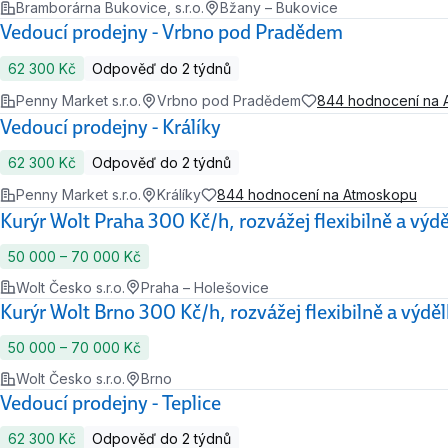
Bramborárna Bukovice, s.r.o.
Bžany – Bukovice
Vedoucí prodejny - Vrbno pod Pradědem
62 300 Kč
Odpověď do 2 týdnů
Penny Market s.r.o.
Vrbno pod Pradědem
844 hodnocení na 
Vedoucí prodejny - Králíky
62 300 Kč
Odpověď do 2 týdnů
Penny Market s.r.o.
Králíky
844 hodnocení na Atmoskopu
Kurýr Wolt Praha 300 Kč/h, rozvážej flexibilně a výdě
50 000 ‍–‍ 70 000 Kč
Wolt Česko s.r.o.
Praha – Holešovice
Kurýr Wolt Brno 300 Kč/h, rozvážej flexibilně a výděl
50 000 ‍–‍ 70 000 Kč
Wolt Česko s.r.o.
Brno
Vedoucí prodejny - Teplice
62 300 Kč
Odpověď do 2 týdnů