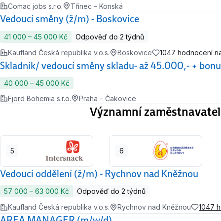
Comac jobs s.r.o.
Třinec – Konská
Vedoucí směny (ž/m) - Boskovice
41 000 ‍–‍ 45 000 Kč
Odpověď do 2 týdnů
Kaufland Česká republika v.o.s.
Boskovice
1047 hodnocení n
Skladník/ vedoucí směny skladu- až 45.000,- + bonu
40 000 ‍–‍ 45 000 Kč
Fjord Bohemia s.r.o.
Praha – Čakovice
Významní zaměstnavatel
5
6
Vedoucí oddělení (ž/m) - Rychnov nad Kněžnou
57 000 ‍–‍ 63 000 Kč
Odpověď do 2 týdnů
Kaufland Česká republika v.o.s.
Rychnov nad Kněžnou
1047 
AREA MANAGER (m/w/d)