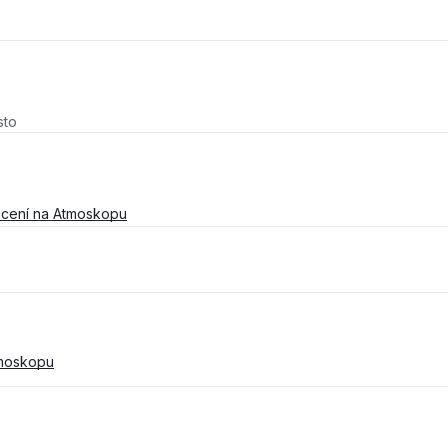
sto
cení na Atmoskopu
tmoskopu