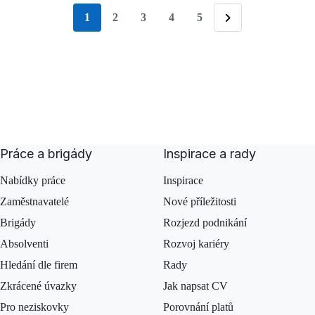
1
2
3
4
5
stránka
Následující
Práce a brigády
Inspirace a rady
Nabídky práce
Inspirace
Zaměstnavatelé
Nové příležitosti
Brigády
Rozjezd podnikání
Absolventi
Rozvoj kariéry
Hledání dle firem
Rady
Zkrácené úvazky
Jak napsat CV
Pro neziskovky
Porovnání platů