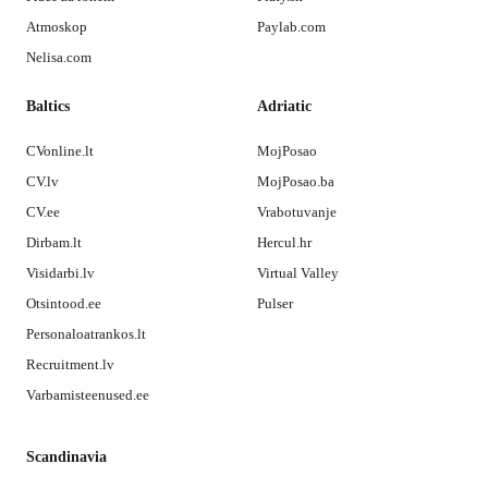
Atmoskop
Paylab.com
Nelisa.com
Baltics
Adriatic
CVonline.lt
MojPosao
CV.lv
MojPosao.ba
CV.ee
Vrabotuvanje
Dirbam.lt
Hercul.hr
Visidarbi.lv
Virtual Valley
Otsintood.ee
Pulser
Personaloatrankos.lt
Recruitment.lv
Varbamisteenused.ee
Scandinavia