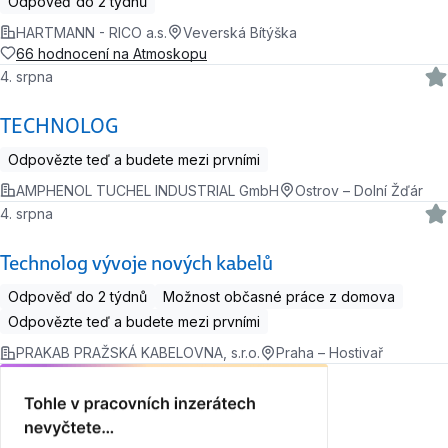
Odpověď do 2 týdnů
HARTMANN - RICO a.s.
Veverská Bítýška
66 hodnocení na Atmoskopu
4. srpna
TECHNOLOG
Odpovězte teď a budete mezi prvními
AMPHENOL TUCHEL INDUSTRIAL GmbH
Ostrov – Dolní Žďár
4. srpna
Technolog vývoje nových kabelů
Odpověď do 2 týdnů
Možnost občasné práce z domova
Odpovězte teď a budete mezi prvními
PRAKAB PRAŽSKÁ KABELOVNA, s.r.o.
Praha – Hostivař