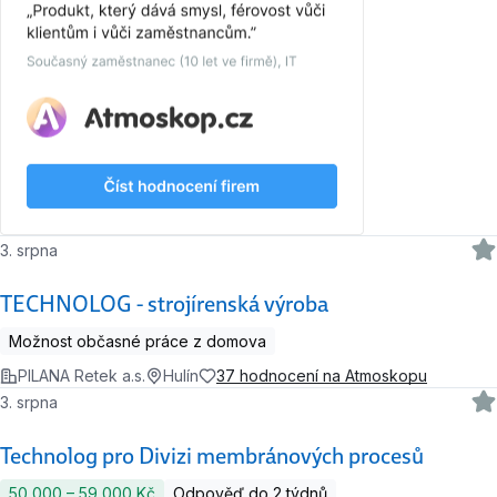
3. srpna
TECHNOLOG - strojírenská výroba
Možnost občasné práce z domova
PILANA Retek a.s.
Hulín
37 hodnocení na Atmoskopu
3. srpna
Technolog pro Divizi membránových procesů
50 000 ‍–‍ 59 000 Kč
Odpověď do 2 týdnů