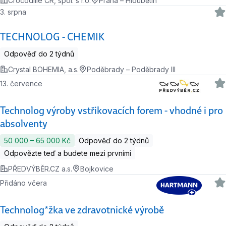
Crocodille ČR, spol. s r.o.
Praha – Hloubětín
3. srpna
TECHNOLOG - CHEMIK
Odpověď do 2 týdnů
Crystal BOHEMIA, a.s.
Poděbrady – Poděbrady III
13. července
Technolog výroby vstřikovacích forem - vhodné i pro
absolventy
50 000 ‍–‍ 65 000 Kč
Odpověď do 2 týdnů
Odpovězte teď a budete mezi prvními
PŘEDVÝBĚR.CZ a.s.
Bojkovice
Přidáno včera
Technolog*žka ve zdravotnické výrobě