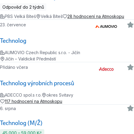
Odpověď do 2 týdnů
PBS Velká Bíteš
Velká Bíteš
28 hodnocení na Atmoskopu
23. července
Technolog
AUMOVIO Czech Republic s.r.o. - Jičín
Jičín – Valdické Předměstí
Přidáno včera
Technolog výrobních procesů
ADECCO spol.s r.o.
okres Svitavy
117 hodnocení na Atmoskopu
6. srpna
Technolog (M/Ž)
45 000 ‍–‍ 59 000 Kč