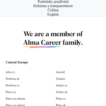
Podmínky používání
Reklama a transparentnost
Čeština
English
We are a member of
Alma Career
family.
Central Europe
Jobs.cz
Arnold
Profesia.sk
Teamio
Profesia.cz
Seduo.cz
Prace.cz
Seduo.sk
Práca za rohom
Platy.cz
Práce za rohem
Platy.sk