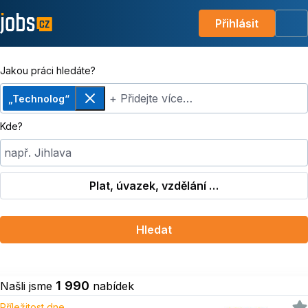
Přihlásit
Me
Jakou práci hledáte?
+ Přidejte více…
„Technolog“
Odebrat
Kde?
např. Jihlava
Plat, úvazek, vzdělání …
Hledat
1 990
Našli jsme
nabídek
Příležitost dne