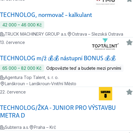
TECHNOLOG, normovač – kalkulant
42 000 ‍–‍ 46 000 Kč
TRUCK MACHINERY GROUP a.s.
Ostrava – Slezská Ostrava
13. července
TECHNOLOG m/ž 💰💰 nástupní BONUS 💰💰
65 000 ‍–‍ 82 000 Kč
Odpovězte teď a budete mezi prvními
Agentura Top Talent, s. r. o.
Lanškroun – Lanškroun-Vnitřní Město
22. července
TECHNOLOG/ŽKA - JUNIOR PRO VÝSTAVBU
METRA D
Subterra a.s.
Praha – Krč