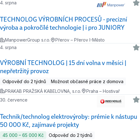
4. srpna
TECHNOLOG VÝROBNÍCH PROCESŮ - precizní
výroba a pokročilé technologie | i pro JUNIORY
ManpowerGroup s.r.o.
Přerov – Přerov I-Město
4. srpna
VÝROBNÍ TECHNOLOG | 15 dní volna v měsíci |
nepřetržitý provoz
Odpověď do 2 týdnů
Možnost občasné práce z domova
PRAKAB PRAŽSKÁ KABELOVNA, s.r.o.
Praha – Hostivař
30. července
Technik/technolog elektrovýroby: prémie k nástupu
50 000 Kč, zajímavé projekty
45 000 ‍–‍ 65 000 Kč
Odpověď do 2 týdnů