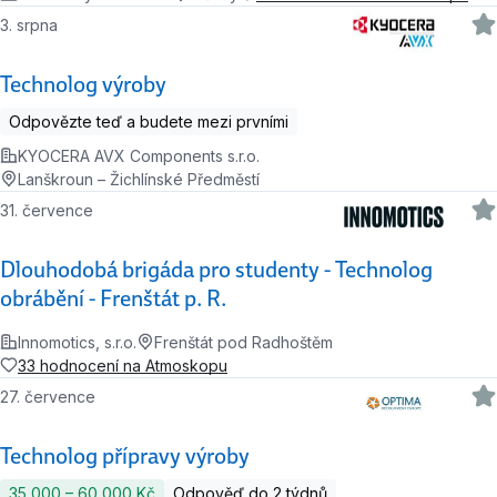
3. srpna
Technolog výroby
Odpovězte teď a budete mezi prvními
KYOCERA AVX Components s.r.o.
Lanškroun – Žichlínské Předměstí
31. července
Dlouhodobá brigáda pro studenty - Technolog
obrábění - Frenštát p. R.
Innomotics, s.r.o.
Frenštát pod Radhoštěm
33 hodnocení na Atmoskopu
27. července
Technolog přípravy výroby
35 000 ‍–‍ 60 000 Kč
Odpověď do 2 týdnů