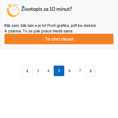
Životopis za 10 minut?
Klik sem, klik tam a je to! Profi grafika, pdf ke stažení.
A zdarma. To se pak práce hledá sama.
To chci zkusit
3
4
5
6
7
stránka
Předchozí
Následující