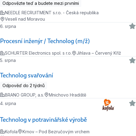
Odpovězte teď a budete mezi prvními
NEEDLE RECRUITMENT s.r.o. - Česká republika
Veselí nad Moravou
6. srpna
Procesní inženýr / Technolog (m/ž)
SCHURTER Electronics spol. s r.o.
Jihlava – Červený Kříž
5. srpna
Technolog svařování
Odpověď do 2 týdnů
BRANO GROUP, a.s.
Mnichovo Hradiště
4. srpna
Technolog v potravinářské výrobě
Kofola
Krnov – Pod Bezručovým vrchem