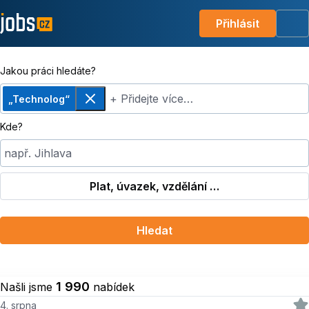
Přihlásit
Me
Jakou práci hledáte?
+ Přidejte více…
„Technolog“
Odebrat
Kde?
např. Jihlava
Plat, úvazek, vzdělání …
Hledat
1 990
Našli jsme
nabídek
4. srpna