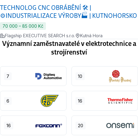
TECHNOLOG CNC OBRÁBĚNÍ 🛠️ |
⚙️INDUSTRIALIZACE VÝROBY🏭 | KUTNOHORSKO
70 000 ‍–‍ 85 000 Kč
Flagship EXECUTIVE SEARCH s.r.o.
Kutná Hora
Významní zaměstnavatelé v elektrotechnice a
strojírenství
7
10
6
16
16
20