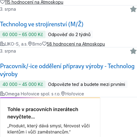
115 hodnocení na Atmoskopu
3. srpna
Technolog ve strojírenství (M/Ž)
60 000 ‍–‍ 65 000 Kč
Odpověď do 2 týdnů
LIKO-S, a.s.
Brno
58 hodnocení na Atmoskopu
3. srpna
Pracovník/-ice oddělení přípravy výroby - Technolog
výroby
40 000 ‍–‍ 45 000 Kč
Odpovězte teď a budete mezi prvními
Omega Hořovice spol. s r.o.
Hořovice