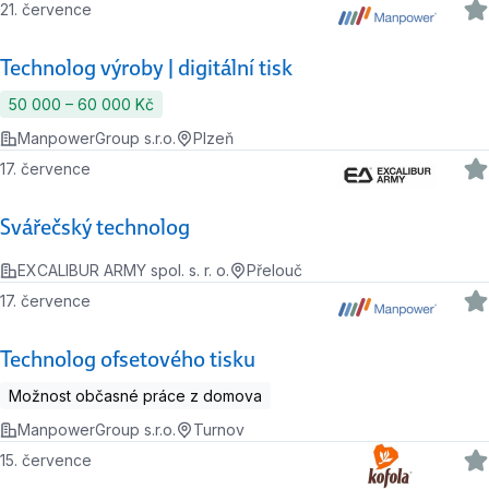
21. července
Technolog výroby | digitální tisk
50 000 ‍–‍ 60 000 Kč
ManpowerGroup s.r.o.
Plzeň
17. července
Svářečský technolog
EXCALIBUR ARMY spol. s. r. o.
Přelouč
17. července
Technolog ofsetového tisku
Možnost občasné práce z domova
ManpowerGroup s.r.o.
Turnov
15. července