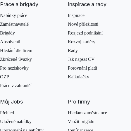
Práce a brigády
Inspirace a rady
Nabídky práce
Inspirace
Zaměstnavatelé
Nové příležitosti
Brigády
Rozjezd podnikání
Absolventi
Rozvoj kariéry
Hledání dle firem
Rady
Zkrácené úvazky
Jak napsat CV
Pro neziskovky
Porovnání platů
OZP
Kalkulačky
Práce v zahraničí
Můj Jobs
Pro firmy
Přehled
Hledám zaměstnance
Uložené nabídky
Vložit brigádu
Upozornění na nabídky
Ceník inzerce