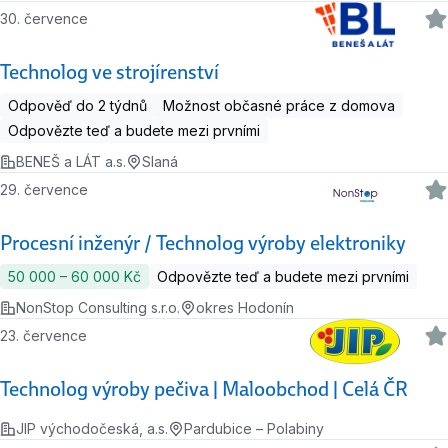
30. července
Technolog ve strojírenství
Odpověď do 2 týdnů
Možnost občasné práce z domova
Odpovězte teď a budete mezi prvními
BENEŠ a LÁT a.s.
Slaná
29. července
Procesní inženýr / Technolog výroby elektroniky
50 000 ‍–‍ 60 000 Kč
Odpovězte teď a budete mezi prvními
NonStop Consulting s.r.o.
okres Hodonín
23. července
Technolog výroby pečiva | Maloobchod | Celá ČR
JIP východočeská, a.s.
Pardubice – Polabiny