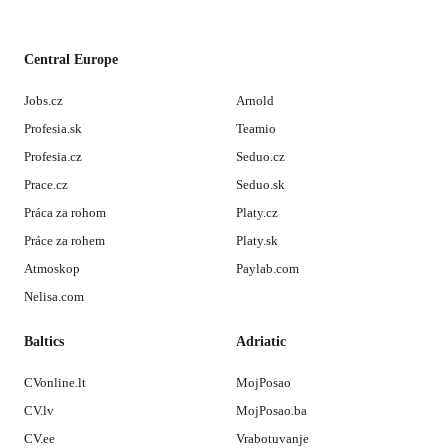
Central Europe
Jobs.cz
Arnold
Profesia.sk
Teamio
Profesia.cz
Seduo.cz
Prace.cz
Seduo.sk
Práca za rohom
Platy.cz
Práce za rohem
Platy.sk
Atmoskop
Paylab.com
Nelisa.com
Baltics
Adriatic
CVonline.lt
MojPosao
CV.lv
MojPosao.ba
CV.ee
Vrabotuvanje