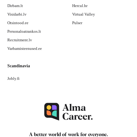
Dirbam.lt
Hercul.hr
Visidarbi.lv
Virtual Valley
Otsintood.ee
Pulser
Personaloatrankos.lt
Recruitment.lv
Varbamisteenused.ee
Scandinavia
Jobly.fi
A better world of work for
everyone
.