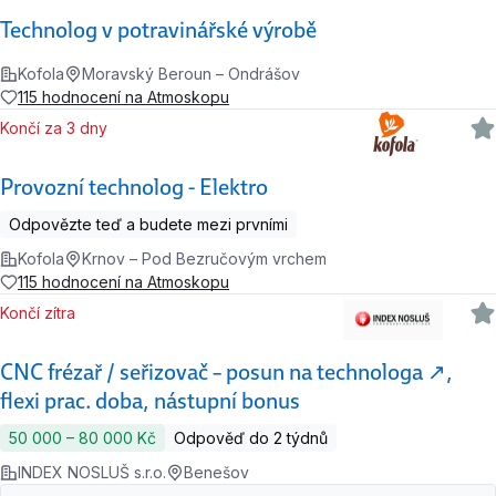
Technolog v potravinářské výrobě
Kofola
Moravský Beroun – Ondrášov
115 hodnocení na Atmoskopu
Končí za 3 dny
Provozní technolog - Elektro
Odpovězte teď a budete mezi prvními
Kofola
Krnov – Pod Bezručovým vrchem
115 hodnocení na Atmoskopu
Končí zítra
CNC frézař / seřizovač – posun na technologa ↗,
flexi prac. doba, nástupní bonus
50 000 ‍–‍ 80 000 Kč
Odpověď do 2 týdnů
INDEX NOSLUŠ s.r.o.
Benešov