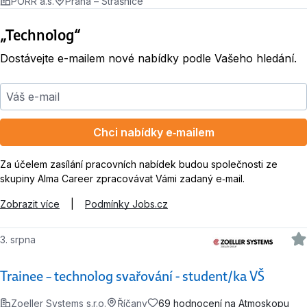
PORR a.s.
Praha – Strašnice
„Technolog“
Dostávejte e-mailem nové nabídky podle Vašeho hledání.
Váš e-mail
Chci nabídky e‑mailem
Za účelem zasílání pracovních nabídek budou společnosti ze
skupiny Alma Career zpracovávat Vámi zadaný e‑mail.
Zobrazit více
|
Podmínky Jobs.cz
3. srpna
Trainee – technolog svařování - student/ka VŠ
Zoeller Systems s.r.o.
Říčany
69 hodnocení na Atmoskopu