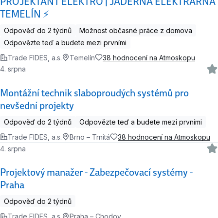
PROJEKTANT ELEKTRO | JADERNÁ ELEKTRÁRNA
TEMELÍN ⚡
Odpověď do 2 týdnů
Možnost občasné práce z domova
Odpovězte teď a budete mezi prvními
Trade FIDES, a.s.
Temelín
38 hodnocení na Atmoskopu
4. srpna
Montážní technik slaboproudých systémů pro
nevšední projekty
Odpověď do 2 týdnů
Odpovězte teď a budete mezi prvními
Trade FIDES, a.s.
Brno – Trnitá
38 hodnocení na Atmoskopu
4. srpna
Projektový manažer - Zabezpečovací systémy -
Praha
Odpověď do 2 týdnů
Trade FIDES, a.s.
Praha – Chodov