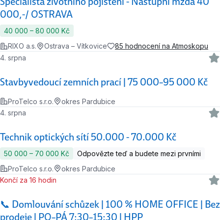
Specialista životního pojištění - Nástupní mzda 40
000,-/ OSTRAVA
40 000 ‍–‍ 80 000 Kč
RIXO a.s.
Ostrava – Vítkovice
85 hodnocení na Atmoskopu
4. srpna
Stavbyvedoucí zemních prací | 75 000–95 000 Kč
ProTelco s.r.o.
okres Pardubice
4. srpna
Technik optických sítí 50.000 - 70.000 Kč
50 000 ‍–‍ 70 000 Kč
Odpovězte teď a budete mezi prvními
ProTelco s.r.o.
okres Pardubice
Končí za 16 hodin
📞 Domlouvání schůzek | 100 % HOME OFFICE | Bez
prodeje | PO–PÁ 7:30–15:30 | HPP