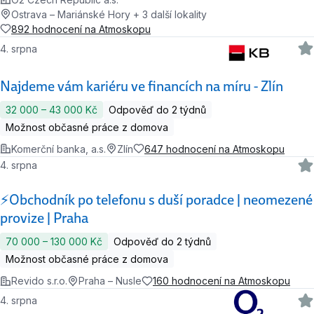
Ostrava – Mariánské Hory + 3 další lokality
892 hodnocení na Atmoskopu
4. srpna
Najdeme vám kariéru ve financích na míru - Zlín
32 000 ‍–‍ 43 000 Kč
Odpověď do 2 týdnů
Možnost občasné práce z domova
Komerční banka, a.s.
Zlín
647 hodnocení na Atmoskopu
4. srpna
⚡️Obchodník po telefonu s duší poradce | neomezené
provize | Praha
70 000 ‍–‍ 130 000 Kč
Odpověď do 2 týdnů
Možnost občasné práce z domova
Revido s.r.o.
Praha – Nusle
160 hodnocení na Atmoskopu
4. srpna