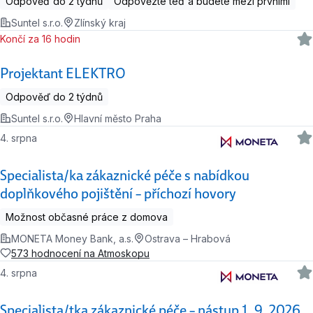
Odpověď do 2 týdnů
Odpovězte teď a budete mezi prvními
Suntel s.r.o.
Zlínský kraj
Končí za 16 hodin
Projektant ELEKTRO
Odpověď do 2 týdnů
Suntel s.r.o.
Hlavní město Praha
4. srpna
Specialista/ka zákaznické péče s nabídkou
doplňkového pojištění – příchozí hovory
Možnost občasné práce z domova
MONETA Money Bank, a.s.
Ostrava – Hrabová
573 hodnocení na Atmoskopu
4. srpna
Specialista/tka zákaznické péče – nástup 1. 9. 2026