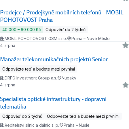
Prodejce / Prodejkyně mobilních telefonů – MOBIL
POHOTOVOST Praha
40 000 ‍–‍ 60 000 Kč
Odpověď do 2 týdnů
MOBIL POHOTOVOST GSM s.r.o.
Praha – Nové Město
4. srpna
Manažer telekomunikačních projektů Senior
Odpovězte teď a budete mezi prvními
DRFG Investment Group a.s.
Nupaky
4. srpna
Specialista optické infrastruktury - dopravní
telematika
Odpověď do 2 týdnů
Odpovězte teď a budete mezi prvními
Ředitelství silnic a dálnic s. p.
Praha – Nusle