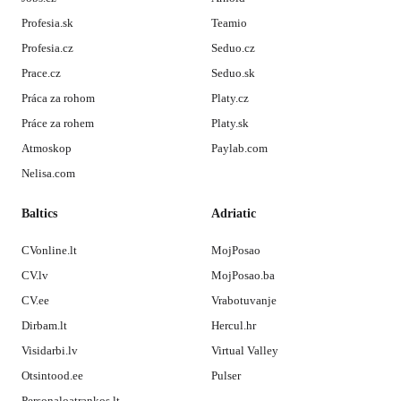
Profesia.sk
Teamio
Profesia.cz
Seduo.cz
Prace.cz
Seduo.sk
Práca za rohom
Platy.cz
Práce za rohem
Platy.sk
Atmoskop
Paylab.com
Nelisa.com
Baltics
Adriatic
CVonline.lt
MojPosao
CV.lv
MojPosao.ba
CV.ee
Vrabotuvanje
Dirbam.lt
Hercul.hr
Visidarbi.lv
Virtual Valley
Otsintood.ee
Pulser
Personaloatrankos.lt