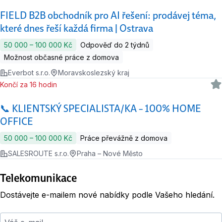
FIELD B2B obchodník pro AI řešení: prodávej téma,
které dnes řeší každá firma | Ostrava
50 000 ‍–‍ 100 000 Kč
Odpověď do 2 týdnů
Možnost občasné práce z domova
Everbot s.r.o.
Moravskoslezský kraj
Končí za 16 hodin
📞 KLIENTSKÝ SPECIALISTA/KA – 100% HOME
OFFICE
50 000 ‍–‍ 100 000 Kč
Práce převážně z domova
SALESROUTE s.r.o.
Praha – Nové Město
Telekomunikace
Dostávejte e-mailem nové nabídky podle Vašeho hledání.
Váš e-mail