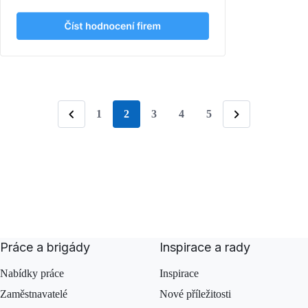
1
2
3
4
5
stránka
Předchozí
Následující
Práce a brigády
Inspirace a rady
Nabídky práce
Inspirace
Zaměstnavatelé
Nové příležitosti