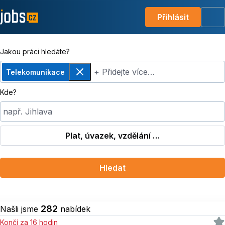
Přihlásit
Me
Jakou práci hledáte?
+ Přidejte více…
Telekomunikace
Odebrat
Kde?
např. Jihlava
Plat, úvazek, vzdělání …
Hledat
282
Našli jsme
nabídek
Končí za 16 hodin