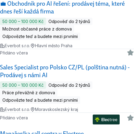
💼 Obchodník pro AI řešení: prodávej téma, které
dnes řeší každá firma
50 000 ‍–‍ 100 000 Kč
Odpověď do 2 týdnů
Možnost občasné práce z domova
Odpovězte teď a budete mezi prvními
Everbot s.r.o.
Hlavní město Praha
Přidáno včera
Sales Specialist pro Polsko CZ/PL (polština nutná) -
Prodávej s námi AI
50 000 ‍–‍ 100 000 Kč
Odpověď do 2 týdnů
Práce převážně z domova
Odpovězte teď a budete mezi prvními
Everbot s.r.o.
Moravskoslezský kraj
Přidáno včera
Manažer/ka call centra v Electree