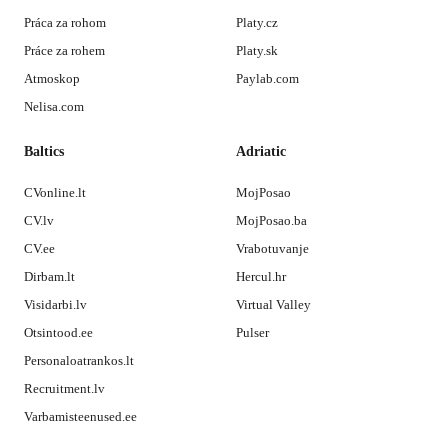
Práca za rohom
Platy.cz
Práce za rohem
Platy.sk
Atmoskop
Paylab.com
Nelisa.com
Baltics
Adriatic
CVonline.lt
MojPosao
CV.lv
MojPosao.ba
CV.ee
Vrabotuvanje
Dirbam.lt
Hercul.hr
Visidarbi.lv
Virtual Valley
Otsintood.ee
Pulser
Personaloatrankos.lt
Recruitment.lv
Varbamisteenused.ee