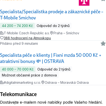
Specialista/Specialistka prodeje a zákaznické péče –
T-Mobile Smíchov
44 200 ‍–‍ 74 200 Kč
Odpověď do 2 týdnů
T-Mobile Czech Republic a.s.
Praha – Smíchov
388 hodnocení na Atmoskopu
Přidáno před 9 minutami
Specialista péče o klienty | Fixní mzda 50 000 Kč +
atraktivní bonusy 💸 | OSTRAVA
40 000 ‍–‍ 70 000 Kč
Odpověď do 2 týdnů
Možnost občasné práce z domova
#digitalnimarketing s.r.o.
Ostrava – Moravská Ostrava
Telekomunikace
Dostávejte e-mailem nové nabídky podle Vašeho hledání.