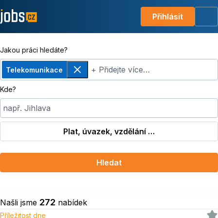
Přihlásit
Me
Jakou práci hledáte?
+ Přidejte více…
Telekomunikace
Odebrat
Kde?
např. Jihlava
Plat, úvazek, vzdělání …
Hledat
272
Našli jsme
nabídek
Příležitost dne