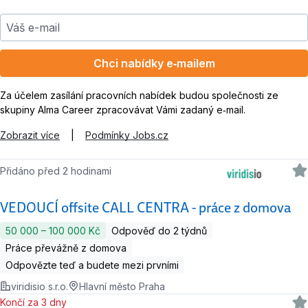
Váš e-mail
Chci nabídky e‑mailem
Za účelem zasílání pracovních nabídek budou společnosti ze
skupiny Alma Career zpracovávat Vámi zadaný e‑mail.
Zobrazit více
|
Podmínky Jobs.cz
Přidáno před 2 hodinami
VEDOUCÍ offsite CALL CENTRA - práce z domova
50 000 ‍–‍ 100 000 Kč
Odpověď do 2 týdnů
Práce převážně z domova
Odpovězte teď a budete mezi prvními
viridisio s.r.o.
Hlavní město Praha
Končí za 3 dny