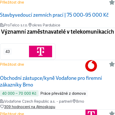
Příležitost dne
Stavbyvedoucí zemních prací | 75 000–95 000 Kč
ProTelco s.r.o.
okres Pardubice
Významní zaměstnavatelé v telekomunikacích
43
Příležitost dne
Obchodní zástupce/kyně Vodafone pro firemní
zákazníky Brno
40 000 ‍–‍ 70 000 Kč
Práce převážně z domova
Vodafone Czech Republic a.s. - partneři
Brno
309 hodnocení na Atmoskopu
Příležitost dne