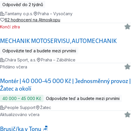
Odpověď do 2 týdnů
Tamtamy o.p.s.
Praha – Vysočany
62 hodnocení na Atmoskopu
Končí zítra
MECHANIK MOTOSERVISU,AUTOMECHANIK
Odpovězte teď a budete mezi prvními
Chára Sport, a.s.
Praha – Záběhlice
Přidáno včera
Montér | 40 000–45 000 Kč | Jednosměnný provoz |
Žatec a okolí
40 000 ‍–‍ 45 000 Kč
Odpovězte teď a budete mezi prvními
People Support
Žatec
Aktualizováno včera
Brusič/ka v Tonu 🪑