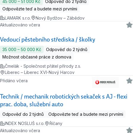
45 000 ‍–‍ 51 000 Kč
Odpověď do 2 týdnů
Odpovězte teď a budete mezi prvními
LAMARK s.r.o.
Nový Bydžov – Zábědov
Aktualizováno včera
Vedoucí pěstebního střediska / školky
35 000 ‍–‍ 50 000 Kč
Odpověď do 2 týdnů
Možnost občasné práce z domova
Čmelák - Společnost přátel přírody z.s.
Liberec – Liberec XVI-Nový Harcov
Přidáno včera
Technik / mechanik robotických sekaček s AJ - flexi
prac. doba, služební auto
Odpověď do 2 týdnů
Odpovězte teď a budete mezi prvními
INDEX NOSLUŠ s.r.o.
Říčany
Aktualizováno včera