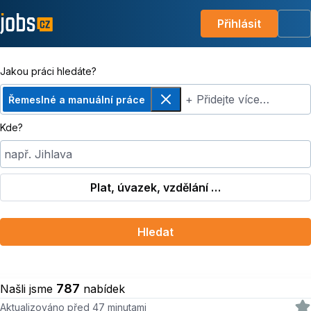
Přihlásit
Me
Jakou práci hledáte?
+ Přidejte více…
Řemeslné a manuální práce
Odebrat
Kde?
např. Jihlava
Plat, úvazek, vzdělání …
Hledat
787
Našli jsme
nabídek
Aktualizováno před 47 minutami