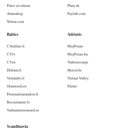
Práce za rohem
Platy.sk
Atmoskop
Paylab.com
Nelisa.com
Baltics
Adriatic
CVonline.lt
MojPosao
CV.lv
MojPosao.ba
CV.ee
Vrabotuvanje
Dirbam.lt
Hercul.hr
Visidarbi.lv
Virtual Valley
Otsintood.ee
Pulser
Personaloatrankos.lt
Recruitment.lv
Varbamisteenused.ee
Scandinavia