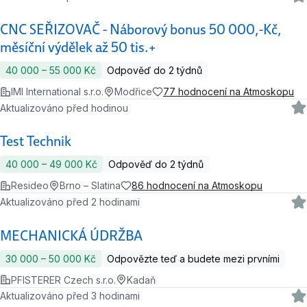
CNC SEŘIZOVAČ - Náborový bonus 50 000,-Kč,
měsíční výdělek až 50 tis.+
40 000 ‍–‍ 55 000 Kč
Odpověď do 2 týdnů
IMI International s.r.o.
Modřice
77 hodnocení na Atmoskopu
Aktualizováno před hodinou
Test Technik
40 000 ‍–‍ 49 000 Kč
Odpověď do 2 týdnů
Resideo
Brno – Slatina
86 hodnocení na Atmoskopu
Aktualizováno před 2 hodinami
MECHANICKÁ ÚDRŽBA
30 000 ‍–‍ 50 000 Kč
Odpovězte teď a budete mezi prvními
PFISTERER Czech s.r.o.
Kadaň
Aktualizováno před 3 hodinami