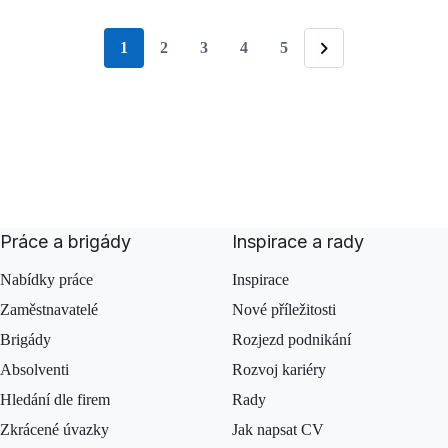
1
2
3
4
5
stránka
Následující
Práce a brigády
Inspirace a rady
Nabídky práce
Inspirace
Zaměstnavatelé
Nové příležitosti
Brigády
Rozjezd podnikání
Absolventi
Rozvoj kariéry
Hledání dle firem
Rady
Zkrácené úvazky
Jak napsat CV