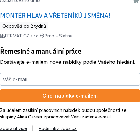
Aktualizováno dnes
MONTÉR HLAV A VŘETENÍKŮ 1 SMĚNA!
Odpověď do 2 týdnů
FERMAT CZ s.r.o.
Brno – Slatina
Řemeslné a manuální práce
Dostávejte e-mailem nové nabídky podle Vašeho hledání.
Váš e-mail
Chci nabídky e‑mailem
Za účelem zasílání pracovních nabídek budou společnosti ze
skupiny Alma Career zpracovávat Vámi zadaný e‑mail.
Zobrazit více
|
Podmínky Jobs.cz