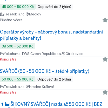
45 000 ‍–‍ 50 000 Kč
Odpověď do 2 týdnů
TresJob s.r.o.
Medlov
Přidáno včera
Operátor výroby – náborový bonus, nadstandardní
příplatky a benefity!
38 500 ‍–‍ 52 000 Kč
Yokohama TWS Czech Republic a.s.
Otrokovice
Končí zítra
SVÁŘEČ (50 - 55 000 Kč + štědré příplatky)
50 000 ‍–‍ 55 000 Kč
Odpověď do 2 týdnů
TresJob s.r.o.
Hradec Králové
Končí zítra
👨‍🏭 ŠIKOVNÝ SVÁŘEČ | mzda až 55 000 Kč | BEZ