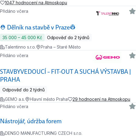
1047 hodnocení na Atmoskopu
Přidáno včera
⛑ Dělník na stavbě v Praze👷
35 000 ‍–‍ 45 000 Kč
Odpověď do 2 týdnů
Talentinno s.r.o.
Praha – Staré Město
Přidáno včera
STAVBYVEDOUCÍ – FIT-OUT A SUCHÁ VÝSTAVBA |
PRAHA
Odpověď do 2 týdnů
GEMO a.s.
Hlavní město Praha
29 hodnocení na Atmoskopu
Přidáno včera
Nástrojář, údržba forem
DENSO MANUFACTURING CZECH s.r.o.