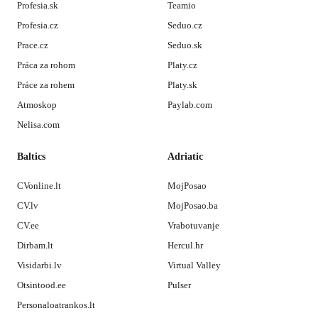
Profesia.sk
Teamio
Profesia.cz
Seduo.cz
Prace.cz
Seduo.sk
Práca za rohom
Platy.cz
Práce za rohem
Platy.sk
Atmoskop
Paylab.com
Nelisa.com
Baltics
Adriatic
CVonline.lt
MojPosao
CV.lv
MojPosao.ba
CV.ee
Vrabotuvanje
Dirbam.lt
Hercul.hr
Visidarbi.lv
Virtual Valley
Otsintood.ee
Pulser
Personaloatrankos.lt