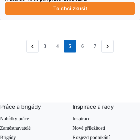
To chci zkusit
3
4
5
6
7
stránka
Předchozí
Následující
Práce a brigády
Inspirace a rady
Nabídky práce
Inspirace
Zaměstnavatelé
Nové příležitosti
Brigády
Rozjezd podnikání