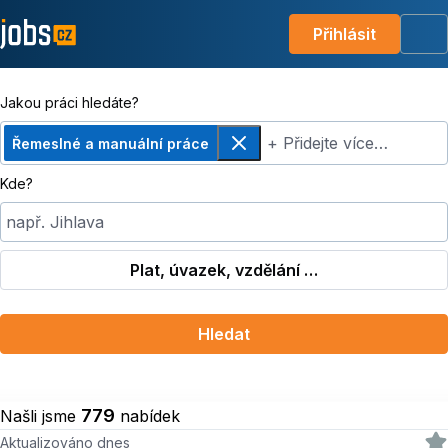
Přihlásit
Me
Jakou práci hledáte?
+ Přidejte více…
Řemeslné a manuální práce
Odebrat
Kde?
např. Jihlava
Plat, úvazek, vzdělání …
Hledat
779
Našli jsme
nabídek
Aktualizováno dnes