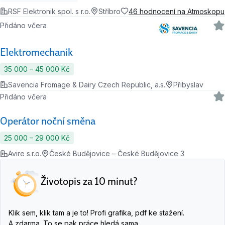
RSF Elektronik spol. s r.o.
Stříbro
46 hodnocení na Atmoskopu
Přidáno včera
Elektromechanik
35 000 ‍–‍ 45 000 Kč
Savencia Fromage & Dairy Czech Republic, a.s.
Přibyslav
Přidáno včera
Operátor noční směna
25 000 ‍–‍ 29 000 Kč
Avire s.r.o.
České Budějovice – České Budějovice 3
Životopis za 10 minut?
Klik sem, klik tam a je to! Profi grafika, pdf ke stažení.
A zdarma. To se pak práce hledá sama.