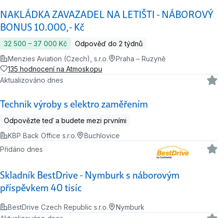
NAKLÁDKA ZAVAZADEL NA LETIŠTI - NÁBOROVÝ
BONUS 10.000,- Kč
32 500 ‍–‍ 37 000 Kč
Odpověď do 2 týdnů
Menzies Aviation (Czech), s.r.o.
Praha – Ruzyně
135 hodnocení na Atmoskopu
Aktualizováno dnes
Technik výroby s elektro zaměřením
Odpovězte teď a budete mezi prvními
KBP Back Office s.r.o.
Buchlovice
Přidáno dnes
Skladník BestDrive - Nymburk s náborovým
příspěvkem 40 tisíc
BestDrive Czech Republic s.r.o.
Nymburk