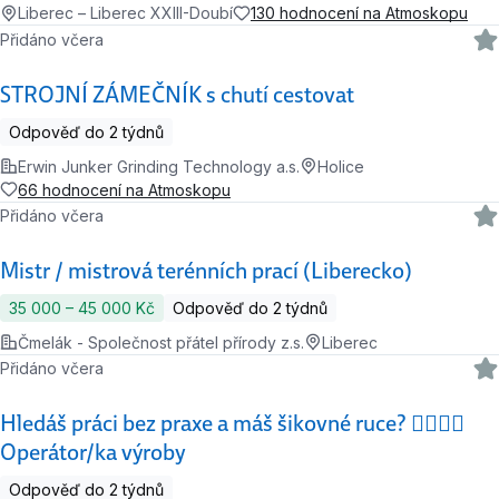
Liberec – Liberec XXIII-Doubí
130 hodnocení na Atmoskopu
Přidáno včera
STROJNÍ ZÁMEČNÍK s chutí cestovat
Odpověď do 2 týdnů
Erwin Junker Grinding Technology a.s.
Holice
66 hodnocení na Atmoskopu
Přidáno včera
Mistr / mistrová terénních prací (Liberecko)
35 000 ‍–‍ 45 000 Kč
Odpověď do 2 týdnů
Čmelák - Společnost přátel přírody z.s.
Liberec
Přidáno včera
Hledáš práci bez praxe a máš šikovné ruce? 🙋‍♂️🙋‍♀️
Operátor/ka výroby
Odpověď do 2 týdnů