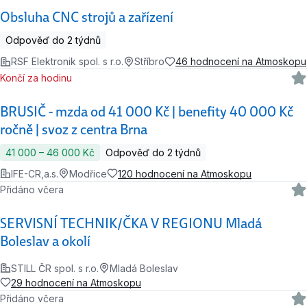
Obsluha CNC strojů a zařízení
Odpověď do 2 týdnů
RSF Elektronik spol. s r.o.
Stříbro
46 hodnocení na Atmoskopu
Končí za hodinu
BRUSIČ - mzda od 41 000 Kč | benefity 40 000 Kč
ročně | svoz z centra Brna
41 000 ‍–‍ 46 000 Kč
Odpověď do 2 týdnů
IFE-CR,a.s.
Modřice
120 hodnocení na Atmoskopu
Přidáno včera
SERVISNÍ TECHNIK/ČKA V REGIONU Mladá
Boleslav a okolí
STILL ČR spol. s r.o.
Mladá Boleslav
29 hodnocení na Atmoskopu
Přidáno včera