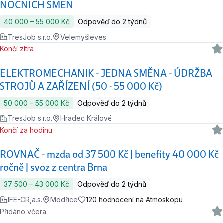
NOČNÍCH SMĚN
40 000 ‍–‍ 55 000 Kč
Odpověď do 2 týdnů
TresJob s.r.o.
Velemyšleves
Končí zítra
ELEKTROMECHANIK - JEDNA SMĚNA - ÚDRŽBA
STROJŮ A ZAŘÍZENÍ (50 - 55 000 Kč)
50 000 ‍–‍ 55 000 Kč
Odpověď do 2 týdnů
TresJob s.r.o.
Hradec Králové
Končí za hodinu
ROVNAČ - mzda od 37 500 Kč | benefity 40 000 Kč
ročně | svoz z centra Brna
37 500 ‍–‍ 43 000 Kč
Odpověď do 2 týdnů
IFE-CR,a.s.
Modřice
120 hodnocení na Atmoskopu
Přidáno včera