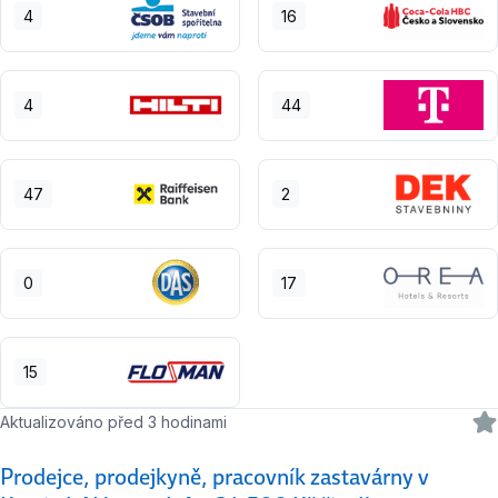
4
16
4
44
47
2
0
17
15
Aktualizováno před 3 hodinami
Prodejce, prodejkyně, pracovník zastavárny v