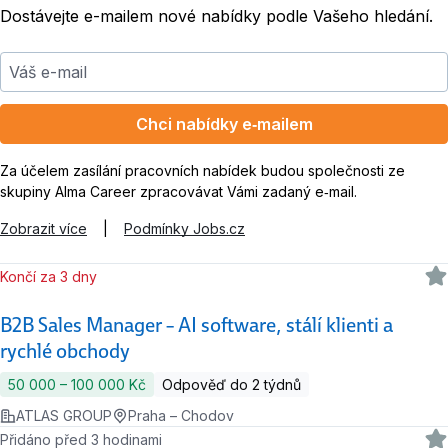
Dostávejte e-mailem nové nabídky podle Vašeho hledání.
Váš e-mail
Chci nabídky e‑mailem
Za účelem zasílání pracovních nabídek budou společnosti ze
skupiny Alma Career zpracovávat Vámi zadaný e‑mail.
Zobrazit více
|
Podmínky Jobs.cz
Končí za 3 dny
B2B Sales Manager – AI software, stálí klienti a
rychlé obchody
50 000 ‍–‍ 100 000 Kč
Odpověď do 2 týdnů
ATLAS GROUP
Praha – Chodov
Přidáno před 3 hodinami