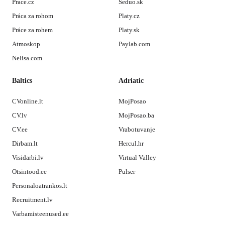
Prace.cz
Seduo.sk
Práca za rohom
Platy.cz
Práce za rohem
Platy.sk
Atmoskop
Paylab.com
Nelisa.com
Baltics
Adriatic
CVonline.lt
MojPosao
CV.lv
MojPosao.ba
CV.ee
Vrabotuvanje
Dirbam.lt
Hercul.hr
Visidarbi.lv
Virtual Valley
Otsintood.ee
Pulser
Personaloatrankos.lt
Recruitment.lv
Varbamisteenused.ee