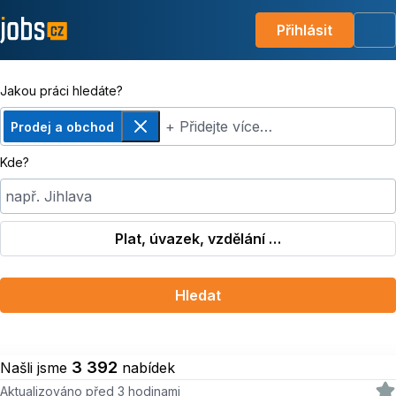
Přihlásit
Me
Jakou práci hledáte?
+ Přidejte více…
Prodej a obchod
Odebrat
Kde?
např. Jihlava
Plat, úvazek, vzdělání …
Hledat
3 392
Našli jsme
nabídek
Aktualizováno před 3 hodinami