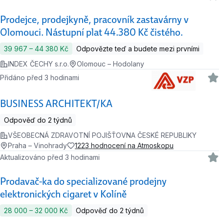
Prodejce, prodejkyně, pracovník zastavárny v
Olomouci. Nástupní plat 44.380 Kč čistého.
39 967 ‍–‍ 44 380 Kč
Odpovězte teď a budete mezi prvními
INDEX ČECHY s.r.o.
Olomouc – Hodolany
Přidáno před 3 hodinami
BUSINESS ARCHITEKT/KA
Odpověď do 2 týdnů
VŠEOBECNÁ ZDRAVOTNÍ POJIŠŤOVNA ČESKÉ REPUBLIKY
Praha – Vinohrady
1223 hodnocení na Atmoskopu
Aktualizováno před 3 hodinami
Prodavač-ka do specializované prodejny
elektronických cigaret v Kolíně
28 000 ‍–‍ 32 000 Kč
Odpověď do 2 týdnů