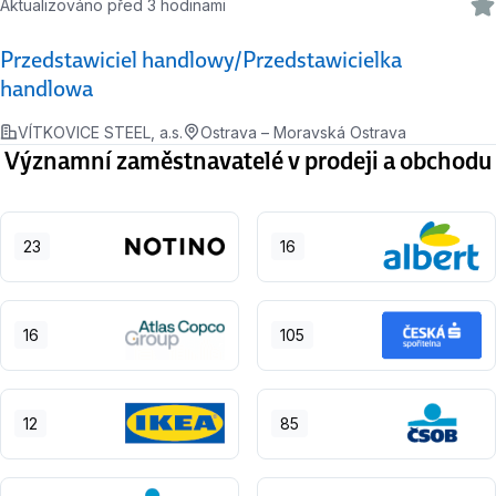
Aktualizováno před 3 hodinami
Przedstawiciel handlowy/Przedstawicielka
handlowa
VÍTKOVICE STEEL, a.s.
Ostrava – Moravská Ostrava
Významní zaměstnavatelé v prodeji a obchodu
23
16
16
105
12
85