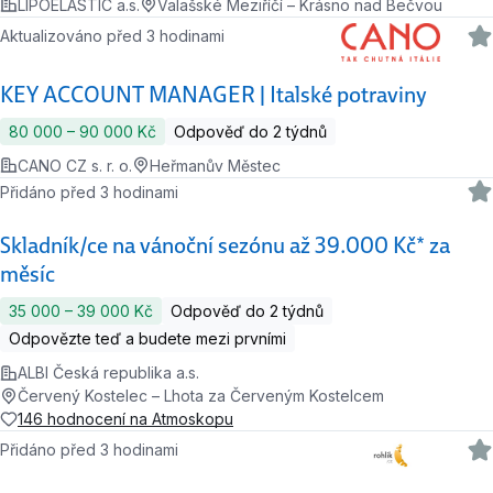
LIPOELASTIC a.s.
Valašské Meziříčí – Krásno nad Bečvou
Aktualizováno před 3 hodinami
KEY ACCOUNT MANAGER | Italské potraviny
80 000 ‍–‍ 90 000 Kč
Odpověď do 2 týdnů
CANO CZ s. r. o.
Heřmanův Městec
Přidáno před 3 hodinami
Skladník/ce na vánoční sezónu až 39.000 Kč* za
měsíc
35 000 ‍–‍ 39 000 Kč
Odpověď do 2 týdnů
Odpovězte teď a budete mezi prvními
ALBI Česká republika a.s.
Červený Kostelec – Lhota za Červeným Kostelcem
146 hodnocení na Atmoskopu
Přidáno před 3 hodinami