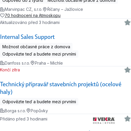
Odpověď do 2 týdnů
Možnost občasné práce z domova
Marvinpac CZ, s.r.o.
Říčany – Jažlovice
70 hodnocení na Atmoskopu
Aktualizováno před 3 hodinami
Internal Sales Support
Možnost občasné práce z domova
Odpovězte teď a budete mezi prvními
Danfoss s.r.o.
Praha – Michle
Končí zítra
Technický přípravář stavebních projektů (ocelové
haly)
Odpovězte teď a budete mezi prvními
Borga s.r.o.
Popůvky
Přidáno před 3 hodinami