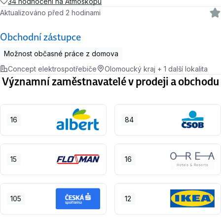
34 hodnocení na Atmoskopu
Aktualizováno před 2 hodinami
Obchodní zástupce
Možnost občasné práce z domova
Concept elektrospotřebiče
Olomoucký kraj + 1 další lokalita
Významní zaměstnavatelé v prodeji a obchodu
16
84
15
16
105
12