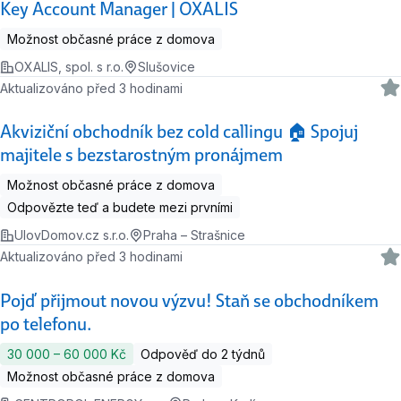
Key Account Manager | OXALIS
Možnost občasné práce z domova
OXALIS, spol. s r.o.
Slušovice
Aktualizováno před 3 hodinami
Akviziční obchodník bez cold callingu 🏠 Spojuj
majitele s bezstarostným pronájmem
Možnost občasné práce z domova
Odpovězte teď a budete mezi prvními
UlovDomov.cz s.r.o.
Praha – Strašnice
Aktualizováno před 3 hodinami
Pojď přijmout novou výzvu! Staň se obchodníkem
po telefonu.
30 000 ‍–‍ 60 000 Kč
Odpověď do 2 týdnů
Možnost občasné práce z domova