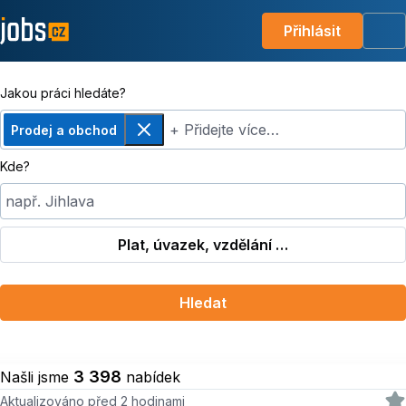
Přihlásit
Me
Jakou práci hledáte?
+ Přidejte více…
Prodej a obchod
Odebrat
Kde?
např. Jihlava
Plat, úvazek, vzdělání …
Hledat
3 398
Našli jsme
nabídek
Aktualizováno před 2 hodinami