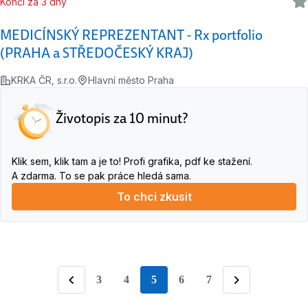
Končí za 3 dny
MEDICÍNSKÝ REPREZENTANT - Rx portfolio
(PRAHA a STŘEDOČESKÝ KRAJ)
KRKA ČR, s.r.o.
Hlavní město Praha
Životopis za 10 minut?
Klik sem, klik tam a je to! Profi grafika, pdf ke stažení.
A zdarma. To se pak práce hledá sama.
To chci zkusit
3
4
5
6
7
stránka
Předchozí
Následující