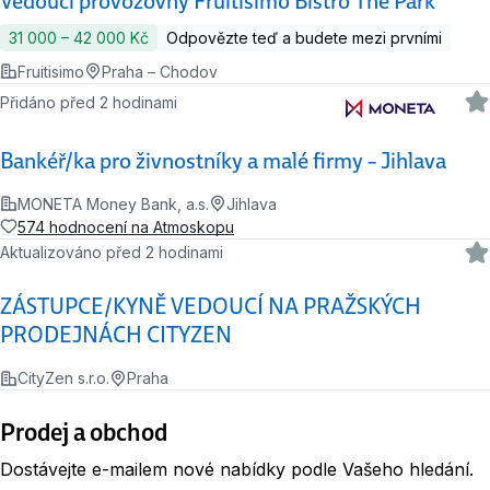
Vedoucí provozovny Fruitisimo Bistro The Park
31 000 ‍–‍ 42 000 Kč
Odpovězte teď a budete mezi prvními
Fruitisimo
Praha – Chodov
Přidáno před 2 hodinami
Bankéř/ka pro živnostníky a malé firmy – Jihlava
MONETA Money Bank, a.s.
Jihlava
574 hodnocení na Atmoskopu
Aktualizováno před 2 hodinami
ZÁSTUPCE/KYNĚ VEDOUCÍ NA PRAŽSKÝCH
PRODEJNÁCH CITYZEN
CityZen s.r.o.
Praha
Prodej a obchod
Dostávejte e-mailem nové nabídky podle Vašeho hledání.