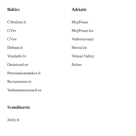
Baltics
Adriatic
CVonline.lt
MojPosao
CV.lv
MojPosao.ba
CV.ee
Vrabotuvanje
Dirbam.lt
Hercul.hr
Visidarbi.lv
Virtual Valley
Otsintood.ee
Pulser
Personaloatrankos.lt
Recruitment.lv
Varbamisteenused.ee
Scandinavia
Jobly.fi