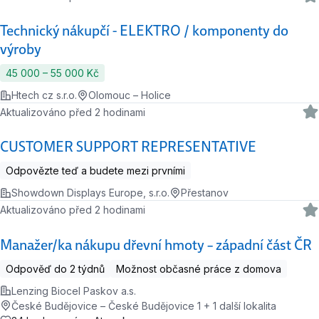
Technický nákupčí - ELEKTRO / komponenty do
výroby
45 000 ‍–‍ 55 000 Kč
Htech cz s.r.o.
Olomouc – Holice
Aktualizováno před 2 hodinami
CUSTOMER SUPPORT REPRESENTATIVE
Odpovězte teď a budete mezi prvními
Showdown Displays Europe, s.r.o.
Přestanov
Aktualizováno před 2 hodinami
Manažer/ka nákupu dřevní hmoty – západní část ČR
Odpověď do 2 týdnů
Možnost občasné práce z domova
Lenzing Biocel Paskov a.s.
České Budějovice – České Budějovice 1 + 1 další lokalita