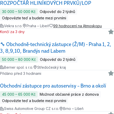
ROZPOČTÁŘ HLINÍKOVÝCH PRVKŮ/LOP
30 000 ‍–‍ 50 000 Kč
Odpověď do 2 týdnů
Odpovězte teď a budete mezi prvními
Vekra s.r.o.
Praha – Libeň
99 hodnocení na Atmoskopu
Končí za 3 dny
🔧 Obchodně-technický zástupce (Ž/M) - Praha 1, 2,
3, 8,9,10, Brandýs nad Labem
50 000 ‍–‍ 80 000 Kč
Odpověď do 2 týdnů
Berner spol. s r.o.
Středočeský kraj
Přidáno před 3 hodinami
Obchodní zástupce pro autoservisy – Brno a okolí
45 000 ‍–‍ 65 000 Kč
Možnost občasné práce z domova
Odpovězte teď a budete mezi prvními
Swiss Automotive Group CZ s.r.o.
Brno – Líšeň