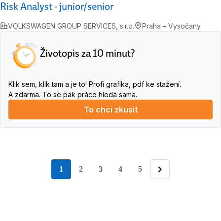
Risk Analyst - junior/senior
VOLKSWAGEN GROUP SERVICES, s.r.o.
Praha – Vysočany
Životopis za 10 minut?
Klik sem, klik tam a je to! Profi grafika, pdf ke stažení.
A zdarma. To se pak práce hledá sama.
To chci zkusit
1
2
3
4
5
stránka
Následující