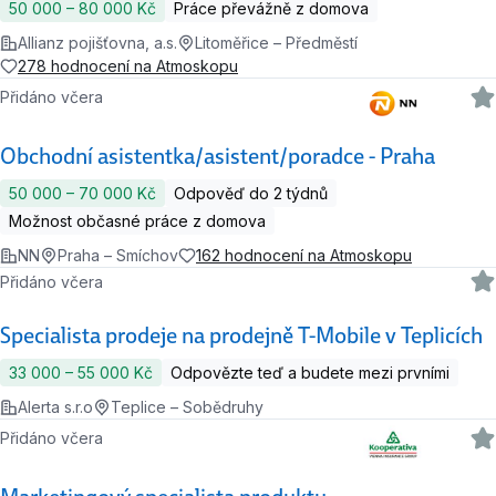
50 000 ‍–‍ 80 000 Kč
Práce převážně z domova
Allianz pojišťovna, a.s.
Litoměřice – Předměstí
278 hodnocení na Atmoskopu
Přidáno včera
Obchodní asistentka/asistent/poradce - Praha
50 000 ‍–‍ 70 000 Kč
Odpověď do 2 týdnů
Možnost občasné práce z domova
NN
Praha – Smíchov
162 hodnocení na Atmoskopu
Přidáno včera
Specialista prodeje na prodejně T-Mobile v Teplicích
33 000 ‍–‍ 55 000 Kč
Odpovězte teď a budete mezi prvními
Alerta s.r.o
Teplice – Sobědruhy
Přidáno včera