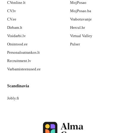
CVonline.lt
MojPosao
CV.lv
MojPosao.ba
CV.ee
Vrabotuvanje
Dirbam.lt
Hercul.hr
Visidarbi.lv
Virtual Valley
Otsintood.ee
Pulser
Personaloatrankos.lt
Recruitment.lv
Varbamisteenused.ee
Scandinavia
Jobly.fi