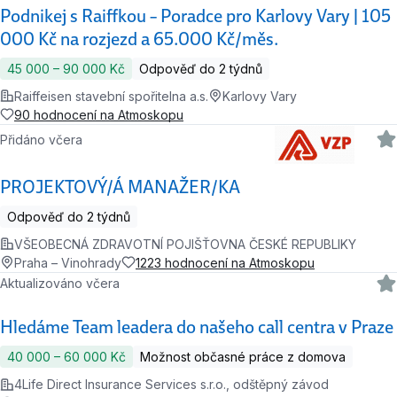
Podnikej s Raiffkou – Poradce pro Karlovy Vary | 105
000 Kč na rozjezd a 65.000 Kč/měs.
45 000 ‍–‍ 90 000 Kč
Odpověď do 2 týdnů
Raiffeisen stavební spořitelna a.s.
Karlovy Vary
90 hodnocení na Atmoskopu
Přidáno včera
PROJEKTOVÝ/Á MANAŽER/KA
Odpověď do 2 týdnů
VŠEOBECNÁ ZDRAVOTNÍ POJIŠŤOVNA ČESKÉ REPUBLIKY
Praha – Vinohrady
1223 hodnocení na Atmoskopu
Aktualizováno včera
Hledáme Team leadera do našeho call centra v Praze
40 000 ‍–‍ 60 000 Kč
Možnost občasné práce z domova
4Life Direct Insurance Services s.r.o., odštěpný závod