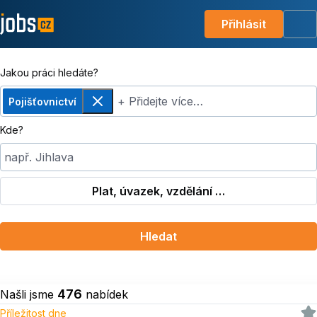
Přihlásit
Me
Jakou práci hledáte?
+ Přidejte více…
Pojišťovnictví
Odebrat
Kde?
např. Jihlava
Plat, úvazek, vzdělání …
Hledat
476
Našli jsme
nabídek
Příležitost dne