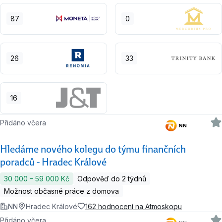
87
0
26
33
16
Přidáno včera
Hledáme nového kolegu do týmu finančních
poradců - Hradec Králové
30 000 ‍–‍ 59 000 Kč
Odpověď do 2 týdnů
Možnost občasné práce z domova
NN
Hradec Králové
162 hodnocení na Atmoskopu
Přidáno včera