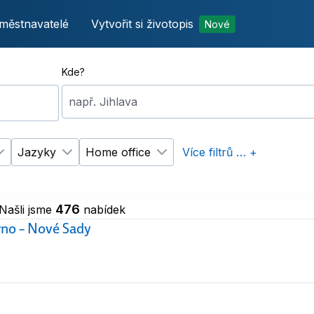
městnavatelé
Vytvořit si životopis
Nové
Kde?
např. Jihlava
Jazyky
Home office
Více filtrů … +
p úvazku
Změnit filtr
Vzdělání
Změnit filtr
Jazyky
Změnit filtr
Home office
476
Našli jsme
nabídek
Brno – Nové Sady