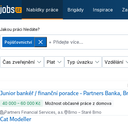
Nabídky práce
Brigády
Inspirace
Za
Jakou práci hledáte?
+ Přidejte více…
Pojišťovnictví
Odebrat
Čas zveřejnění
Plat
Typ úvazku
Vzdělání
Změnit filtr
Změnit filtr
Čas zveřejnění
Plat
Změnit filtr
Ty
Junior bankéř / finanční poradce – Partners Banka, 
40 000 ‍–‍ 60 000 Kč
Možnost občasné práce z domova
Partners Financial Services, a.s.
Brno – Staré Brno
Cat Modeller