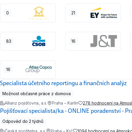
0
21
83
16
16
Specialista účetního reportingu a finančních analýz
Možnost občasné práce z domova
Allianz pojišťovna, a.s.
Praha – Karlín
278 hodnocení na Atmo
Pojišťovací specialista/ka - ONLINE poradenství - P
Odpověď do 2 týdnů
Česká spořitelna, a.s.
Praha – Krč
1094 hodnocení na Atmosk