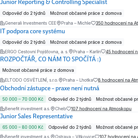
Junior Reporting & Controlling Specialist
Odpověď do 2 týdnů
Možnost občasné práce z domova
Generali Investments CEE
Praha – Michle
350 hodnocení na 
IT podpora core systému
Odpověď do 2 týdnů
Možnost občasné práce z domova
ERGO Cestovní Pojišťovna, a. s.
Praha – Karlín
45 hodnocení 
ROZPOČTÁŘ, CO NÁM TO SPOČÍTÁ :)
Možnost občasné práce z domova
ELTODO OSVĚTLENÍ, s.r.o.
Praha – Lhotka
8 hodnocení na At
Obchodní zástupce – praxe není nutná
50 000 ‍–‍ 70 000 Kč
Odpověď do 2 týdnů
Možnost občasné p
Benefit investment a.s.
Cheb
107 hodnocení na Atmoskopu
Junior Sales Representative
65 000 ‍–‍ 80 000 Kč
Odpověď do 2 týdnů
Možnost občasné p
Benefit investment a.s.
Ostrava – Vítkovice
107 hodnocení na