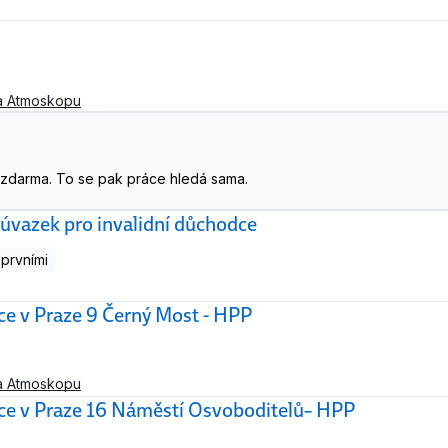
a Atmoskopu
. A zdarma. To se pak práce hledá sama.
 úvazek pro invalidní důchodce
prvními
 Praze 9 Černý Most - HPP
a Atmoskopu
 Praze 16 Náměstí Osvoboditelů– HPP