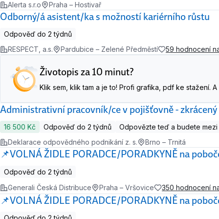
Alerta s.r.o
Praha – Hostivař
Odborný/á asistent/ka s možností kariérního růstu
Odpověď do 2 týdnů
RESPECT, a.s.
Pardubice – Zelené Předměstí
59 hodnocení n
Životopis za 10 minut?
Klik sem, klik tam a je to! Profi grafika, pdf ke stažení
Administrativní pracovník/ce v pojišťovně - zkrácený
16 500 Kč
Odpověď do 2 týdnů
Odpovězte teď a budete mezi 
Deklarace odpovědného podnikání z. s.
Brno – Trnitá
📌VOLNÁ ŽIDLE PORADCE/PORADKYNĚ na pobočce v
Odpověď do 2 týdnů
Generali Česká Distribuce
Praha – Vršovice
350 hodnocení n
📌VOLNÁ ŽIDLE PORADCE/PORADKYNĚ na pobočce v
Odpověď do 2 týdnů