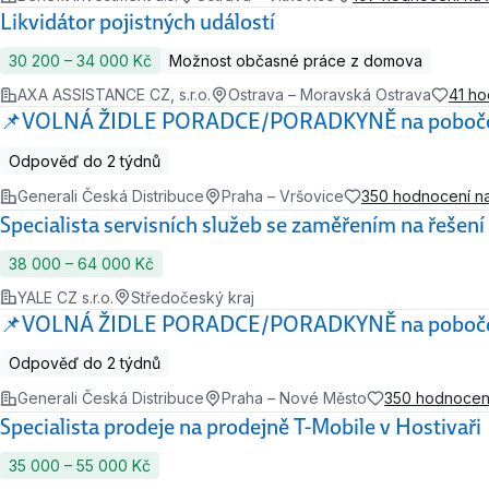
Likvidátor pojistných událostí
30 200 ‍–‍ 34 000 Kč
Možnost občasné práce z domova
AXA ASSISTANCE CZ, s.r.o.
Ostrava – Moravská Ostrava
41 h
📌VOLNÁ ŽIDLE PORADCE/PORADKYNĚ na pobočce 
Odpověď do 2 týdnů
Generali Česká Distribuce
Praha – Vršovice
350 hodnocení n
Specialista servisních služeb se zaměřením na řešení 
38 000 ‍–‍ 64 000 Kč
YALE CZ s.r.o.
Středočeský kraj
📌VOLNÁ ŽIDLE PORADCE/PORADKYNĚ na pobočce 
Odpověď do 2 týdnů
Generali Česká Distribuce
Praha – Nové Město
350 hodnocen
Specialista prodeje na prodejně T-Mobile v Hostivaři
35 000 ‍–‍ 55 000 Kč