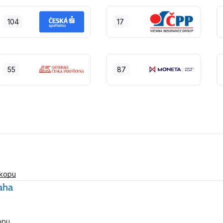
104
17
55
87
skopu
raha
opu