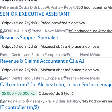
Generali Česká Distribuce
Praha – Řepy
350 hodnocení na A
SENIOR EXECUTIVE ASSISTANT
Odpověď do 2 týdnů
Práce převážně z domova
RENOMIA, a. s.
Praha – Nové Město
89 hodnocení na Atmosk
Business Support Specialist
Odpověď do 2 týdnů
Možnost občasné práce z domova
Aon Central and Eastern Europe a.s.
Praha – Nové Město
Revenue & Claims Accountant s ČJ a AJ
Odpověď do 2 týdnů
Možnost občasné práce z domova
Aon Central and Eastern Europe a.s.
Praha – Nové Město
Call centrum? Jo. Ale bez toho, co na něm lidi nemají 
35 000 ‍–‍ 65 000 Kč
Odpověď do 2 týdnů
IP Polná s.r.o.
Plzeňský kraj + 2 další lokality
142 hodnocení n
IT controller (m/ž)