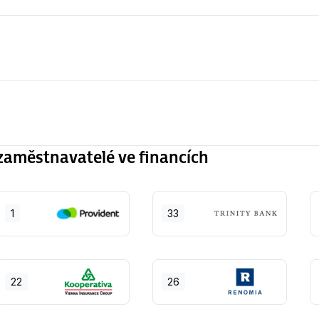
aměstnavatelé ve financích
1
33
22
26