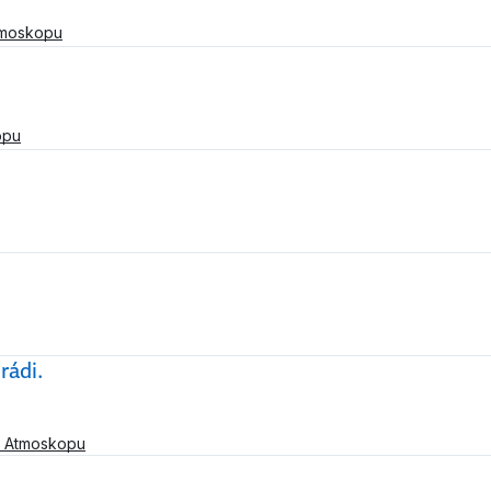
tmoskopu
opu
rádi.
a Atmoskopu