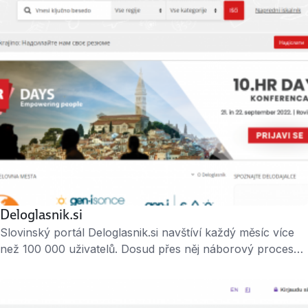
vystupují přední odborníci z regionu. Je součástí
nadnárodní skupiny Alma Media.
Deloglasnik.si
Slovinský portál Deloglasnik.si navštíví každý měsíc více
než 100 000 uživatelů. Dosud přes něj náborový proces
spustilo přes 30 tisíc inzerentů a je tak jedním z nejvíce
využívaných portálů ve Slovinsku. Lze přes něj hledat
práci napříč obory i regiony. Je součástí nadnárodní