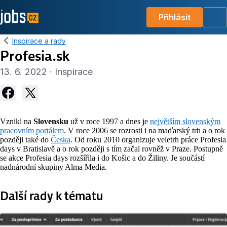
Přihlásit
Me
Inspirace a rady
Profesia.sk
13. 6. 2022 · Inspirace
Vznikl na
Slovensku
už v roce 1997 a dnes je
největším slovenským
pracovním portálem
. V roce 2006 se rozrostl i na maďarský trh a o rok
později také do
Česka
. Od roku 2010
organizuje veletrh práce Profesia
days v Bratislavě a o rok později s tím začal rovněž v Praze. Postupně
se akce Profesia days rozšířila i do Košic a do Žiliny.
Je součástí
nadnárodní skupiny Alma Media.
Další rady k tématu