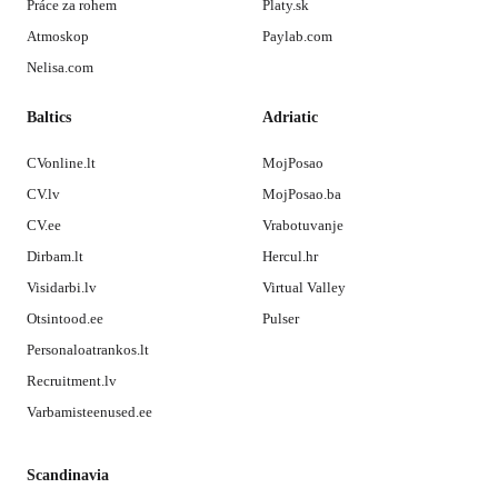
Práce za rohem
Platy.sk
Atmoskop
Paylab.com
Nelisa.com
Baltics
Adriatic
CVonline.lt
MojPosao
CV.lv
MojPosao.ba
CV.ee
Vrabotuvanje
Dirbam.lt
Hercul.hr
Visidarbi.lv
Virtual Valley
Otsintood.ee
Pulser
Personaloatrankos.lt
Recruitment.lv
Varbamisteenused.ee
Scandinavia