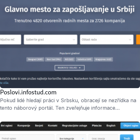
Poslovi.infostud.com
Pokud lidé hledají práci v Srbsku, obracejí se nezřídka na
tento náborový portál. Ten zveřejňuje informace
o pracovních nabídkách a zároveň efektivně spojuje se
zaměstnavateli ty, kteří hledají kvalitní pracovní podmínky.
Je součástí nadnárodní skupiny Alma Media.