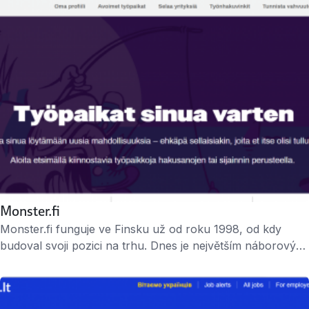
skupiny Alma Media.
Monster.fi
Monster.fi funguje ve Finsku už od roku 1998, od kdy
budoval svoji pozici na trhu. Dnes je největším náborovým
portálem v zemi. Je dostupný ve finštině a v angličtině. Do
roku 2014 měla na aktivitách této finské odnože Monster
25% podíl společnost Monster Worldwide, zatímco Alma