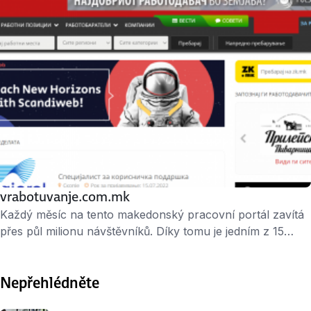
vrabotuvanje.com.mk
Každý měsíc na tento makedonský pracovní portál zavítá
přes půl milionu návštěvníků. Díky tomu je jedním z 15
nejnavštěvovanějších webů v zemi. Dosud přes něj
náborový proces spustilo více než 30 tisíc inzerentů. Je
Nepřehlédněte
součástí nadnárodní skupiny Alma Media.