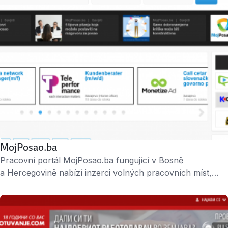
MojPosao.ba
Pracovní portál MojPosao.ba fungující v Bosně
a Hercegovině nabízí inzerci volných pracovních míst,
zaměřuje se ale i na vzdělávání a školení zaměstnanců,
HR poradentství, employer branding nebo kariérní
managment. Jeho prostřednictvím našlo práci už více než
100 000 lidí. Je součástí nadnárodní skupiny Alma Media.