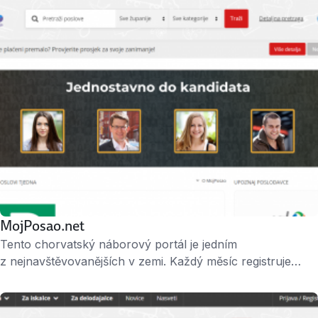
MojPosao.net
Tento chorvatský náborový portál je jedním
z nejnavštěvovanějších v zemi. Každý měsíc registruje
přes 800 tisíc návštěvníků. Dosud mu důvěřovalo více než
54 000 klientů, kteří na něm zveřejnili svou reklamu. Mimo
jiné pořádá od roku 2012 konferenci HRdays, na níž