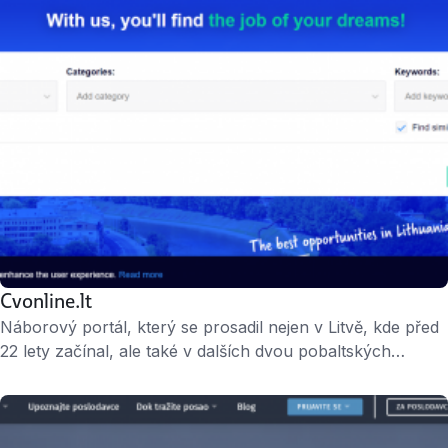
Media držela 75 %; tyto aktivity však přešly pod
společný …
Cvonline.lt
Náborový portál, který se prosadil nejen v Litvě, kde před
22 lety začínal, ale také v dalších dvou pobaltských
zemích – Lotyšsku a Estonsku. Podle údajů z loňského
roku na portálu ročně inzeruje přes dva tisíce klientů, kteří
zde zveřejní každý měsíc okolo 5500 inzerátů. Je součástí
nadnárodní skupiny Alma Media.