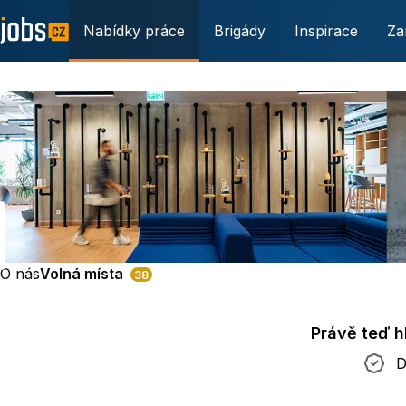
Nabídky práce
Brigády
Inspirace
Za
O nás
Volná místa
38
Právě teď 
Do 2 t
D