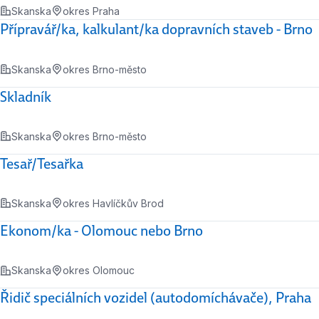
Skanska
okres Praha
Přípravář/ka, kalkulant/ka dopravních staveb - Brno
Skanska
okres Brno-město
Skladník
Skanska
okres Brno-město
Tesař/Tesařka
Skanska
okres Havlíčkův Brod
Ekonom/ka - Olomouc nebo Brno
Skanska
okres Olomouc
Řidič speciálních vozidel (autodomíchávače), Praha