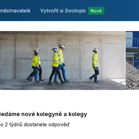
městnavatelé
Vytvořit si životopis
Nové
hledáme nové kolegyně a kolegy
ýdnů dostanete odpověď
o 2 týdnů dostanete odpověď