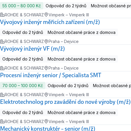
55 000 ‍–‍ 80 000 Kč
Odpověď do 2 týdnů
Možnost občasné p
ROHDE & SCHWARZ
Vimperk – Vimperk III
Vývojový inženýr měřicích zařízení (m/ž)
Odpověď do 2 týdnů
Možnost občasné práce z domova
ROHDE & SCHWARZ
Praha – Dejvice
Vývojový inženýr VF (m/ž)
Odpověď do 2 týdnů
Možnost občasné práce z domova
ROHDE & SCHWARZ
Praha – Dejvice
Procesní inženýr senior / Specialista SMT
70 000 ‍–‍ 100 000 Kč
Odpověď do 2 týdnů
Možnost občasné 
ROHDE & SCHWARZ
Vimperk – Vimperk III
Elektrotechnolog pro zavádění do nové výroby (m/ž)
Odpověď do 2 týdnů
Možnost občasné práce z domova
ROHDE & SCHWARZ
Vimperk – Vimperk III
Mechanický konstruktér – senior (m/ž)