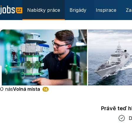
Nabídky práce
Brigády
Inspirace
Za
O nás
Volná místa
14
Právě teď 
Do 2 t
D