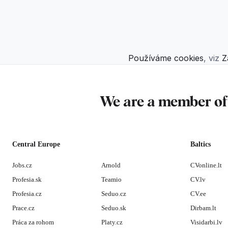
Používáme cookies
, viz
Z
We are a member o
Central Europe
Baltics
Jobs.cz
Arnold
CVonline.lt
Profesia.sk
Teamio
CV.lv
Profesia.cz
Seduo.cz
CV.ee
Prace.cz
Seduo.sk
Dirbam.lt
Práca za rohom
Platy.cz
Visidarbi.lv