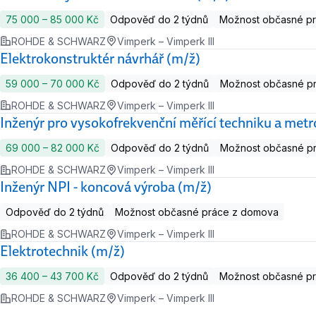
75 000 ‍–‍ 85 000 Kč
Odpověď do 2 týdnů
Možnost občasné p
ROHDE & SCHWARZ
Vimperk – Vimperk III
Elektrokonstruktér návrhář (m/ž)
59 000 ‍–‍ 70 000 Kč
Odpověď do 2 týdnů
Možnost občasné p
ROHDE & SCHWARZ
Vimperk – Vimperk III
Inženýr pro vysokofrekvenční měřící techniku a metro
69 000 ‍–‍ 82 000 Kč
Odpověď do 2 týdnů
Možnost občasné p
ROHDE & SCHWARZ
Vimperk – Vimperk III
Inženýr NPI - koncová výroba (m/ž)
Odpověď do 2 týdnů
Možnost občasné práce z domova
ROHDE & SCHWARZ
Vimperk – Vimperk III
Elektrotechnik (m/ž)
36 400 ‍–‍ 43 700 Kč
Odpověď do 2 týdnů
Možnost občasné p
ROHDE & SCHWARZ
Vimperk – Vimperk III