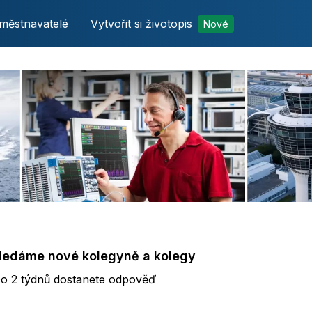
městnavatelé
Vytvořit si životopis
Nové
hledáme nové kolegyně a kolegy
ýdnů dostanete odpověď
o 2 týdnů dostanete odpověď