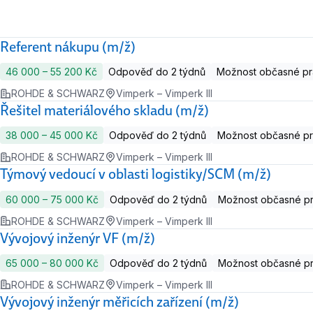
Referent nákupu (m/ž)
46 000 ‍–‍ 55 200 Kč
Odpověď do 2 týdnů
Možnost občasné p
ROHDE & SCHWARZ
Vimperk – Vimperk III
Řešitel materiálového skladu (m/ž)
38 000 ‍–‍ 45 000 Kč
Odpověď do 2 týdnů
Možnost občasné p
ROHDE & SCHWARZ
Vimperk – Vimperk III
Týmový vedoucí v oblasti logistiky/SCM (m/ž)
60 000 ‍–‍ 75 000 Kč
Odpověď do 2 týdnů
Možnost občasné p
ROHDE & SCHWARZ
Vimperk – Vimperk III
Vývojový inženýr VF (m/ž)
65 000 ‍–‍ 80 000 Kč
Odpověď do 2 týdnů
Možnost občasné p
ROHDE & SCHWARZ
Vimperk – Vimperk III
Vývojový inženýr měřicích zařízení (m/ž)