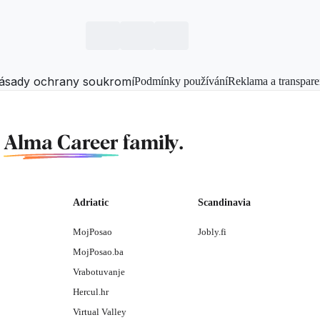
ásady ochrany soukromí
Podmínky používání
Reklama a transpare
f
Alma Career
family.
Adriatic
Scandinavia
MojPosao
Jobly.fi
MojPosao.ba
Vrabotuvanje
Hercul.hr
Virtual Valley