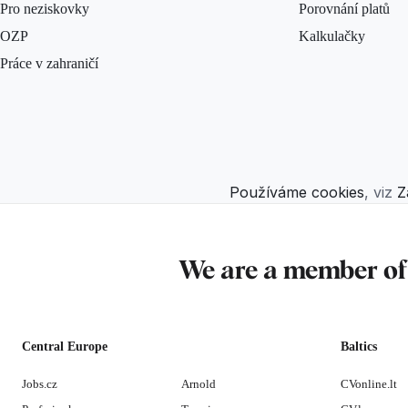
Pro neziskovky
Porovnání platů
OZP
Kalkulačky
Práce v zahraničí
Používáme cookies
, viz
Z
We are a member o
Central Europe
Baltics
Jobs.cz
Arnold
CVonline.lt