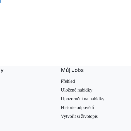
í
dy
Můj Jobs
Přehled
Uložené nabídky
Upozornění na nabídky
Historie odpovědí
Vytvořit si životopis