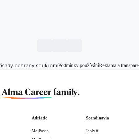
ásady ochrany soukromí
Podmínky používání
Reklama a transpare
f
Alma Career
family.
Adriatic
Scandinavia
MojPosao
Jobly.fi