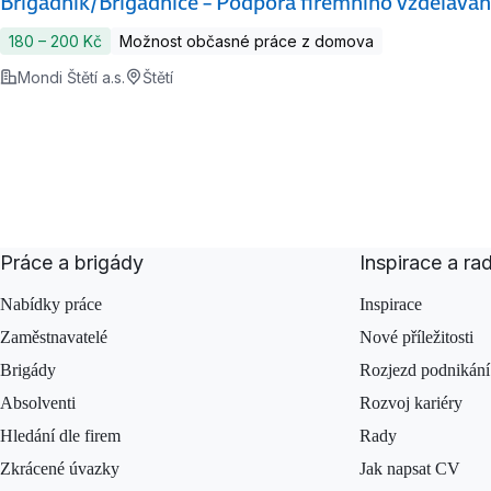
Brigádník/Brigádnice – Podpora firemního vzděláván
180 ‍–‍ 200 Kč
Možnost občasné práce z domova
Mondi Štětí a.s.
Štětí
Práce a brigády
Inspirace a ra
Nabídky práce
Inspirace
Zaměstnavatelé
Nové příležitosti
Brigády
Rozjezd podnikání
Absolventi
Rozvoj kariéry
Hledání dle firem
Rady
Zkrácené úvazky
Jak napsat CV