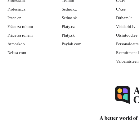
Profesia.sk
Teamio
CV.lv
Profesia.cz
Seduo.cz
CV.ee
Prace.cz
Seduo.sk
Dirbam.lt
Práca za rohom
Platy.cz
Visidarbi.lv
Práce za rohem
Platy.sk
Otsintood.ee
Atmoskop
Paylab.com
Personaloatra
Nelisa.com
Recruitment.
Varbamisteen
A better world of