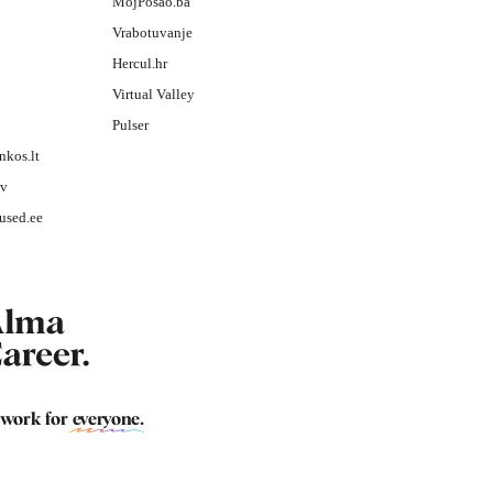
MojPosao.ba
Vrabotuvanje
Hercul.hr
Virtual Valley
Pulser
nkos.lt
lv
used.ee
 work for
everyone
.