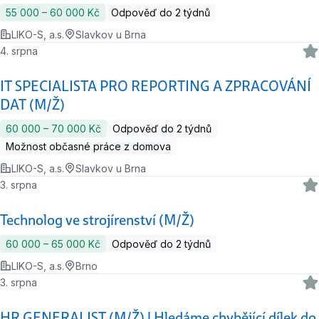
55 000 ‍–‍ 60 000 Kč
Odpověď do 2 týdnů
LIKO-S, a.s.
Slavkov u Brna
4. srpna
IT SPECIALISTA PRO REPORTING A ZPRACOVÁNÍ
DAT (M/Ž)
60 000 ‍–‍ 70 000 Kč
Odpověď do 2 týdnů
Možnost občasné práce z domova
LIKO-S, a.s.
Slavkov u Brna
3. srpna
Technolog ve strojírenství (M/Ž)
60 000 ‍–‍ 65 000 Kč
Odpověď do 2 týdnů
LIKO-S, a.s.
Brno
3. srpna
HR GENERALIST (M/Ž) | Hledáme chybějící dílek do