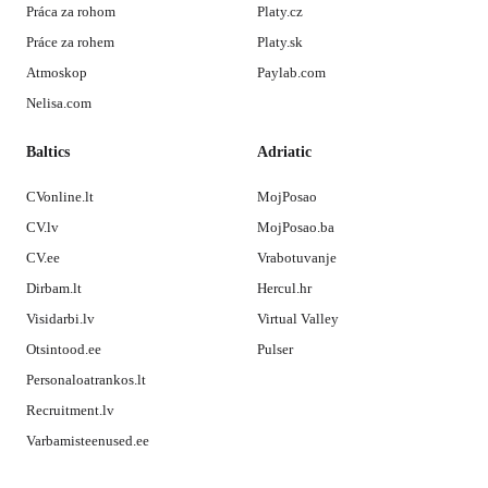
Práca za rohom
Platy.cz
Práce za rohem
Platy.sk
Atmoskop
Paylab.com
Nelisa.com
Baltics
Adriatic
CVonline.lt
MojPosao
CV.lv
MojPosao.ba
CV.ee
Vrabotuvanje
Dirbam.lt
Hercul.hr
Visidarbi.lv
Virtual Valley
Otsintood.ee
Pulser
Personaloatrankos.lt
Recruitment.lv
Varbamisteenused.ee