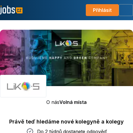
Přihlásit
Me
O nás
Volná místa
Právě teď hledáme nové kolegyně a kolegy
Do 2 týdnů dostanete odpověď
Do 2 týdnů dostanete odpověď