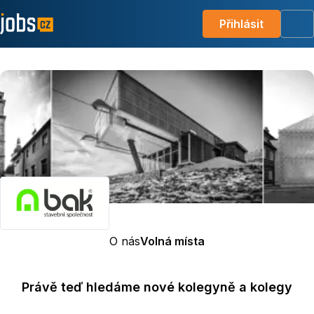
Přihlásit
Me
O nás
Volná místa
Právě teď hledáme nové kolegyně a kolegy