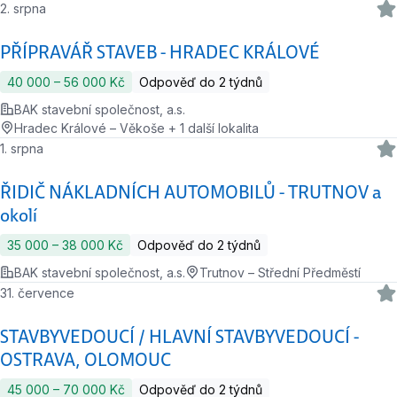
2. srpna
PŘÍPRAVÁŘ STAVEB - HRADEC KRÁLOVÉ
40 000 ‍–‍ 56 000 Kč
Odpověď do 2 týdnů
BAK stavební společnost, a.s.
Hradec Králové – Věkoše + 1 další lokalita
1. srpna
ŘIDIČ NÁKLADNÍCH AUTOMOBILŮ - TRUTNOV a
okolí
35 000 ‍–‍ 38 000 Kč
Odpověď do 2 týdnů
BAK stavební společnost, a.s.
Trutnov – Střední Předměstí
31. července
STAVBYVEDOUCÍ / HLAVNÍ STAVBYVEDOUCÍ -
OSTRAVA, OLOMOUC
45 000 ‍–‍ 70 000 Kč
Odpověď do 2 týdnů