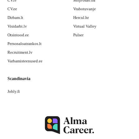
CV.lv
MojPosao.ba
CV.ee
Vrabotuvanje
Dirbam.lt
Hercul.hr
Visidarbi.lv
Virtual Valley
Otsintood.ee
Pulser
Personaloatrankos.lt
Recruitment.lv
Varbamisteenused.ee
Scandinavia
Jobly.fi