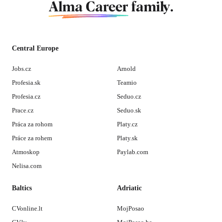
Alma Career
family.
Central Europe
Jobs.cz
Arnold
Profesia.sk
Teamio
Profesia.cz
Seduo.cz
Prace.cz
Seduo.sk
Práca za rohom
Platy.cz
Práce za rohem
Platy.sk
Atmoskop
Paylab.com
Nelisa.com
Baltics
Adriatic
CVonline.lt
MojPosao