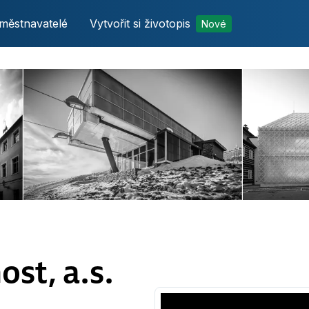
městnavatelé
Vytvořit si životopis
Nové
st, a.s.