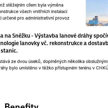
mž stěžejním cílem byla výměna
nstrukce všech vnitřních instalací
i určené pro administrativní provoz
a na Sněžku - Výstavba lanové dráhy spočí
nologie lanovky vč. rekonstrukce a dostav
 stanic.
stává ze dvou úseků, doplněných několika obslužnými
dráhy bylo umístěno v těžko přístupném terénu v CHK
Benefity