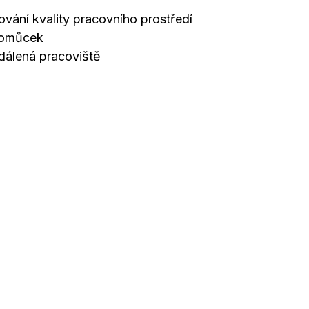
vání kvality pracovního prostředí
pomůcek
dálená pracoviště