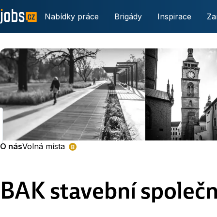
Nabídky práce
Brigády
Inspirace
Za
O nás
Volná místa
8
BAK stavební společno