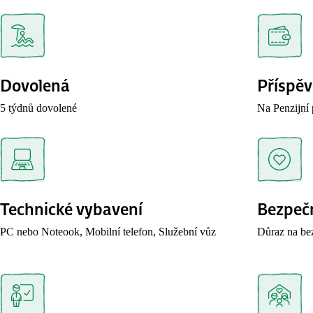
Dovolená
Příspě
5 týdnů dovolené
Na Penzijní 
Technické vybavení
Bezpeč
PC nebo Noteook, Mobilní telefon, Služební vůz
Důraz na bez