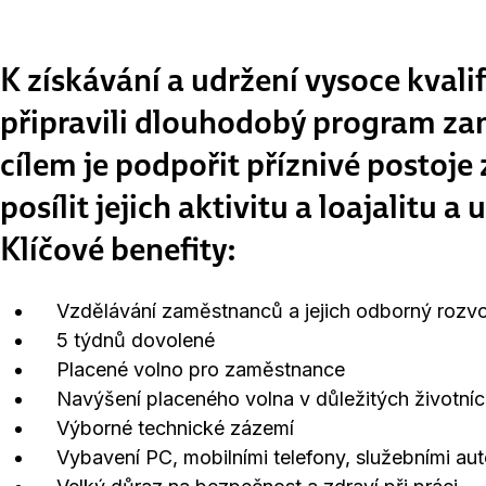
K získávání a udržení vysoce kva
připravili dlouhodobý program z
cílem je podpořit příznivé postoj
posílit jejich aktivitu a loajalitu a
Klíčové benefity:
Vzdělávání zaměstnanců a jejich odborný rozvo
5 týdnů dovolené
Placené volno pro zaměstnance
Navýšení placeného volna v důležitých životníc
Výborné technické zázemí
Vybavení PC, mobilními telefony, služebními au