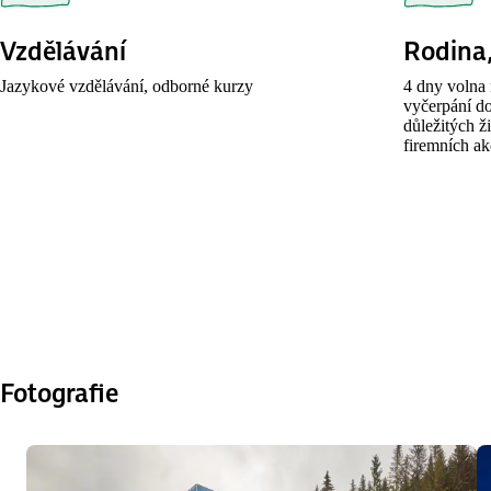
Vzdělávání
Rodina,
Jazykové vzdělávání, odborné kurzy
4 dny volna 
vyčerpání d
důležitých ž
firemních ak
Fotografie