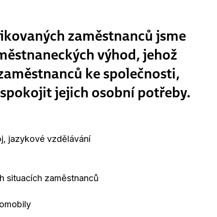
lifikovaných zaměstnanců jsme
aměstnaneckých výhod, jehož
e zaměstnanců ke společnosti,
 uspokojit jejich osobní potřeby.
j, jazykové vzdělávání
h situacích zaměstnanců
tomobily