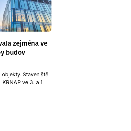
vala zejména ve
by budov
 objekty. Staveniště
Ú KRNAP ve 3. a 1.