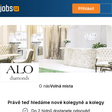
Přihlásit
Me
O nás
Volná místa
Právě teď hledáme nové kolegyně a kolegy
Do 2 týdnů dostanete odpověď
Do 2 týdnů dostanete odpověď