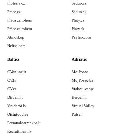
Profesia.cz
Seduo.cz
Prace.cz
Seduo.sk
Práca za rohom
Platy.cz
Práce za rohem
Platy.sk
Atmoskop
Paylab.com
Nelisa.com
Baltics
Adriatic
CVonline.lt
MojPosao
CV.lv
MojPosao.ba
CV.ee
Vrabotuvanje
Dirbam.lt
Hercul.hr
Visidarbi.lv
Virtual Valley
Otsintood.ee
Pulser
Personaloatrankos.lt
Recruitment.lv