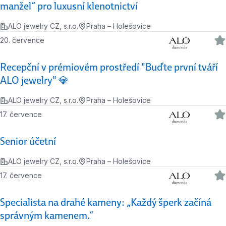
manžel“ pro luxusní klenotnictví
ALO jewelry CZ, s.r.o.
Praha – Holešovice
20. července
Recepční v prémiovém prostředí "Buďte první tváří
ALO jewelry" 💎
ALO jewelry CZ, s.r.o.
Praha – Holešovice
17. července
Senior účetní
ALO jewelry CZ, s.r.o.
Praha – Holešovice
17. července
Specialista na drahé kameny: „Každý šperk začíná
správným kamenem.“