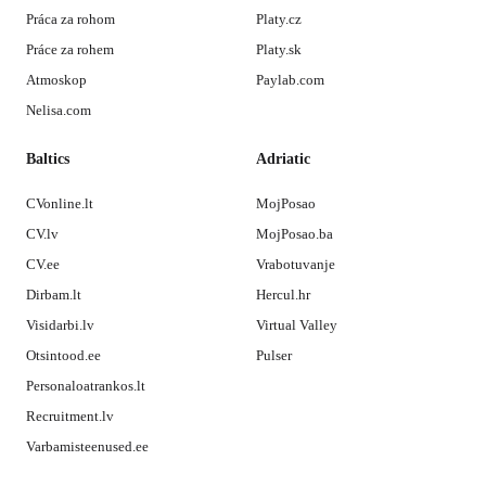
Práca za rohom
Platy.cz
Práce za rohem
Platy.sk
Atmoskop
Paylab.com
Nelisa.com
Baltics
Adriatic
CVonline.lt
MojPosao
CV.lv
MojPosao.ba
CV.ee
Vrabotuvanje
Dirbam.lt
Hercul.hr
Visidarbi.lv
Virtual Valley
Otsintood.ee
Pulser
Personaloatrankos.lt
Recruitment.lv
Varbamisteenused.ee