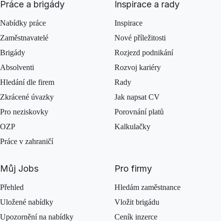
Práce a brigády
Inspirace a rady
Nabídky práce
Inspirace
Zaměstnavatelé
Nové příležitosti
Brigády
Rozjezd podnikání
Absolventi
Rozvoj kariéry
Hledání dle firem
Rady
Zkrácené úvazky
Jak napsat CV
Pro neziskovky
Porovnání platů
OZP
Kalkulačky
Práce v zahraničí
Můj Jobs
Pro firmy
Přehled
Hledám zaměstnance
Uložené nabídky
Vložit brigádu
Upozornění na nabídky
Ceník inzerce