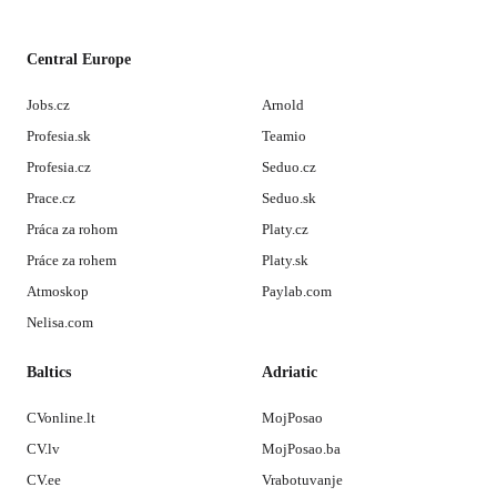
Central Europe
Jobs.cz
Arnold
Profesia.sk
Teamio
Profesia.cz
Seduo.cz
Prace.cz
Seduo.sk
Práca za rohom
Platy.cz
Práce za rohem
Platy.sk
Atmoskop
Paylab.com
Nelisa.com
Baltics
Adriatic
CVonline.lt
MojPosao
CV.lv
MojPosao.ba
CV.ee
Vrabotuvanje