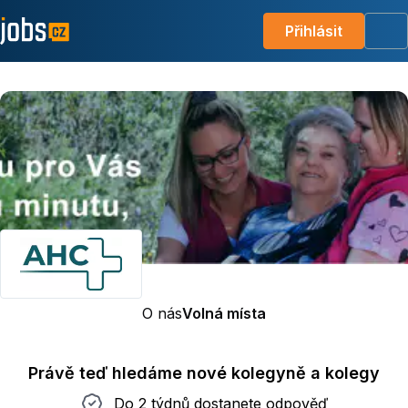
Přihlásit
Me
O nás
Volná místa
Právě teď hledáme nové kolegyně a kolegy
Do 2 týdnů dostanete odpověď
Do 2 týdnů dostanete odpověď