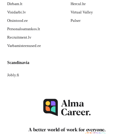
Dirbam.lt
Hercul.hr
Visidarbi.lv
Virtual Valley
Otsintood.ee
Pulser
Personaloatrankos.lt
Recruitment.lv
Varbamisteenused.ee
Scandinavia
Jobly.fi
A better world of work for
everyone
.