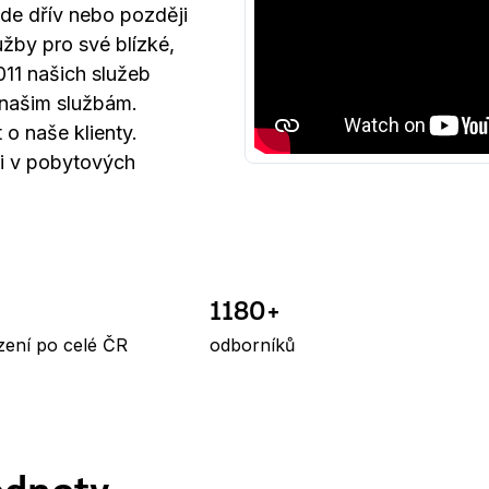
ude dřív nebo později
užby pro své blízké,
011 našich služeb
í našim službám.
o naše klienty.
 i v pobytových
1180+
zení po celé ČR
odborníků