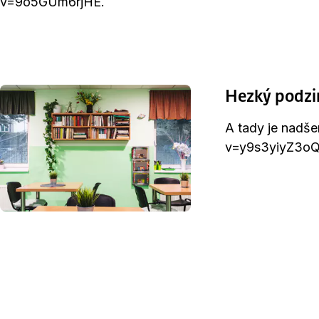
v=9o5GUm6rjHE.
Hezký podzi
A tady je nadše
v=y9s3yiyZ3o