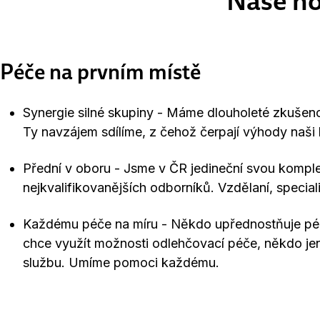
Naše h
Péče na prvním místě
Synergie silné skupiny - Máme dlouholeté zkušenost
Ty navzájem sdílíme, z čehož čerpají výhody naši k
Přední v oboru - Jsme v ČR jedineční svou komple
nejkvalifikovanějších odborníků. Vzdělaní, special
Každému péče na míru - Někdo upřednostňuje péči
chce využít možnosti odlehčovací péče, někdo jen
službu. Umíme pomoci každému.