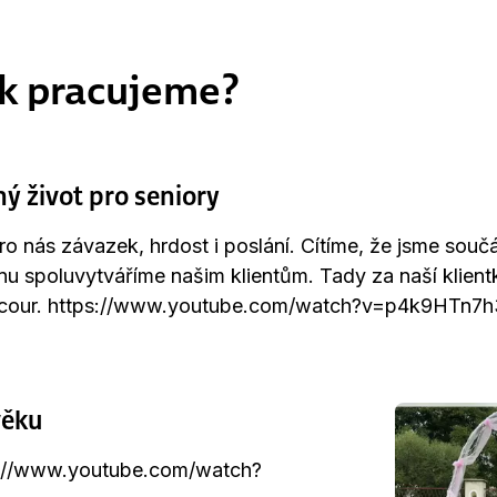
k pracujeme?
 život pro seniory
o nás závazek, hrdost i poslání. Cítíme, že jsme součás
nu spoluvytváříme našim klientům. Tady za naší klientk
ocour. https://www.youtube.com/watch?v=p4k9HTn7
věku
ps://www.youtube.com/watch?