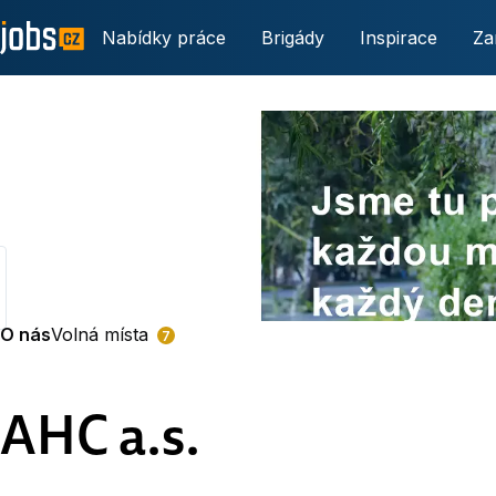
Nabídky práce
Brigády
Inspirace
Za
O nás
Volná místa
7
AHC a.s.