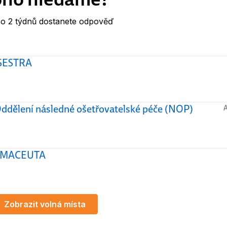
ýdnů dostanete odpověď
o 2 týdnů dostanete odpověď
 SESTRA
ělení následné ošetřovatelské péče (NOP)
ARMACEUTA
Zobrazit volná místa