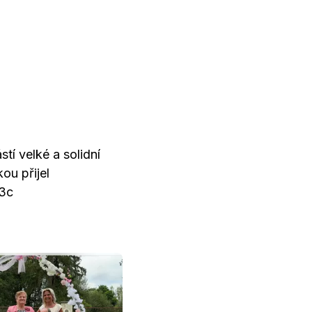
tí velké a solidní
ou přijel
h3c