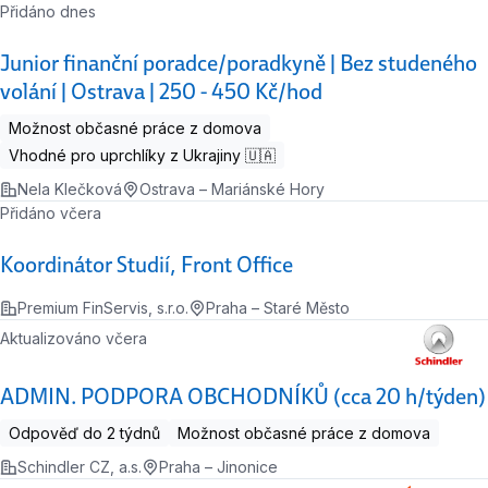
Přidáno dnes
Junior finanční poradce/poradkyně | Bez studeného
volání | Ostrava | 250 - 450 Kč/hod
Možnost občasné práce z domova
Vhodné pro uprchlíky z Ukrajiny 🇺🇦
Nela Klečková
Ostrava – Mariánské Hory
Přidáno včera
Koordinátor Studií, Front Office
Premium FinServis, s.r.o.
Praha – Staré Město
Aktualizováno včera
ADMIN. PODPORA OBCHODNÍKŮ (cca 20 h/týden)
Odpověď do 2 týdnů
Možnost občasné práce z domova
Schindler CZ, a.s.
Praha – Jinonice