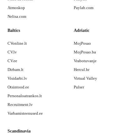
Atmoskop
Paylab.com
Nelisa.com
Baltics
Adriatic
CVonline.lt
MojPosao
CV.lv
MojPosao.ba
CV.ee
Vrabotuvanje
Dirbam.lt
Hercul.hr
Visidarbi.lv
Virtual Valley
Otsintood.ee
Pulser
Personaloatrankos.lt
Recruitment.lv
Varbamisteenused.ee
Scandinavia