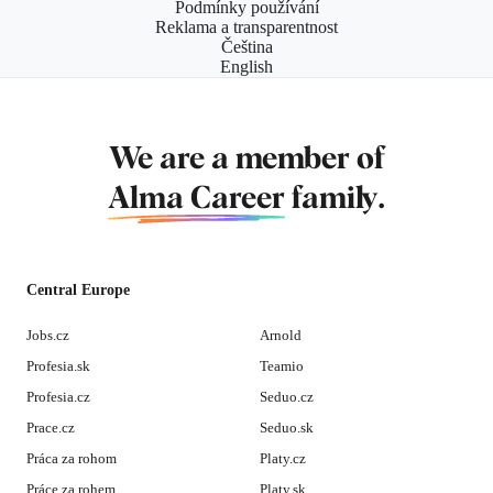
Podmínky používání
Reklama a transparentnost
Čeština
English
We are a member of
Alma Career
family.
Central Europe
Jobs.cz
Arnold
Profesia.sk
Teamio
Profesia.cz
Seduo.cz
Prace.cz
Seduo.sk
Práca za rohom
Platy.cz
Práce za rohem
Platy.sk