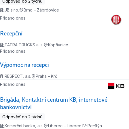
Odpověď do 2 týdnů
JB s.r.o.
Brno – Zábrdovice
Přidáno dnes
Recepční
TATRA TRUCKS a. s.
Kopřivnice
Přidáno dnes
Výpomoc na recepci
RESPECT, a.s.
Praha – Krč
Přidáno dnes
Brigáda, Kontaktní centrum KB, internetové
bankovnictví
Odpověď do 2 týdnů
Komerční banka, a.s.
Liberec – Liberec IV-Perštýn