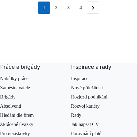
1
2
3
4
stránka
Následující
Práce a brigády
Inspirace a rady
Nabídky práce
Inspirace
Zaměstnavatelé
Nové příležitosti
Brigády
Rozjezd podnikání
Absolventi
Rozvoj kariéry
Hledání dle firem
Rady
Zkrácené úvazky
Jak napsat CV
Pro neziskovky
Porovnání platů