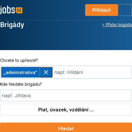
Přihlásit
Me
Brigády
+ Přidat brigádu
Chcete to upřesnit?
např. Hlídání
„administrativa“
Odebrat
Kde hledáte brigádu?
např. Jihlava
Plat, úvazek, vzdělání …
Hledat