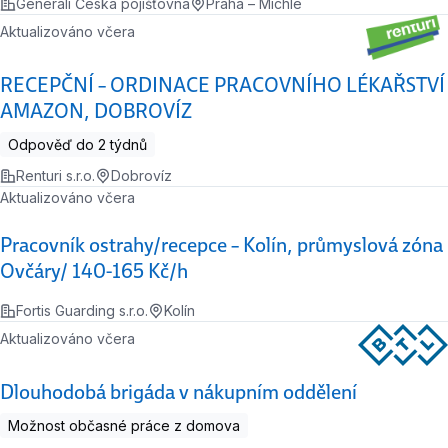
Generali Česká pojišťovna
Praha – Michle
Aktualizováno včera
RECEPČNÍ – ORDINACE PRACOVNÍHO LÉKAŘSTVÍ
AMAZON, DOBROVÍZ
Odpověď do 2 týdnů
Renturi s.r.o.
Dobrovíz
Aktualizováno včera
Pracovník ostrahy/recepce – Kolín, průmyslová zóna
Ovčáry/ 140-165 Kč/h
Fortis Guarding s.r.o.
Kolín
Aktualizováno včera
Dlouhodobá brigáda v nákupním oddělení
Možnost občasné práce z domova