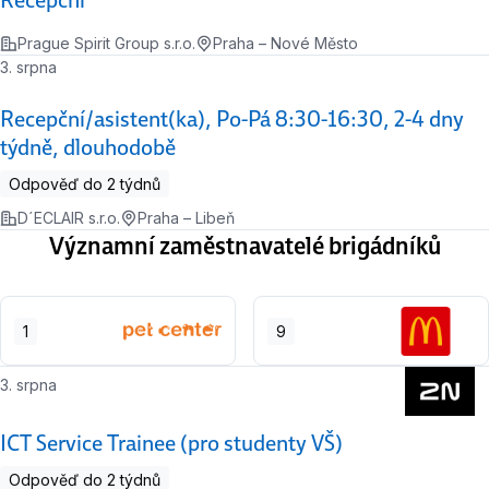
Recepční
Prague Spirit Group s.r.o.
Praha – Nové Město
3. srpna
Recepční/asistent(ka), Po-Pá 8:30-16:30, 2-4 dny
týdně, dlouhodobě
Odpověď do 2 týdnů
D´ECLAIR s.r.o.
Praha – Libeň
Významní zaměstnavatelé brigádníků
1
9
3. srpna
ICT Service Trainee (pro studenty VŠ)
Odpověď do 2 týdnů