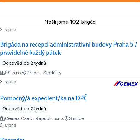
102
Našli jsme
brigád
3. srpna
Brigáda na recepci administrativní budovy Praha 5 /
pravidelně každý pátek
Odpověď do 2 týdnů
SSI s.r.o.
Praha – Stodůlky
3. srpna
Pomocný/á expedient/ka na DPČ
Odpověď do 2 týdnů
Cemex Czech Republic s.r.o.
Smiřice
3. srpna