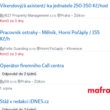
Víkendový/á asistent/-ka jednatele 250-350 Kč/hod
1627 Property Management s.r.o.
Praha – Žižkov
Končí za 3 dny
Pracovník ostrahy – Mělník, Horní Počáply / 155
Kč/h
Fortis Guarding s.r.o.
Horní Počaply – Křivenice
Končí za 3 dny
Operátor firemního Call centra
Odpověď do 2 týdnů
SSI s.r.o.
Praha – Žižkov
1. srpna
Stáž v redakci iDNES.cz
Odpověď do 2 týdnů