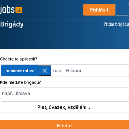
Přihlásit
Me
Brigády
+ Přidat brigádu
Chcete to upřesnit?
např. Hlídání
„administrativa“
Odebrat
Kde hledáte brigádu?
např. Jihlava
Plat, úvazek, vzdělání …
Hledat