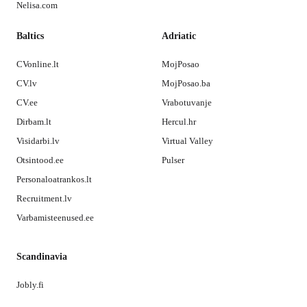
Nelisa.com
Baltics
Adriatic
CVonline.lt
MojPosao
CV.lv
MojPosao.ba
CV.ee
Vrabotuvanje
Dirbam.lt
Hercul.hr
Visidarbi.lv
Virtual Valley
Otsintood.ee
Pulser
Personaloatrankos.lt
Recruitment.lv
Varbamisteenused.ee
Scandinavia
Jobly.fi