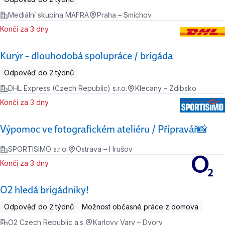
Mediální skupina MAFRA
Praha – Smíchov
Končí za 3 dny
Kurýr – dlouhodobá spolupráce / brigáda
Odpověď do 2 týdnů
DHL Express (Czech Republic) s.r.o.
Klecany – Zdibsko
Končí za 3 dny
Výpomoc ve fotografickém ateliéru / Přípravář📸
SPORTISIMO s.r.o.
Ostrava – Hrušov
Končí za 3 dny
O2 hledá brigádníky!
Odpověď do 2 týdnů
Možnost občasné práce z domova
O2 Czech Republic a.s.
Karlovy Vary – Dvory