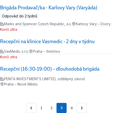
Brigáda Prodavač/ka - Karlovy Vary (Varyáda)
Odpověď do 2 týdnů
Marks and Spencer Czech Republic, a.s.
Karlovy Vary – Dvory
Končí zítra
Recepční na klinice Vasmedic - 2 dny v týdnu
VasMedic s.r.o.
Praha – Smíchov
Končí zítra
Recepční (16:30-19:00) – dlouhodobá brigáda
PENTA INVESTMENTS LIMITED, odštěpný závod
Praha – Nové Město
1
2
3
4
stránka
Předchozí
Následující