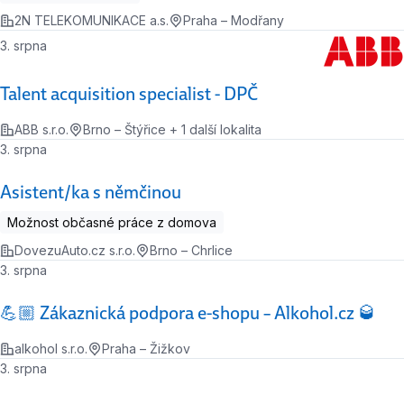
2N TELEKOMUNIKACE a.s.
Praha – Modřany
3. srpna
Talent acquisition specialist - DPČ
ABB s.r.o.
Brno – Štýřice + 1 další lokalita
3. srpna
Asistent/ka s němčinou
Možnost občasné práce z domova
DovezuAuto.cz s.r.o.
Brno – Chrlice
3. srpna
💪🏼 Zákaznická podpora e-shopu – Alkohol.cz 🥃
alkohol s.r.o.
Praha – Žižkov
3. srpna