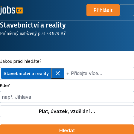
Přihlásit
Me
Stavebnictví a reality
Průměrný nabízený plat 78 979 Kč
Jakou práci hledáte?
+ Přidejte více…
Stavebnictví a reality
Odebrat
Kde?
např. Jihlava
Plat, úvazek, vzdělání …
Hledat