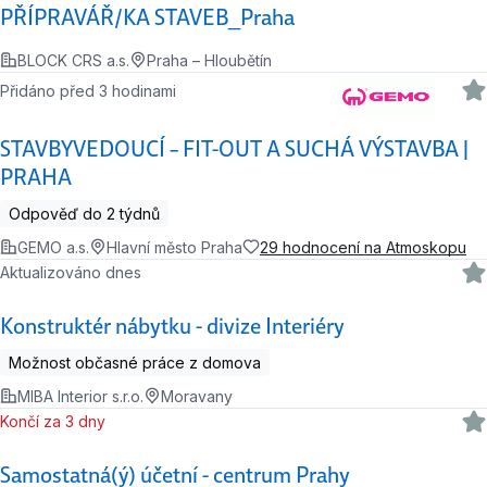
PŘÍPRAVÁŘ/KA STAVEB_Praha
BLOCK CRS a.s.
Praha – Hloubětín
Přidáno před 3 hodinami
STAVBYVEDOUCÍ – FIT-OUT A SUCHÁ VÝSTAVBA |
PRAHA
Odpověď do 2 týdnů
GEMO a.s.
Hlavní město Praha
29 hodnocení na Atmoskopu
Aktualizováno dnes
Konstruktér nábytku - divize Interiéry
Možnost občasné práce z domova
MIBA Interior s.r.o.
Moravany
Končí za 3 dny
Samostatná(ý) účetní - centrum Prahy