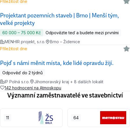
Příležitost dne
Projektant pozemních staveb | Brno | Menší tým,
velké projekty
60 000 ‍–‍ 75 000 Kč
Odpovězte teď a budete mezi prvními
MENHIR projekt, s.r.o.
Brno – Židenice
Příležitost dne
Pojď s námi měnit místa, kde lidé opravdu žijí.
Odpověď do 2 týdnů
IP Polná s.r.o.
Jihomoravský kraj + 8 dalších lokalit
142 hodnocení na Atmoskopu
Významní zaměstnavatelé ve stavebnictví
11
64