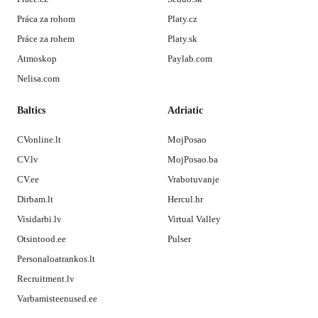
Práca za rohom
Platy.cz
Práce za rohem
Platy.sk
Atmoskop
Paylab.com
Nelisa.com
Baltics
Adriatic
CVonline.lt
MojPosao
CV.lv
MojPosao.ba
CV.ee
Vrabotuvanje
Dirbam.lt
Hercul.hr
Visidarbi.lv
Virtual Valley
Otsintood.ee
Pulser
Personaloatrankos.lt
Recruitment.lv
Varbamisteenused.ee