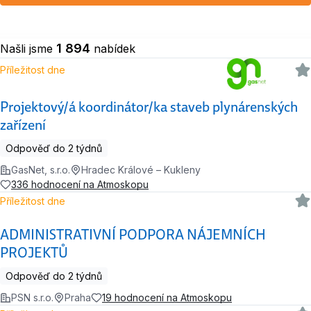
1 894
Našli jsme
nabídek
Příležitost dne
Projektový/á koordinátor/ka staveb plynárenských
zařízení
Odpověď do 2 týdnů
GasNet, s.r.o.
Hradec Králové – Kukleny
336 hodnocení na Atmoskopu
Příležitost dne
ADMINISTRATIVNÍ PODPORA NÁJEMNÍCH
PROJEKTŮ
Odpověď do 2 týdnů
PSN s.r.o.
Praha
19 hodnocení na Atmoskopu