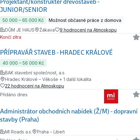
Projektant/konstruktér dřevostaveb -
JUNIOR/SENIOR
50 000 ‍–‍ 65 000 Kč
Možnost občasné práce z domova
DŮM JE HAUS
Žákava
9 hodnocení na Atmoskopu
Končí zítra
PŘÍPRAVÁŘ STAVEB - HRADEC KRÁLOVÉ
40 000 ‍–‍ 56 000 Kč
BAK stavební společnost, a.s.
Hradec Králové – Věkoše + 1 další lokalita
22 hodnocení na Atmoskopu
Přidáno dnes
Administrátor obchodních nabídek (Ž/M) - dopravní
stavby (Praha)
MI Roads a.s.
Praha – Libeň