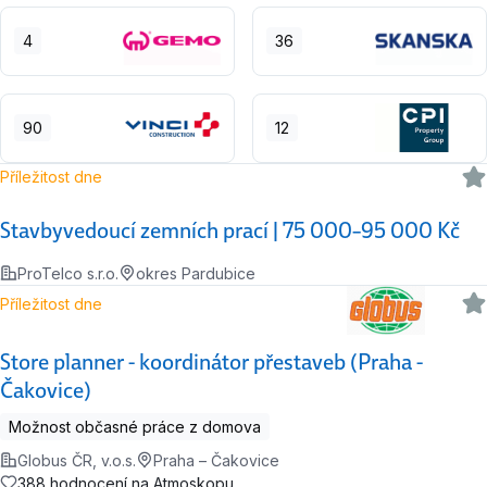
4
36
90
12
Příležitost dne
Stavbyvedoucí zemních prací | 75 000–95 000 Kč
ProTelco s.r.o.
okres Pardubice
Příležitost dne
Store planner - koordinátor přestaveb (Praha -
Čakovice)
Možnost občasné práce z domova
Globus ČR, v.o.s.
Praha – Čakovice
388 hodnocení na Atmoskopu